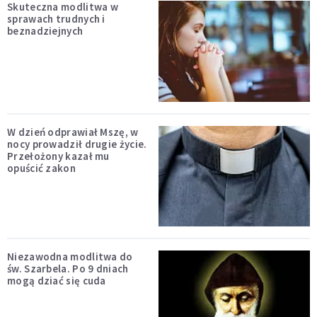
Skuteczna modlitwa w
sprawach trudnych i
beznadziejnych
W dzień odprawiał Mszę, w
nocy prowadził drugie życie.
Przełożony kazał mu
opuścić zakon
Niezawodna modlitwa do
św. Szarbela. Po 9 dniach
mogą dziać się cuda