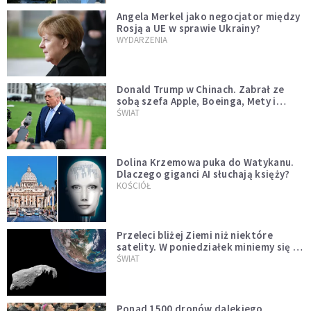
Angela Merkel jako negocjator między
Rosją a UE w sprawie Ukrainy?
WYDARZENIA
Donald Trump w Chinach. Zabrał ze
sobą szefa Apple, Boeinga, Mety i
Muska
ŚWIAT
Dolina Krzemowa puka do Watykanu.
Dlaczego giganci AI słuchają księży?
KOŚCIÓŁ
Przeleci bliżej Ziemi niż niektóre
satelity. W poniedziałek miniemy się z
asteroidą, która poprzedzi znacznie
ŚWIAT
większego "gościa"
Ponad 1500 dronów dalekiego