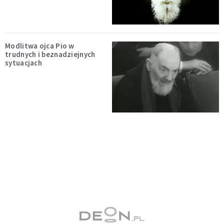
Modlitwa ojca Pio w
trudnych i beznadziejnych
sytuacjach