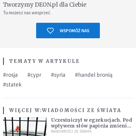
Tworzymy DEON.pl dla Ciebie
Tu możesz nas wesprzeć.
WSPOMÓŻ NAS
TEMATY W ARTYKULE
#rosja
#cypr
#syria
#handel bronią
#statek
WIĘCEJ W:
WIADOMOŚCI ZE ŚWIATA
Uczestniczył w egzekucjach. Pod
wpływem słów papieża zmienił
zdanie
WIADOMOŚCI ZE ŚWIATA