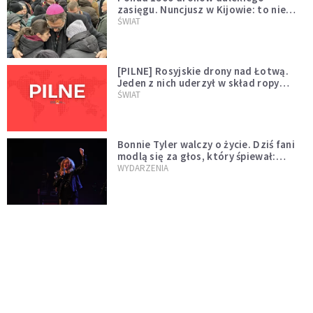
zasięgu. Nuncjusz w Kijowie: to nie
wygląda na wolę zakończenia wojny
ŚWIAT
[PILNE] Rosyjskie drony nad Łotwą.
Jeden z nich uderzył w skład ropy
naftowej
ŚWIAT
Bonnie Tyler walczy o życie. Dziś fani
modlą się za głos, który śpiewał:
"Lord, help me"
WYDARZENIA