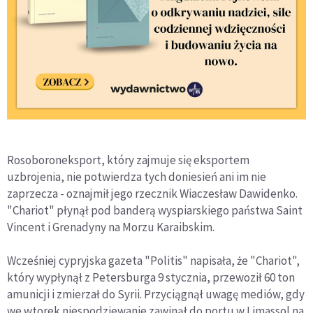
Rosoboroneksport, który zajmuje się eksportem
uzbrojenia, nie potwierdza tych doniesień ani im nie
zaprzecza - oznajmił jego rzecznik Wiaczesław Dawidenko.
"Chariot" płynął pod banderą wyspiarskiego państwa Saint
Vincent i Grenadyny na Morzu Karaibskim.
Wcześniej cypryjska gazeta "Politis" napisała, że "Chariot",
który wypłynął z Petersburga 9 stycznia, przewoził 60 ton
amunicji i zmierzał do Syrii. Przyciągnął uwagę mediów, gdy
we wtorek niespodziewanie zawinął do portu w Limassol na