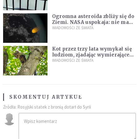
Ogromna asteroida zbliży się do
Ziemi. NASA uspokaja: nie ma
zagrożenia
WIADOMOŚCI ZE ŚWIATA
Kot przez trzy lata wymykał się
ludziom, zjadając wymierające
kaczki. W końcu popełnił
WIADOMOŚCI ZE ŚWIATA
fatalny błąd
SKOMENTUJ ARTYKUŁ
Źródła: Rosyjski statek z bronią dotarł do Syrii