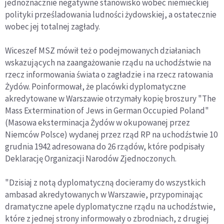
jednoznacznie negatywne stanowisko wobec niemieckiej
polityki prześladowania ludności żydowskiej, a ostatecznie
wobec jej totalnej zagłady.
Wiceszef MSZ mówił też o podejmowanych działaniach
wskazujących na zaangażowanie rządu na uchodźstwie na
rzecz informowania świata o zagładzie i na rzecz ratowania
Żydów. Poinformował, że placówki dyplomatyczne
akredytowane w Warszawie otrzymały kopię broszury "The
Mass Extermination of Jews in German Occupied Poland"
(Masowa eksterminacja Żydów w okupowanej przez
Niemców Polsce) wydanej przez rząd RP na uchodźstwie 10
grudnia 1942 adresowana do 26 rządów, które podpisały
Deklarację Organizacji Narodów Zjednoczonych.
"Dzisiaj z notą dyplomatyczną docieramy do wszystkich
ambasad akredytowanych w Warszawie, przypominając
dramatyczne apele dyplomatyczne rządu na uchodźstwie,
które z jednej strony informowały o zbrodniach, z drugiej