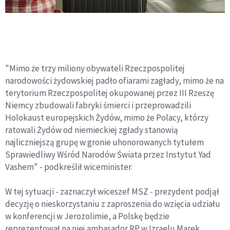
"Mimo że trzy miliony obywateli Rzeczpospolitej
narodowości żydowskiej padło ofiarami zagłady, mimo że na
terytorium Rzeczpospolitej okupowanej przez III Rzeszę
Niemcy zbudowali fabryki śmierci i przeprowadzili
Holokaust europejskich Żydów, mimo że Polacy, którzy
ratowali Żydów od niemieckiej zgłady stanowią
najliczniejszą grupę w gronie uhonorowanych tytułem
Sprawiedliwy Wśród Narodów Świata przez Instytut Yad
Vashem" - podkreślił wiceminister.
W tej sytuacji - zaznaczył wiceszef MSZ - prezydent podjął
decyzję o nieskorzystaniu z zaproszenia do wzięcia udziału
w konferencji w Jerozolimie, a Polskę będzie
reprezentował na niej ambasador RP w Izraelu Marek