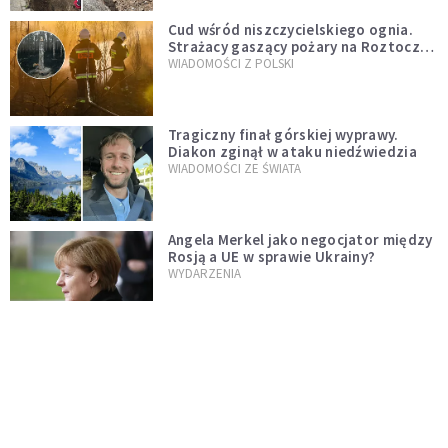
Cud wśród niszczycielskiego ognia.
Strażacy gaszący pożary na Roztoczu
opublikowali niezwykłe zdjęcie
WIADOMOŚCI Z POLSKI
Tragiczny finał górskiej wyprawy.
Diakon zginął w ataku niedźwiedzia
WIADOMOŚCI ZE ŚWIATA
Angela Merkel jako negocjator między
Rosją a UE w sprawie Ukrainy?
WYDARZENIA
Donald Trump w Chinach. Zabrał ze
sobą szefa Apple, Boeinga, Mety i
Muska
ŚWIAT