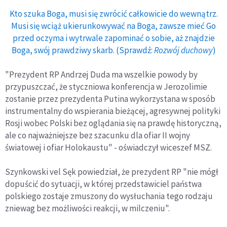
Kto szuka Boga, musi się zwrócić całkowicie do wewnątrz.
Musi się wciąż ukierunkowywać na Boga, zawsze mieć Go
przed oczyma i wytrwale zapominać o sobie, aż znajdzie
Boga, swój prawdziwy skarb. (Sprawdź:
Rozwój duchowy
)
"Prezydent RP Andrzej Duda ma wszelkie powody by
przypuszczać, że styczniowa konferencja w Jerozolimie
zostanie przez prezydenta Putina wykorzystana w sposób
instrumentalny do wspierania bieżącej, agresywnej polityki
Rosji wobec Polski bez oglądania się na prawdę historyczną,
ale co najważniejsze bez szacunku dla ofiar II wojny
światowej i ofiar Holokaustu" - oświadczył wiceszef MSZ.
Szynkowski vel Sęk powiedział, że prezydent RP "nie mógł
dopuścić do sytuacji, w której przedstawiciel państwa
polskiego zostaje zmuszony do wysłuchania tego rodzaju
zniewag bez możliwości reakcji, w milczeniu".