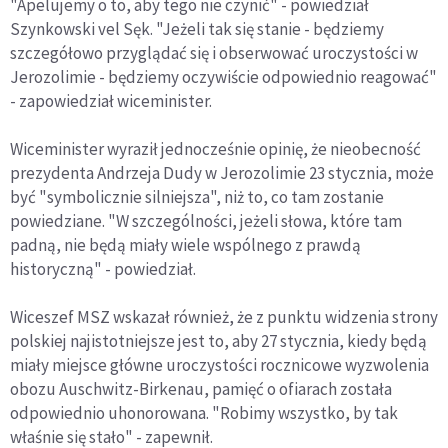
"Apelujemy o to, aby tego nie czynić" - powiedział
Szynkowski vel Sęk. "Jeżeli tak się stanie - będziemy
szczegółowo przyglądać się i obserwować uroczystości w
Jerozolimie - będziemy oczywiście odpowiednio reagować"
- zapowiedział wiceminister.
Wiceminister wyraził jednocześnie opinię, że nieobecność
prezydenta Andrzeja Dudy w Jerozolimie 23 stycznia, może
być "symbolicznie silniejsza", niż to, co tam zostanie
powiedziane. "W szczególności, jeżeli słowa, które tam
padną, nie będą miały wiele wspólnego z prawdą
historyczną" - powiedział.
Wiceszef MSZ wskazał również, że z punktu widzenia strony
polskiej najistotniejsze jest to, aby 27 stycznia, kiedy będą
miały miejsce główne uroczystości rocznicowe wyzwolenia
obozu Auschwitz-Birkenau, pamięć o ofiarach została
odpowiednio uhonorowana. "Robimy wszystko, by tak
właśnie się stało" - zapewnił.