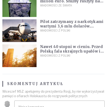
milion euro. Służby ruszyły na
poszukiwania
WIADOMOŚCI ZE ŚWIATA
Pilot zatrzymany z narkotykami
wartymi 3,6 mln dolarów.
Śledczy podejrzewają, że latał
WIADOMOŚCI Z POLSKI
pod ich wpływem
Nawet 40 stopni w cieniu. Przed
Polską fala skrajnych upałów i
gwałtowne burze
WIADOMOŚCI Z POLSKI
SKOMENTUJ ARTYKUŁ
Wiceszef MSZ: apelujemy do prezydenta Rosji, by nie wykorzystywał
pamięci o ofiarach Holokaustu do rozgrywek politycznych