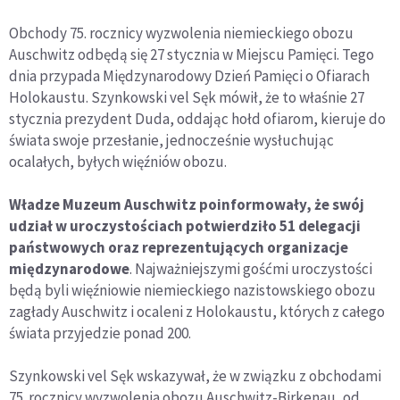
Obchody 75. rocznicy wyzwolenia niemieckiego obozu
Auschwitz odbędą się 27 stycznia w Miejscu Pamięci. Tego
dnia przypada Międzynarodowy Dzień Pamięci o Ofiarach
Holokaustu. Szynkowski vel Sęk mówił, że to właśnie 27
stycznia prezydent Duda, oddając hołd ofiarom, kieruje do
świata swoje przesłanie, jednocześnie wysłuchując
ocalałych, byłych więźniów obozu.
Władze Muzeum Auschwitz poinformowały, że swój
udział w uroczystościach potwierdziło 51 delegacji
państwowych oraz reprezentujących organizacje
międzynarodowe
. Najważniejszymi gośćmi uroczystości
będą byli więźniowie niemieckiego nazistowskiego obozu
zagłady Auschwitz i ocaleni z Holokaustu, których z całego
świata przyjedzie ponad 200.
Szynkowski vel Sęk wskazywał, że w związku z obchodami
75. rocznicy wyzwolenia obozu Auschwitz-Birkenau, od