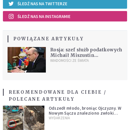
ŚLEDŹ NAS NA TWITTERZE
ŚLEDŹ NAS NA INSTAGRAMIE
POWIĄZANE ARTYKUŁY
Rosja: szef służb podatkowych
Michaił Miszustin
kandydatem na premiera
WIADOMOŚCI ZE ŚWIATA
REKOMENDOWANE DLA CIEBIE /
POLECANE ARTYKUŁY
Odszedł młodo, broniąc Ojczyzny. W
Nowym Sączu znaleziono zwłoki
mężczyzny z czasów potopu
WYDARZENIA
szwedzkiego