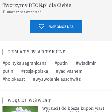
Tworzymy DEON.pl dla Ciebie
Tu możesz nas wesprzeć.
WSPOMÓŻ NAS
TEMATY W ARTYKULE
#polityka zagraniczna
#putin
#władimir
putin
#rosja-polska
#yad vashem
#holokaust
#wyzwolenie auschwitz
WIĘCEJ W:
ŚWIAT
Wyrzucił do kosza kupon wart