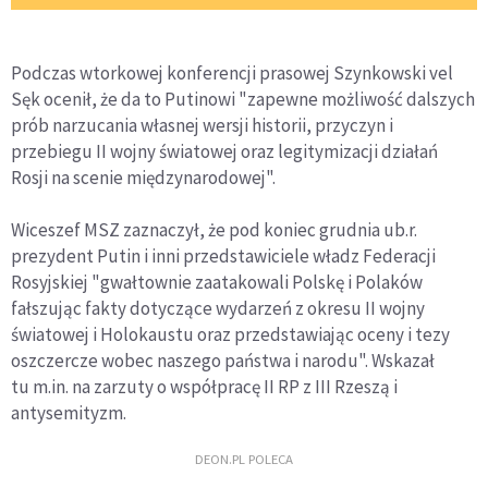
Podczas wtorkowej konferencji prasowej Szynkowski vel
Sęk ocenił, że da to Putinowi "zapewne możliwość dalszych
prób narzucania własnej wersji historii, przyczyn i
przebiegu II wojny światowej oraz legitymizacji działań
Rosji na scenie międzynarodowej".
Wiceszef MSZ zaznaczył, że pod koniec grudnia ub.r.
prezydent Putin i inni przedstawiciele władz Federacji
Rosyjskiej "gwałtownie zaatakowali Polskę i Polaków
fałszując fakty dotyczące wydarzeń z okresu II wojny
światowej i Holokaustu oraz przedstawiając oceny i tezy
oszczercze wobec naszego państwa i narodu". Wskazał
tu m.in. na zarzuty o współpracę II RP z III Rzeszą i
antysemityzm.
DEON.PL POLECA