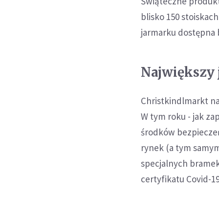
Świąteczne produk
blisko 150 stoiskac
jarmarku dostępna 
Największy
Christkindlmarkt n
W tym roku - jak za
środków bezpieczeń
rynek (a tym samym
specjalnych bramek
certyfikatu Covid-1