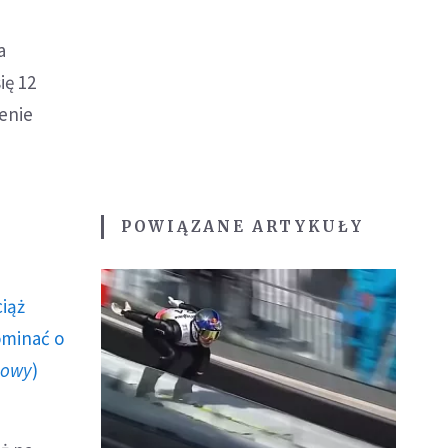
a
ię 12
ienie
POWIĄZANE ARTYKUŁY
ciąż
ominać o
howy
)