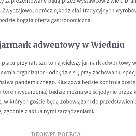
ty zaprezentowane będą przez wystawców z wielu bran
h. Zwyczajowo, oprócz rękodzieła i tradycyjnych wyrobó
będzie bogata oferta gastronomiczna.
 jarmark adwentowy w Wiedniu
a placu przy ratuszu to największy jarmark adwentowy w
pewnia organizator - odbędzie się przy zachowaniu spec
stwa pandemicznego. Kluczowa będzie kontrola dostę
 teren wydarzenia) będzie można wejść jedynie przez k
, w których goście będą zobowiązani do przedstawieni
9, zgodnie z aktualnymi zarządzeniami.
DEON.PL POLECA