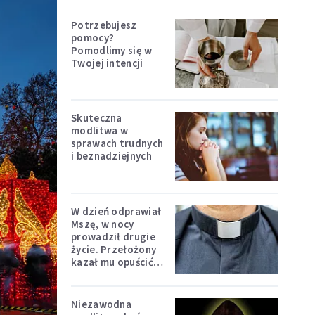
Potrzebujesz
pomocy?
Pomodlimy się w
Twojej intencji
Skuteczna
modlitwa w
sprawach trudnych
i beznadziejnych
W dzień odprawiał
Mszę, w nocy
prowadził drugie
życie. Przełożony
kazał mu opuścić
zakon
Niezawodna