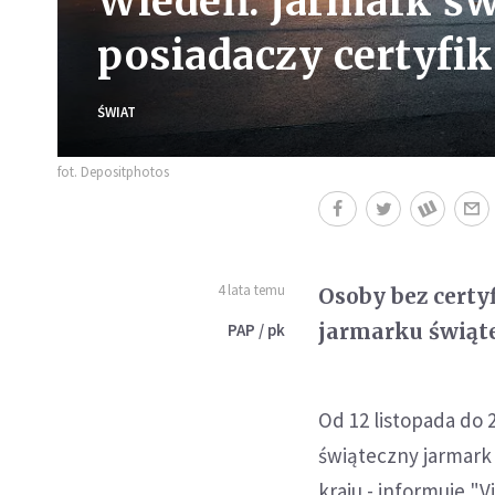
Wiedeń: jarmark św
posiadaczy certyfi
ŚWIAT
fot. Depositphotos
4 lata temu
Osoby bez cert
jarmarku świąt
PAP / pk
Od 12 listopada do 
świąteczny jarmark 
kraju - informuje "V