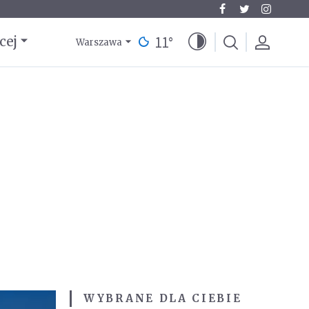
11
°
cej
Warszawa
WYBRANE DLA CIEBIE