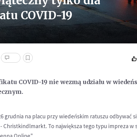
iąteczny tylko dla
katu COVID-19
yfikatu COVID-19 nie wezmą udziału w wiedeń
ecznym.
26 grudnia na placu przy wiedeńskim ratuszu odbywać si
- Christkindlmarkt. To największa tego typu impreza w st
ienna Online".