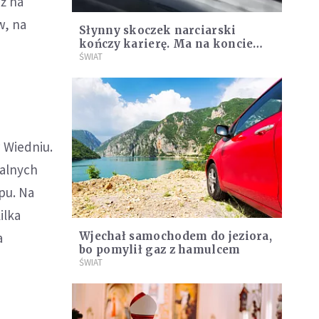
ż na
w, na
Słynny skoczek narciarski
kończy karierę. Ma na koncie
wiele zwycięstw
ŚWIAT
 Wiedniu.
jalnych
pu. Na
ilka
a
Wjechał samochodem do jeziora,
bo pomylił gaz z hamulcem
ŚWIAT