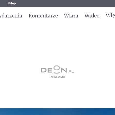
g
Sklep
Wię
darzenia
Komentarze
Wiara
Wideo