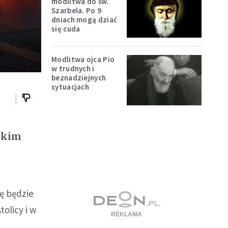
modlitwa do św.
Szarbela. Po 9
dniach mogą dziać
się cuda
Modlitwa ojca Pio
w trudnych i
beznadziejnych
sytuacjach
skim
ę będzie
olicy i w