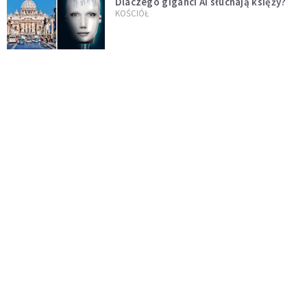
Dlaczego giganci AI słuchają księży?
KOŚCIÓŁ