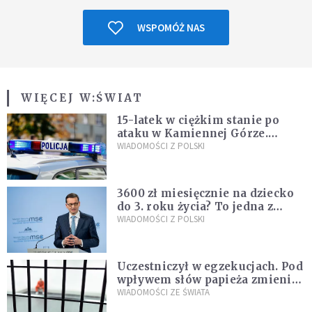
WSPOMÓŻ NAS
WIĘCEJ W:
ŚWIAT
15-latek w ciężkim stanie po
ataku w Kamiennej Górze.
Policja zatrzymała dwóch
WIADOMOŚCI Z POLSKI
nastolatków
3600 zł miesięcznie na dziecko
do 3. roku życia? To jedna z
propozycji programu "Rozwój
WIADOMOŚCI Z POLSKI
Plus"
Uczestniczył w egzekucjach. Pod
wpływem słów papieża zmienił
zdanie
WIADOMOŚCI ZE ŚWIATA