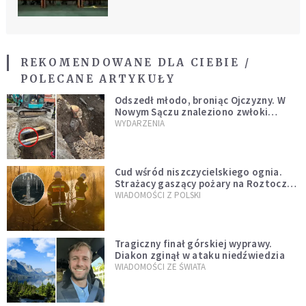
REKOMENDOWANE DLA CIEBIE /
POLECANE ARTYKUŁY
Odszedł młodo, broniąc Ojczyzny. W
Nowym Sączu znaleziono zwłoki
mężczyzny z czasów potopu
WYDARZENIA
szwedzkiego
Cud wśród niszczycielskiego ognia.
Strażacy gaszący pożary na Roztoczu
opublikowali niezwykłe zdjęcie
WIADOMOŚCI Z POLSKI
Tragiczny finał górskiej wyprawy.
Diakon zginął w ataku niedźwiedzia
WIADOMOŚCI ZE ŚWIATA