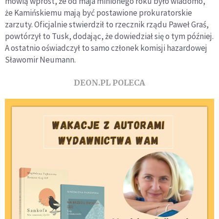
mówią wprost, że od maja minionego roku było wiadomo,
że Kamińskiemu mają być postawione prokuratorskie
zarzuty. Oficjalnie stwierdził to rzecznik rządu Paweł Graś,
powtórzył to Tusk, dodając, że dowiedział się o tym później.
A ostatnio oświadczył to samo członek komisji hazardowej
Sławomir Neumann.
DEON.PL POLECA