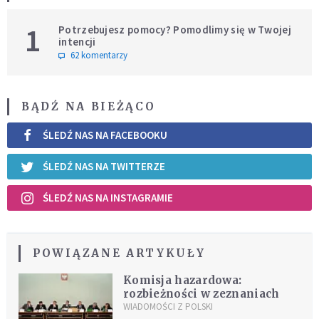
1
Potrzebujesz pomocy? Pomodlimy się w Twojej
intencji
62 komentarzy
BĄDŹ NA BIEŻĄCO
ŚLEDŹ NAS NA FACEBOOKU
ŚLEDŹ NAS NA TWITTERZE
ŚLEDŹ NAS NA INSTAGRAMIE
POWIĄZANE ARTYKUŁY
Komisja hazardowa:
rozbieżności w zeznaniach
WIADOMOŚCI Z POLSKI