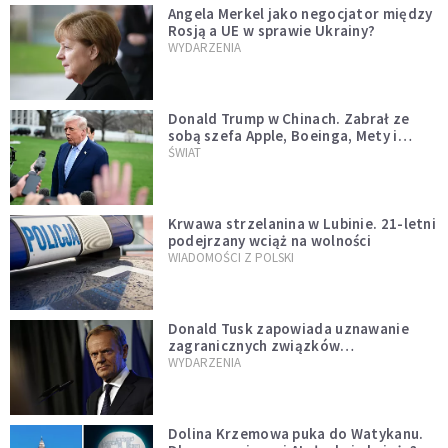
Angela Merkel jako negocjator między
Rosją a UE w sprawie Ukrainy?
WYDARZENIA
Donald Trump w Chinach. Zabrał ze
sobą szefa Apple, Boeinga, Mety i
Muska
ŚWIAT
Krwawa strzelanina w Lubinie. 21-letni
podejrzany wciąż na wolności
WIADOMOŚCI Z POLSKI
Donald Tusk zapowiada uznawanie
zagranicznych związków
jednopłciowych. "Państwo oblało ten
WYDARZENIA
test"
Dolina Krzemowa puka do Watykanu.