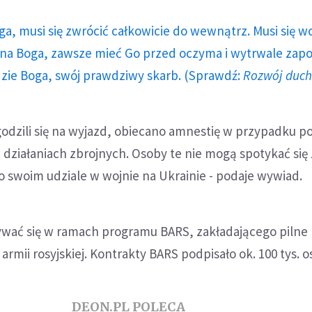
ga, musi się zwrócić całkowicie do wewnątrz. Musi się w
a Boga, zawsze mieć Go przed oczyma i wytrwale zap
dzie Boga, swój prawdziwy skarb. (Sprawdź:
Rozwój duc
godzili się na wyjazd, obiecano amnestię w przypadku p
działaniach zbrojnych. Osoby te nie mogą spotykać się z
o swoim udziale w wojnie na Ukrainie - podaje wywiad.
ywać się w ramach programu BARS, zakładającego pilne
rmii rosyjskiej. Kontrakty BARS podpisało ok. 100 tys. o
DEON.PL POLECA