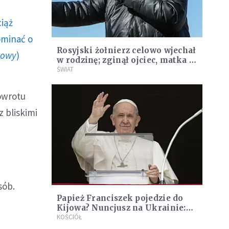
ciąż
ominać o
Rosyjski żołnierz celowo wjechał
howy
)
w rodzinę; zginął ojciec, matka i
15-letni syn są w szpitalu
ŚWIAT
owrotu
 bliskimi
sób.
Papież Franciszek pojedzie do
Kijowa? Nuncjusz na Ukrainie:
obecnie jest to niemożliwe
KOŚCIÓŁ