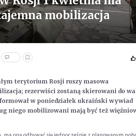
 W Rosji 1 kwietnia ma
tajemna mobilizacja
ałym terytorium Rosji ruszy masowa
izacja; rezerwiści zostaną skierowani do wa
nformował w poniedziałek ukraiński wywiad
g niego mobilizowani mają być też więźniow
ję, ma ona odbywać się jednocześnie z planowanym po