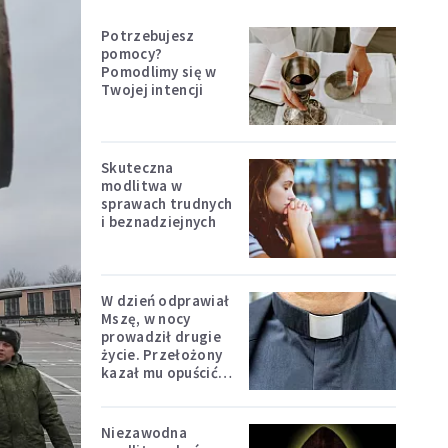
Potrzebujesz
pomocy?
Pomodlimy się w
Twojej intencji
Skuteczna
modlitwa w
sprawach trudnych
i beznadziejnych
W dzień odprawiał
Mszę, w nocy
prowadził drugie
życie. Przełożony
kazał mu opuścić
zakon
Niezawodna