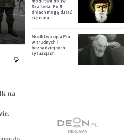
modlitwa do św.
Szarbela. Po 9
dniach mogą dziać
się cuda
Modlitwa ojca Pio
w trudnych i
beznadziejnych
sytuacjach
lk na
ie.
borem do