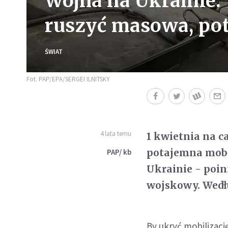
Wojna na Ukrainie.
ruszyć masowa, po
ŚWIAT
Fot. PAP/EPA/SERGEI ILNITSKY
4 lata temu
1 kwietnia na c
potajemna mobil
PAP/ kb
Ukrainie - poi
wojskowy. Wedłu
By ukryć mobilizac