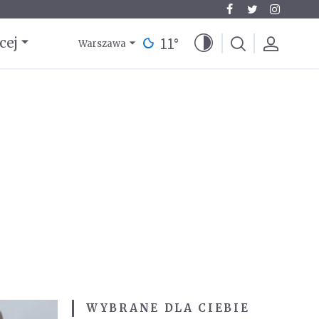
11
°
cej
Warszawa
WYBRANE DLA CIEBIE