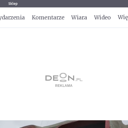
g
Sklep
Wię
darzenia
Komentarze
Wiara
Wideo