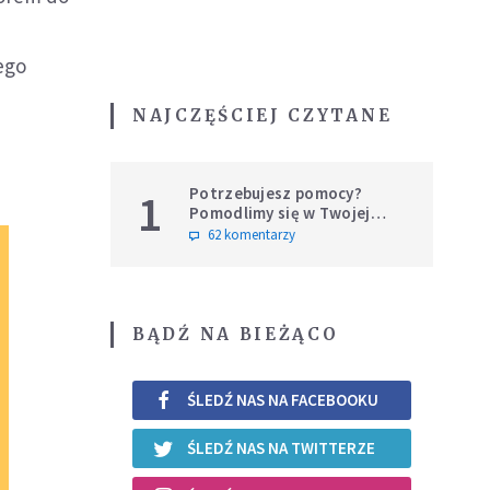
ego
NAJCZĘŚCIEJ CZYTANE
Potrzebujesz pomocy?
1
Pomodlimy się w Twojej
intencji
62 komentarzy
BĄDŹ NA BIEŻĄCO
ŚLEDŹ NAS NA FACEBOOKU
ŚLEDŹ NAS NA TWITTERZE