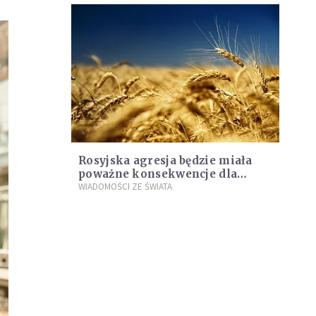
Rosyjska agresja będzie miała
poważne konsekwencje dla
Afryki. Kontynentowi grozi głód
WIADOMOŚCI ZE ŚWIATA