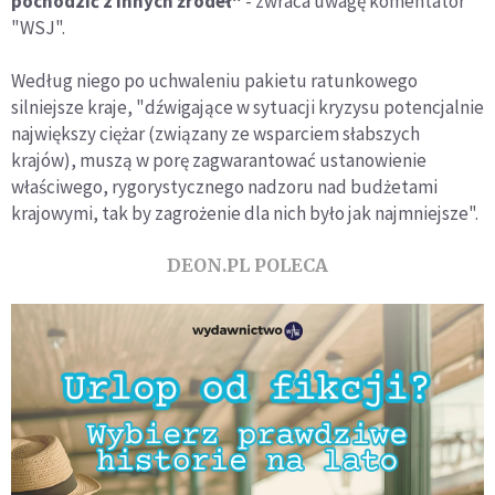
pochodzić z innych źródeł"
- zwraca uwagę komentator
"WSJ".
Według niego po uchwaleniu pakietu ratunkowego
silniejsze kraje, "dźwigające w sytuacji kryzysu potencjalnie
największy ciężar (związany ze wsparciem słabszych
krajów), muszą w porę zagwarantować ustanowienie
właściwego, rygorystycznego nadzoru nad budżetami
krajowymi, tak by zagrożenie dla nich było jak najmniejsze".
DEON.PL POLECA