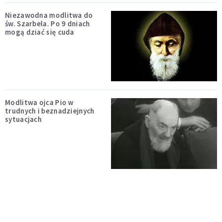
Niezawodna modlitwa do
św. Szarbela. Po 9 dniach
mogą dziać się cuda
Modlitwa ojca Pio w
trudnych i beznadziejnych
sytuacjach