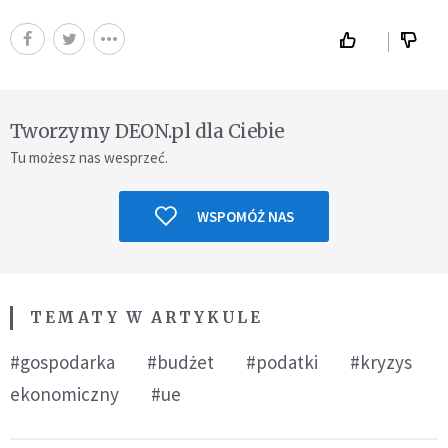
Tworzymy DEON.pl dla Ciebie
Tu możesz nas wesprzeć.
WSPOMÓŻ NAS
TEMATY W ARTYKULE
#gospodarka
#budżet
#podatki
#kryzys
ekonomiczny
#ue