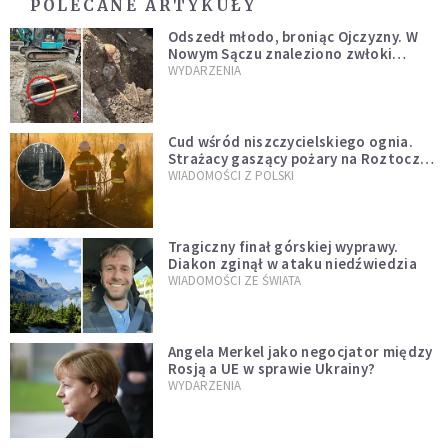
POLECANE ARTYKUŁY
Odszedł młodo, broniąc Ojczyzny. W
Nowym Sączu znaleziono zwłoki
mężczyzny z czasów potopu
WYDARZENIA
szwedzkiego
Cud wśród niszczycielskiego ognia.
Strażacy gaszący pożary na Roztoczu
opublikowali niezwykłe zdjęcie
WIADOMOŚCI Z POLSKI
Tragiczny finał górskiej wyprawy.
Diakon zginął w ataku niedźwiedzia
WIADOMOŚCI ZE ŚWIATA
Angela Merkel jako negocjator między
Rosją a UE w sprawie Ukrainy?
WYDARZENIA