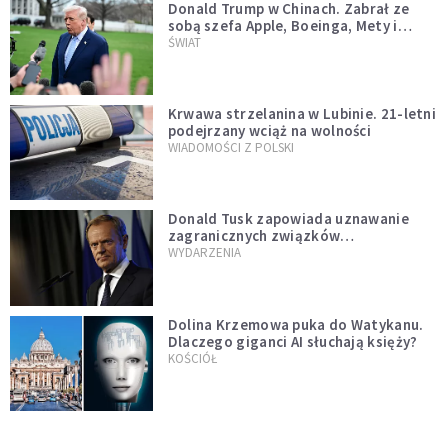
Donald Trump w Chinach. Zabrał ze
sobą szefa Apple, Boeinga, Mety i
Muska
ŚWIAT
Krwawa strzelanina w Lubinie. 21-letni
podejrzany wciąż na wolności
WIADOMOŚCI Z POLSKI
Donald Tusk zapowiada uznawanie
zagranicznych związków
jednopłciowych. "Państwo oblało ten
WYDARZENIA
test"
Dolina Krzemowa puka do Watykanu.
Dlaczego giganci AI słuchają księży?
KOŚCIÓŁ