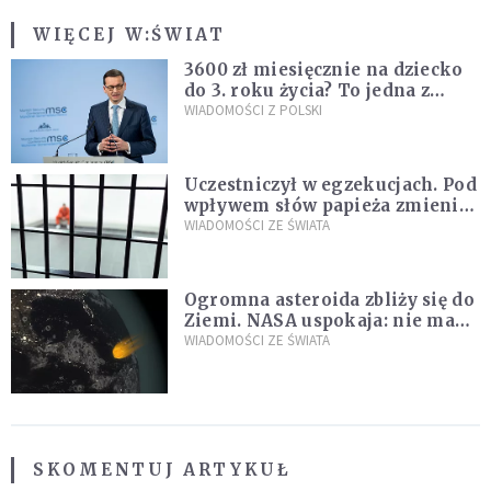
WIĘCEJ W:
ŚWIAT
3600 zł miesięcznie na dziecko
do 3. roku życia? To jedna z
propozycji programu "Rozwój
WIADOMOŚCI Z POLSKI
Plus"
Uczestniczył w egzekucjach. Pod
wpływem słów papieża zmienił
zdanie
WIADOMOŚCI ZE ŚWIATA
Ogromna asteroida zbliży się do
Ziemi. NASA uspokaja: nie ma
zagrożenia
WIADOMOŚCI ZE ŚWIATA
SKOMENTUJ ARTYKUŁ