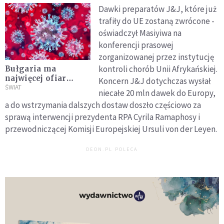
Dawki preparatów J&J, które już
trafiły do UE zostaną zwrócone -
oświadczył Masiyiwa na
konferencji prasowej
zorganizowanej przez instytucję
kontroli chorób Unii Afrykańskiej.
Bułgaria ma
najwięcej ofiar
Koncern J&J dotychczas wysłał
śmiertelnych Covid-
ŚWIAT
niecałe 20 mln dawek do Europy,
19 spośród krajów
a do wstrzymania dalszych dostaw doszło częściowo za
UE
sprawą interwencji prezydenta RPA Cyrila Ramaphosy i
przewodniczącej Komisji Europejskiej Ursuli von der Leyen.
DEON.PL POLECA