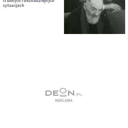
trudnych i beznadziejnych
sytuacjach