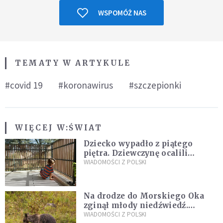
WSPOMÓŻ NAS
TEMATY W ARTYKULE
#covid 19
#koronawirus
#szczepionki
WIĘCEJ W:
ŚWIAT
Dziecko wypadło z piątego
piętra. Dziewczynę ocalili
sąsiedzi
WIADOMOŚCI Z POLSKI
Na drodze do Morskiego Oka
zginął młody niedźwiedź.
Sprawę bada Policja i TPN
WIADOMOŚCI Z POLSKI