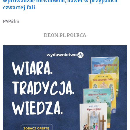
wprowadzać lockdownu, nawet w przypadku
czwartej fali
PAP/dm
DEON.PL POLECA