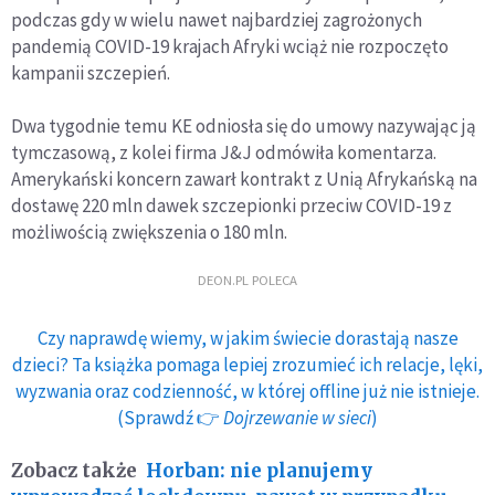
podczas gdy w wielu nawet najbardziej zagrożonych
pandemią COVID-19 krajach Afryki wciąż nie rozpoczęto
kampanii szczepień.
Dwa tygodnie temu KE odniosła się do umowy nazywając ją
tymczasową, z kolei firma J&J odmówiła komentarza.
Amerykański koncern zawarł kontrakt z Unią Afrykańską na
dostawę 220 mln dawek szczepionki przeciw COVID-19 z
możliwością zwiększenia o 180 mln.
DEON.PL POLECA
Czy naprawdę wiemy, w jakim świecie dorastają nasze
dzieci? Ta książka pomaga lepiej zrozumieć ich relacje, lęki,
wyzwania oraz codzienność, w której offline już nie istnieje.
(Sprawdź 👉
Dojrzewanie w sieci
)
Zobacz także
Horban: nie planujemy