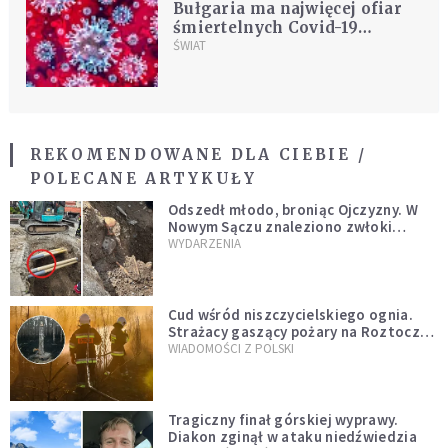
Bułgaria ma najwięcej ofiar
śmiertelnych Covid-19
spośród krajów UE
ŚWIAT
REKOMENDOWANE DLA CIEBIE /
POLECANE ARTYKUŁY
Odszedł młodo, broniąc Ojczyzny. W
Nowym Sączu znaleziono zwłoki
mężczyzny z czasów potopu
WYDARZENIA
szwedzkiego
Cud wśród niszczycielskiego ognia.
Strażacy gaszący pożary na Roztoczu
opublikowali niezwykłe zdjęcie
WIADOMOŚCI Z POLSKI
Tragiczny finał górskiej wyprawy.
Diakon zginął w ataku niedźwiedzia