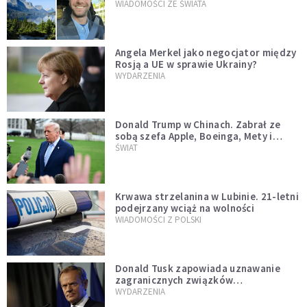
WIADOMOŚCI ZE ŚWIATA
Angela Merkel jako negocjator między
Rosją a UE w sprawie Ukrainy?
WYDARZENIA
Donald Trump w Chinach. Zabrał ze
sobą szefa Apple, Boeinga, Mety i
Muska
ŚWIAT
Krwawa strzelanina w Lubinie. 21-letni
podejrzany wciąż na wolności
WIADOMOŚCI Z POLSKI
Donald Tusk zapowiada uznawanie
zagranicznych związków
jednopłciowych. "Państwo oblało ten
WYDARZENIA
test"