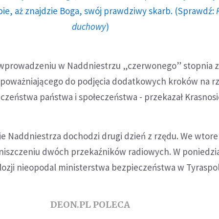
ie, aż znajdzie Boga, swój prawdziwy skarb. (Sprawdź:
duchowy
)
o wprowadzeniu w Naddniestrzu „czerwonego” stopnia 
upoważniającego do podjęcia dodatkowych kroków na r
zeństwa państwa i społeczeństwa - przekazał Krasnosie
ie Naddniestrza dochodzi drugi dzień z rzędu. We wtore
iszczeniu dwóch przekaźników radiowych. W poniedzi
plozji nieopodal ministerstwa bezpieczeństwa w Tyraspol
DEON.PL POLECA