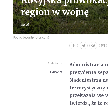
Rosyjska prowokacj
region w wojnę
ŚWIAT
(Fot. pl.depositphotos.com)
4 lata temu
Administracja 
prezydenta sepa
PAP/dm
Naddniestrza n
terrorystycznym
przekazała we 
twierdzi, że to 