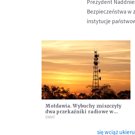
Prezydent Naddnies
Bezpieczeństwa w zw
instytucje państwow
Mołdawia. Wybuchy zniszczyły
dwa przekaźniki radiowe w
Naddniestrzu
ŚWIAT
się wciąż ukie