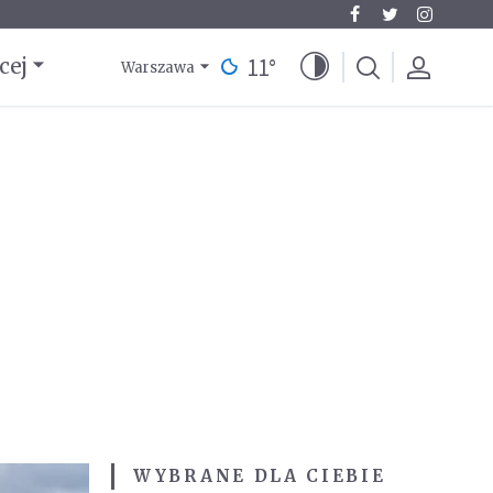
11
°
cej
Warszawa
WYBRANE DLA CIEBIE