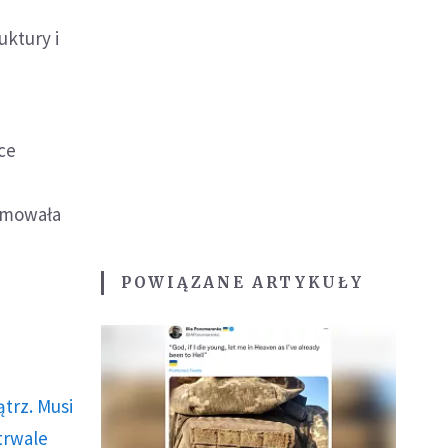
uktury i
ce
ormowała
POWIĄZANE ARTYKUŁY
trz. Musi
trwale