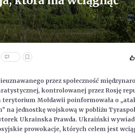
a, która ma wciągnąć
nieuznawanego przez społeczność międzynar
ratystycznej, kontrolowanej przez Rosję rep
a terytorium Mołdawii poinformowała o „ata
” na jednostkę wojskową w pobliżu Tyraspol
wtorek Ukrainska Prawda. Ukraiński wywiad
rosyjskie prowokacje, których celem jest wcią