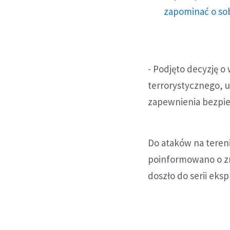
zapominać o sob
- Podjęto decyzję 
terrorystycznego, 
zapewnienia bezpiec
Do ataków na teren
poinformowano o zn
doszło do serii eks