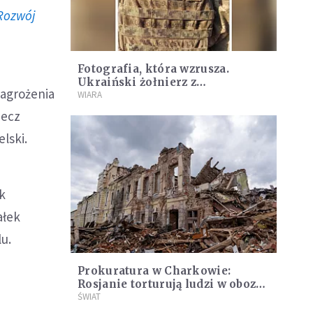
Rozwój
Fotografia, która wzrusza.
Ukraiński żołnierz z
zagrożenia
przesłaniem do Boga
WIARA
zecz
lski.
k
ałek
u.
Prokuratura w Charkowie:
Rosjanie torturują ludzi w obozie
koncentracyjnym w Wołczańsku
ŚWIAT