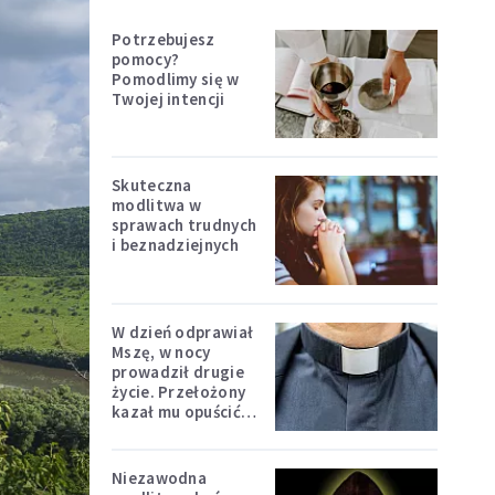
Potrzebujesz
pomocy?
Pomodlimy się w
Twojej intencji
Skuteczna
modlitwa w
sprawach trudnych
i beznadziejnych
W dzień odprawiał
Mszę, w nocy
prowadził drugie
życie. Przełożony
kazał mu opuścić
zakon
Niezawodna