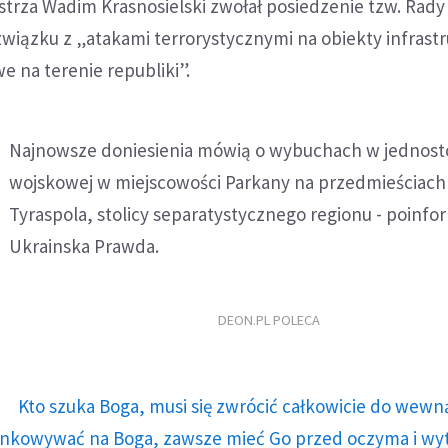
trza Wadim Krasnosielski zwołał posiedzenie tzw. Rady
iązku z „atakami terrorystycznymi na obiekty infrastr
e na terenie republiki”.
Najnowsze doniesienia mówią o wybuchach w jednost
wojskowej w miejscowości Parkany na przedmieściach
Tyraspola, stolicy separatystycznego regionu - poinf
Ukrainska Prawda.
DEON.PL POLECA
Kto szuka Boga, musi się zwrócić całkowicie do wewną
runkowywać na Boga, zawsze mieć Go przed oczyma i wy