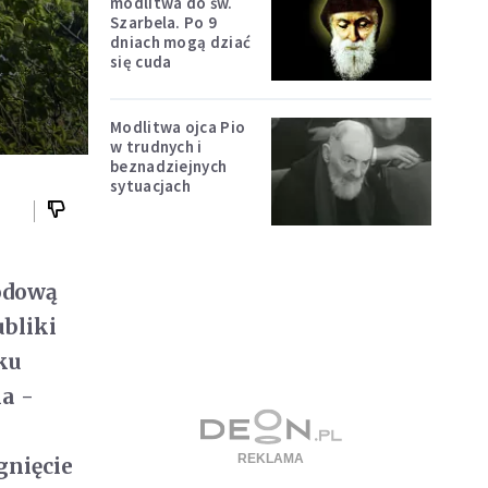
modlitwa do św.
Szarbela. Po 9
dniach mogą dziać
się cuda
Modlitwa ojca Pio
w trudnych i
beznadziejnych
sytuacjach
odową
ubliki
ku
a -
gnięcie