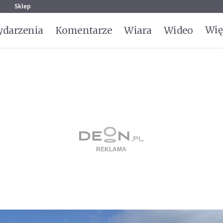
g
Sklep
Wię
darzenia
Komentarze
Wiara
Wideo