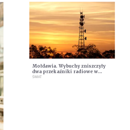
Mołdawia. Wybuchy zniszczyły
dwa przekaźniki radiowe w
Naddniestrzu
ŚWIAT