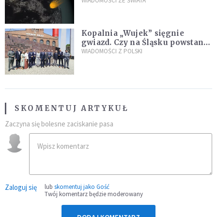
zagrożenia
WIADOMOŚCI ZE ŚWIATA
Kopalnia „Wujek” sięgnie
gwiazd. Czy na Śląsku powstanie
„Dolina Krzemowa”?
WIADOMOŚCI Z POLSKI
SKOMENTUJ ARTYKUŁ
Zaczyna się bolesne zaciskanie pasa
Zaloguj się
lub
skomentuj jako Gość
Twój komentarz będzie moderowany