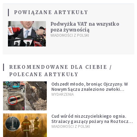
POWIĄZANE ARTYKUŁY
Podwyżka VAT na wszystko
poza żywnością
WIADOMOŚCI Z POLSKI
REKOMENDOWANE DLA CIEBIE /
POLECANE ARTYKUŁY
Odszedł młodo, broniąc Ojczyzny. W
Nowym Sączu znaleziono zwłoki
mężczyzny z czasów potopu
WYDARZENIA
szwedzkiego
Cud wśród niszczycielskiego ognia.
Strażacy gaszący pożary na Roztoczu
opublikowali niezwykłe zdjęcie
WIADOMOŚCI Z POLSKI