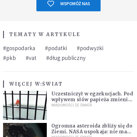
WSPOMÓŻ NAS
TEMATY W ARTYKULE
#gospodarka
#podatki
#podwyżki
#pkb
#vat
#dług publiczny
WIĘCEJ W:
ŚWIAT
Uczestniczył w egzekucjach. Pod
wpływem słów papieża zmienił
zdanie
WIADOMOŚCI ZE ŚWIATA
Ogromna asteroida zbliży się do
Ziemi. NASA uspokaja: nie ma