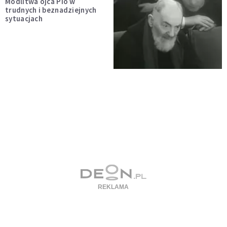
Modlitwa ojca Pio w
trudnych i beznadziejnych
sytuacjach