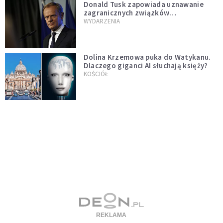
Donald Tusk zapowiada uznawanie
zagranicznych związków
jednopłciowych. "Państwo oblało ten
WYDARZENIA
test"
Dolina Krzemowa puka do Watykanu.
Dlaczego giganci AI słuchają księży?
KOŚCIÓŁ