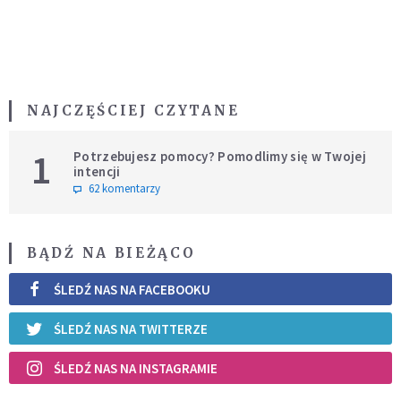
NAJCZĘŚCIEJ CZYTANE
1
Potrzebujesz pomocy? Pomodlimy się w Twojej
intencji
62 komentarzy
BĄDŹ NA BIEŻĄCO
ŚLEDŹ NAS NA FACEBOOKU
ŚLEDŹ NAS NA TWITTERZE
ŚLEDŹ NAS NA INSTAGRAMIE