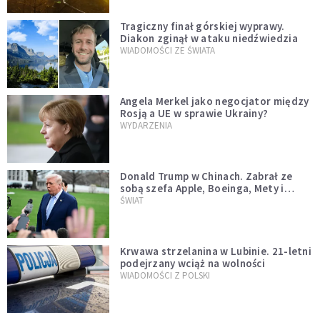
Tragiczny finał górskiej wyprawy.
Diakon zginął w ataku niedźwiedzia
WIADOMOŚCI ZE ŚWIATA
Angela Merkel jako negocjator między
Rosją a UE w sprawie Ukrainy?
WYDARZENIA
Donald Trump w Chinach. Zabrał ze
sobą szefa Apple, Boeinga, Mety i
Muska
ŚWIAT
Krwawa strzelanina w Lubinie. 21-letni
podejrzany wciąż na wolności
WIADOMOŚCI Z POLSKI