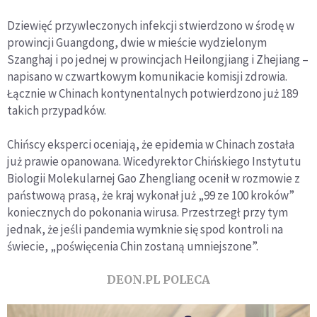
Dziewięć przywleczonych infekcji stwierdzono w środę w
prowincji Guangdong, dwie w mieście wydzielonym
Szanghaj i po jednej w prowincjach Heilongjiang i Zhejiang –
napisano w czwartkowym komunikacie komisji zdrowia.
Łącznie w Chinach kontynentalnych potwierdzono już 189
takich przypadków.
Chińscy eksperci oceniają, że epidemia w Chinach została
już prawie opanowana. Wicedyrektor Chińskiego Instytutu
Biologii Molekularnej Gao Zhengliang ocenił w rozmowie z
państwową prasą, że kraj wykonał już „99 ze 100 kroków”
koniecznych do pokonania wirusa. Przestrzegł przy tym
jednak, że jeśli pandemia wymknie się spod kontroli na
świecie, „poświęcenia Chin zostaną umniejszone”.
DEON.PL POLECA