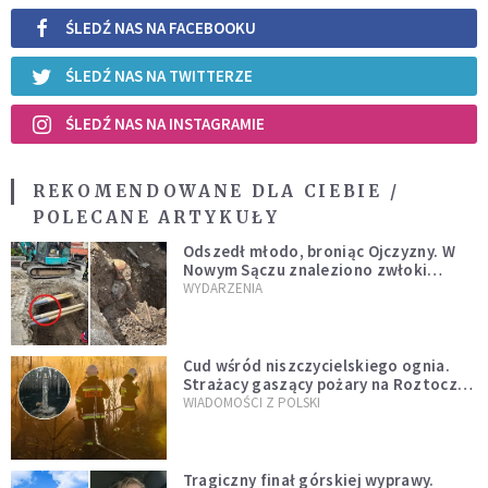
ŚLEDŹ NAS NA FACEBOOKU
ŚLEDŹ NAS NA TWITTERZE
ŚLEDŹ NAS NA INSTAGRAMIE
REKOMENDOWANE DLA CIEBIE /
POLECANE ARTYKUŁY
Odszedł młodo, broniąc Ojczyzny. W
Nowym Sączu znaleziono zwłoki
mężczyzny z czasów potopu
WYDARZENIA
szwedzkiego
Cud wśród niszczycielskiego ognia.
Strażacy gaszący pożary na Roztoczu
opublikowali niezwykłe zdjęcie
WIADOMOŚCI Z POLSKI
Tragiczny finał górskiej wyprawy.