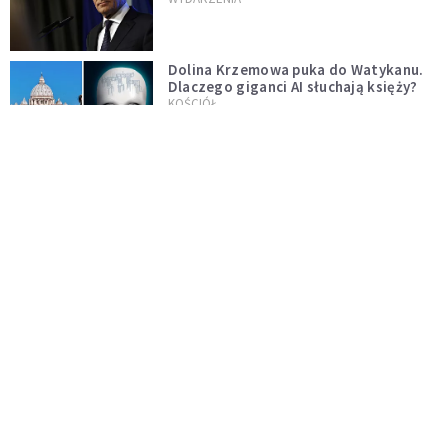
test"
Dolina Krzemowa puka do Watykanu.
Dlaczego giganci AI słuchają księży?
KOŚCIÓŁ