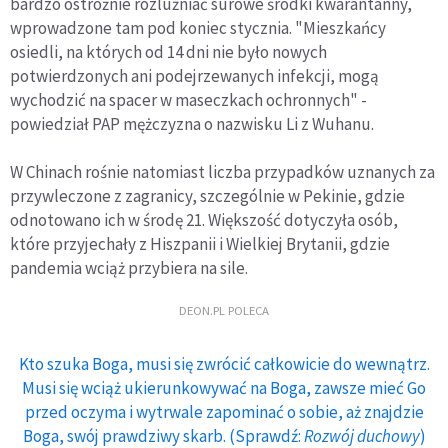
bardzo ostrożnie rozluźniać surowe środki kwarantanny,
wprowadzone tam pod koniec stycznia. "Mieszkańcy
osiedli, na których od 14 dni nie było nowych
potwierdzonych ani podejrzewanych infekcji, mogą
wychodzić na spacer w maseczkach ochronnych" -
powiedział PAP mężczyzna o nazwisku Li z Wuhanu.
W Chinach rośnie natomiast liczba przypadków uznanych za
przywleczone z zagranicy, szczególnie w Pekinie, gdzie
odnotowano ich w środę 21. Większość dotyczyła osób,
które przyjechały z Hiszpanii i Wielkiej Brytanii, gdzie
pandemia wciąż przybiera na sile.
DEON.PL POLECA
Kto szuka Boga, musi się zwrócić całkowicie do wewnątrz.
Musi się wciąż ukierunkowywać na Boga, zawsze mieć Go
przed oczyma i wytrwale zapominać o sobie, aż znajdzie
Boga, swój prawdziwy skarb. (Sprawdź:
Rozwój duchowy
)