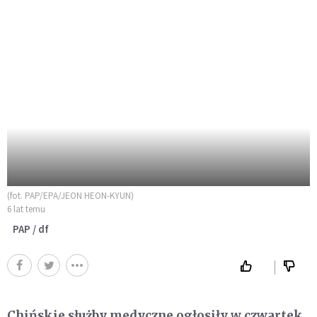
(fot. PAP/EPA/JEON HEON-KYUN)
6 lat temu
PAP / df
Chińskie służby medyczne ogłosiły w czwartek,