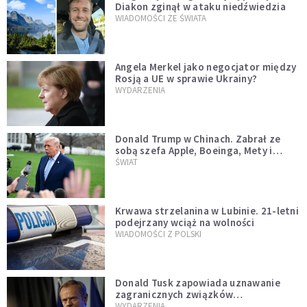
Diakon zginął w ataku niedźwiedzia
WIADOMOŚCI ZE ŚWIATA
Angela Merkel jako negocjator między
Rosją a UE w sprawie Ukrainy?
WYDARZENIA
Donald Trump w Chinach. Zabrał ze
sobą szefa Apple, Boeinga, Mety i
Muska
ŚWIAT
Krwawa strzelanina w Lubinie. 21-letni
podejrzany wciąż na wolności
WIADOMOŚCI Z POLSKI
Donald Tusk zapowiada uznawanie
zagranicznych związków
jednopłciowych. "Państwo oblało ten
WYDARZENIA