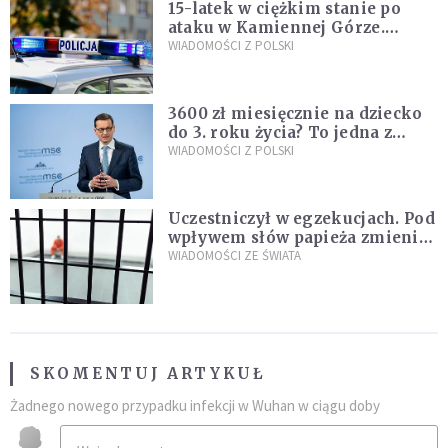
15-latek w ciężkim stanie po
ataku w Kamiennej Górze.
Policja zatrzymała dwóch
WIADOMOŚCI Z POLSKI
nastolatków
3600 zł miesięcznie na dziecko
do 3. roku życia? To jedna z
propozycji programu "Rozwój
WIADOMOŚCI Z POLSKI
Plus"
Uczestniczył w egzekucjach. Pod
wpływem słów papieża zmienił
zdanie
WIADOMOŚCI ZE ŚWIATA
SKOMENTUJ ARTYKUŁ
Żadnego nowego przypadku infekcji w Wuhan w ciągu doby