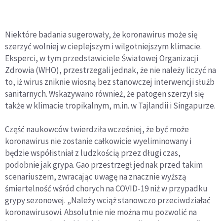
Niektóre badania sugerowały, że koronawirus może się
szerzyć wolniej w cieplejszym i wilgotniejszym klimacie.
Eksperci, w tym przedstawiciele Światowej Organizacji
Zdrowia (WHO), przestrzegali jednak, że nie należy liczyć na
to, iż wirus zniknie wiosną bez stanowczej interwencji służb
sanitarnych. Wskazywano również, że patogen szerzył się
także w klimacie tropikalnym, m.in. w Tajlandii i Singapurze.
Część naukowców twierdziła wcześniej, że być może
koronawirus nie zostanie całkowicie wyeliminowany i
będzie współistniał z ludzkością przez długi czas,
podobnie jak grypa. Gao przestrzegł jednak przed takim
scenariuszem, zwracając uwagę na znacznie wyższą
śmiertelność wśród chorych na COVID-19 niż w przypadku
grypy sezonowej. „Należy wciąż stanowczo przeciwdziałać
koronawirusowi. Absolutnie nie można mu pozwolić na