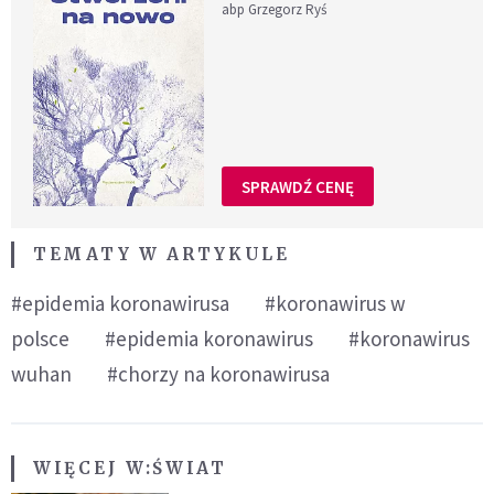
abp Grzegorz Ryś
SPRAWDŹ CENĘ
TEMATY W ARTYKULE
#epidemia koronawirusa
#koronawirus w
polsce
#epidemia koronawirus
#koronawirus
wuhan
#chorzy na koronawirusa
WIĘCEJ W:
ŚWIAT