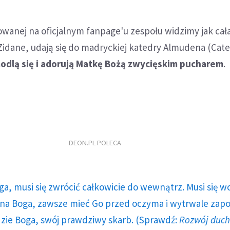
owanej na oficjalnym fanpage'u zespołu widzimy jak cała
 Zidane, udają się do madryckiej katedry Almudena (Cate
odlą się i adorują Matkę Bożą zwycięskim pucharem
.
DEON.PL POLECA
ga, musi się zwrócić całkowicie do wewnątrz. Musi się w
a Boga, zawsze mieć Go przed oczyma i wytrwale zap
dzie Boga, swój prawdziwy skarb. (Sprawdź:
Rozwój duc