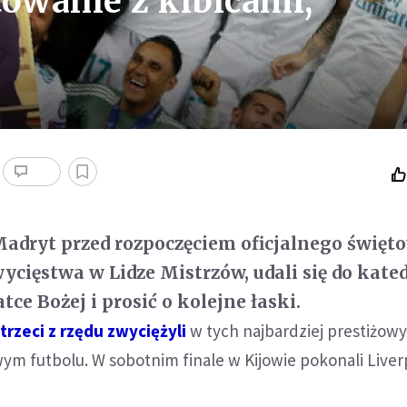
towanie z kibicami,
Madryt przed rozpoczęciem oficjalnego święt
ycięstwa w Lidze Mistrzów, udali się do kate
ce Bożej i prosić o kolejne łaski.
 trzeci z rzędu zwyciężyli
w tych najbardziej prestiżow
m futbolu. W sobotnim finale w Kijowie pokonali Liver