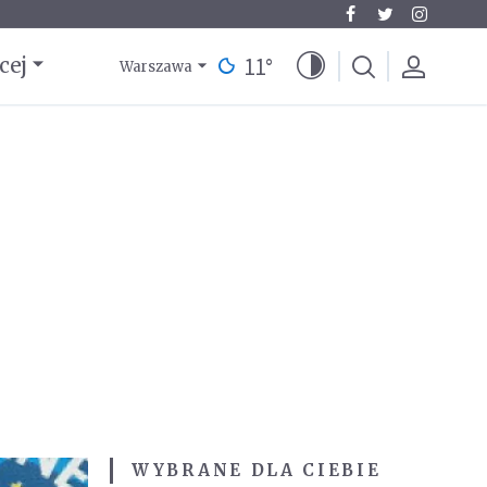
11
°
cej
Warszawa
WYBRANE DLA CIEBIE