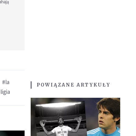
ahają
#la
POWIĄZANE ARTYKUŁY
ligia