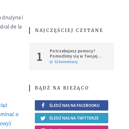
 drużyna i
dral de la
NAJCZĘŚCIEJ CZYTANE
Potrzebujesz pomocy?
1
Pomodlimy się w Twojej
intencji
62 komentarzy
BĄDŹ NA BIEŻĄCO
ciąż
ŚLEDŹ NAS NA FACEBOOKU
ominać o
ŚLEDŹ NAS NA TWITTERZE
howy
)