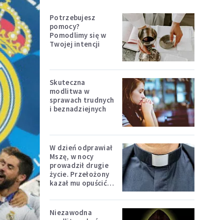
Potrzebujesz
pomocy?
Pomodlimy się w
Twojej intencji
Skuteczna
modlitwa w
sprawach trudnych
i beznadziejnych
W dzień odprawiał
Mszę, w nocy
prowadził drugie
życie. Przełożony
kazał mu opuścić
zakon
Niezawodna