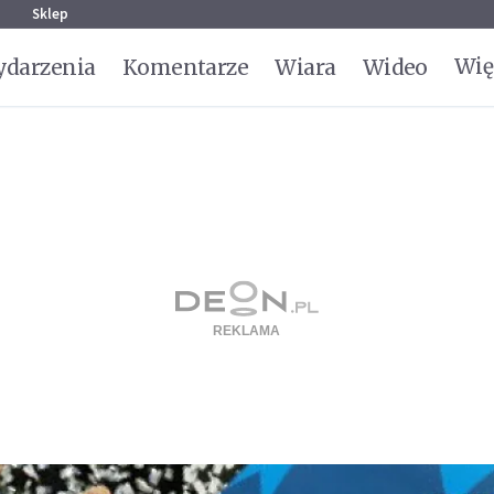
g
Sklep
Wię
darzenia
Komentarze
Wiara
Wideo