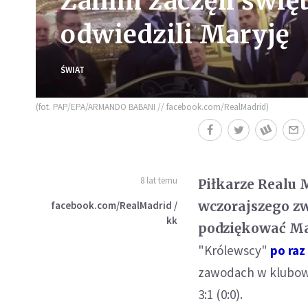
Zanim zaczęli świę
odwiedzili Maryję
ŚWIAT
(fot. PAP/EPA/ARMANDO BABANI // facebook.com/RealMadrid)
8 lat temu
Piłkarze Realu 
wczorajszego zw
facebook.com/RealMadrid /
kk
podziękować Mat
"Królewscy"
po raz
zawodach w klubowy
3:1 (0:0).