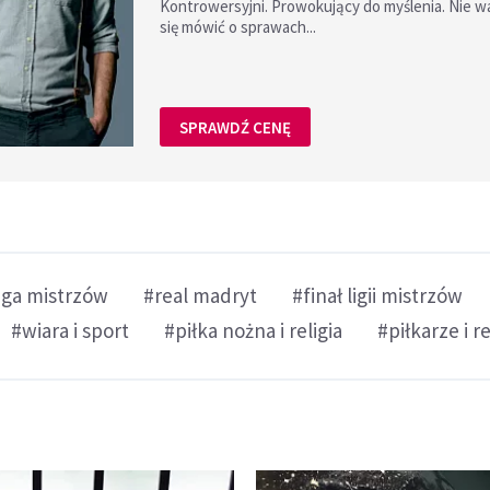
Kontrowersyjni. Prowokujący do myślenia. Nie w
się mówić o sprawach...
SPRAWDŹ CENĘ
iga mistrzów
#real madryt
#finał ligii mistrzów
#wiara i sport
#piłka nożna i religia
#piłkarze i re