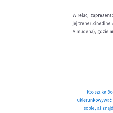
W relacji zaprezent
jej trener Zinedine
Almudena), gdzie
m
Kto szuka Bo
ukierunkowywać n
sobie, aż znaj