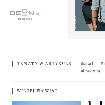
#sport
#l
TEMATY W ARTYKULE
almudena
WIĘCEJ W:
ŚWIAT