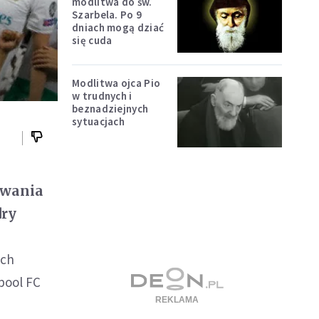
modlitwa do św.
Szarbela. Po 9
dniach mogą dziać
się cuda
Modlitwa ojca Pio
w trudnych i
beznadziejnych
sytuacjach
owania
dry
ych
pool FC