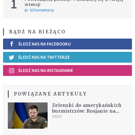
1
intencji
62 komentarzy
BĄDŹ NA BIEŻĄCO
ŚLEDŹ NAS NA FACEBOOKU
ŚLEDŹ NAS NA TWITTERZE
ŚLEDŹ NAS NA INSTAGRAMIE
POWIĄZANE ARTYKUŁY
Zełenski do amerykańskich
burmistrzów: Rosjanie na
ukraińskie miasta wystrzelili
ŚWIAT
2,5 tys. pocisków