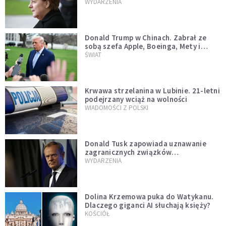
WYDARZENIA
Donald Trump w Chinach. Zabrał ze
sobą szefa Apple, Boeinga, Mety i
Muska
ŚWIAT
Krwawa strzelanina w Lubinie. 21-letni
podejrzany wciąż na wolności
WIADOMOŚCI Z POLSKI
Donald Tusk zapowiada uznawanie
zagranicznych związków
jednopłciowych. "Państwo oblało ten
WYDARZENIA
test"
Dolina Krzemowa puka do Watykanu.
Dlaczego giganci AI słuchają księży?
KOŚCIÓŁ