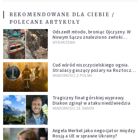
REKOMENDOWANE DLA CIEBIE /
POLECANE ARTYKUŁY
Odszedł młodo, broniąc Ojczyzny. W
Nowym Sączu znaleziono zwłoki
mężczyzny z czasów potopu
WYDARZENIA
szwedzkiego
Cud wśród niszczycielskiego ognia.
Strażacy gaszący pożary na Roztoczu
opublikowali niezwykłe zdjęcie
WIADOMOŚCI Z POLSKI
Tragiczny finał górskiej wyprawy.
Diakon zginął w ataku niedźwiedzia
WIADOMOŚCI ZE ŚWIATA
Angela Merkel jako negocjator między
Rosją a UE w sprawie Ukrainy?