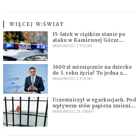
WIĘCEJ W:
ŚWIAT
15-latek w ciężkim stanie po
ataku w Kamiennej Górze.
Policja zatrzymała dwóch
WIADOMOŚCI Z POLSKI
nastolatków
3600 zł miesięcznie na dziecko
do 3. roku życia? To jedna z
propozycji programu "Rozwój
WIADOMOŚCI Z POLSKI
Plus"
Uczestniczył w egzekucjach. Pod
wpływem słów papieża zmienił
zdanie
WIADOMOŚCI ZE ŚWIATA