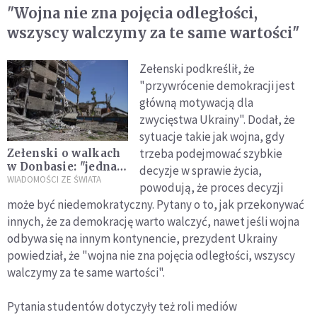
"Wojna nie zna pojęcia odległości,
wszyscy walczymy za te same wartości"
Zełenski podkreślił, że
"przywrócenie demokracji jest
główną motywacją dla
zwycięstwa Ukrainy". Dodał, że
sytuacje takie jak wojna, gdy
trzeba podejmować szybkie
Zełenski o walkach
w Donbasie: "jedna z
decyzje w sprawie życia,
najokrutniejszych
WIADOMOŚCI ZE ŚWIATA
powodują, że proces decyzji
bitew w Europie"
może być niedemokratyczny. Pytany o to, jak przekonywać
innych, że za demokrację warto walczyć, nawet jeśli wojna
odbywa się na innym kontynencie, prezydent Ukrainy
powiedział, że "wojna nie zna pojęcia odległości, wszyscy
walczymy za te same wartości".
Pytania studentów dotyczyły też roli mediów