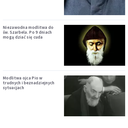
Niezawodna modlitwa do
św. Szarbela. Po 9 dniach
mogą dziać się cuda
Modlitwa ojca Pio w
trudnych i beznadziejnych
sytuacjach