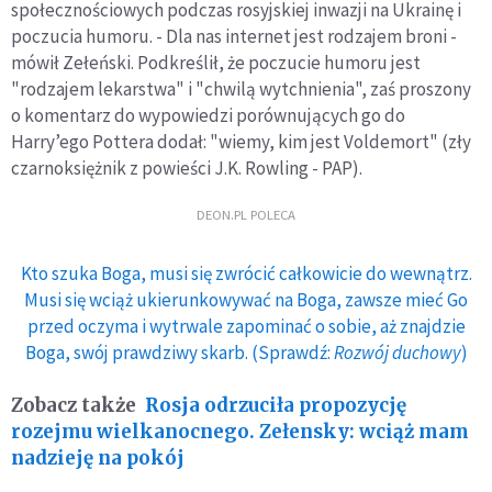
społecznościowych podczas rosyjskiej inwazji na Ukrainę i
poczucia humoru. - Dla nas internet jest rodzajem broni -
mówił Zełeński. Podkreślił, że poczucie humoru jest
"rodzajem lekarstwa" i "chwilą wytchnienia", zaś proszony
o komentarz do wypowiedzi porównujących go do
Harry’ego Pottera dodał: "wiemy, kim jest Voldemort" (zły
czarnoksiężnik z powieści J.K. Rowling - PAP).
DEON.PL POLECA
Kto szuka Boga, musi się zwrócić całkowicie do wewnątrz.
Musi się wciąż ukierunkowywać na Boga, zawsze mieć Go
przed oczyma i wytrwale zapominać o sobie, aż znajdzie
Boga, swój prawdziwy skarb. (Sprawdź:
Rozwój duchowy
)
Zobacz także
Rosja odrzuciła propozycję
rozejmu wielkanocnego. Zełensky: wciąż mam
nadzieję na pokój