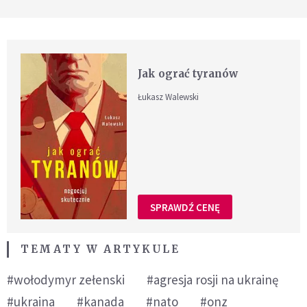
Jak ograć tyranów
Łukasz Walewski
SPRAWDŹ CENĘ
TEMATY W ARTYKULE
#wołodymyr zełenski
#agresja rosji na ukrainę
#ukraina
#kanada
#nato
#onz