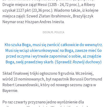
Drugie miejsce zajął Messi (1205 - 24,72 proc.), a Ribery
uzyskał 1127 pkt (23,36 proc.). Wiadomo także, iż kolejne
miejsca zajęli: Szwed Zlatan Ibrahimovic, Brazylijczyk
Neymar oraz Hiszpan Andres Iniesta.
DEON.PL POLECA
Kto szuka Boga, musi się zwrócić całkowicie do wewnątrz.
Musi się wciąż ukierunkowywać na Boga, zawsze mieć Go
przed oczyma i wytrwale zapominać o sobie, aż znajdzie
Boga, swój prawdziwy skarb. (Sprawdź:
Rozwój duchowy
)
Skład finałowej trójki ogłoszono 9 grudnia. Wcześniej,
wśród 23 nominowanych, był napastnik Borussii Dortmund
Robert Lewandowski, który od nowego sezonu zagra w
Bayernie.
Po raz czwarty przyznano jedno wyróżnienie dla