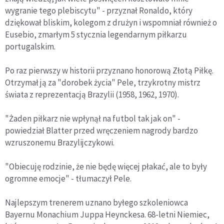
wygranie tego plebiscytu" - przyznał Ronaldo, który
dziękował bliskim, kolegom z drużyn i wspomniał również o
Eusebio, zmarłym 5 stycznia legendarnym piłkarzu
portugalskim.
Po raz pierwszy w historii przyznano honorową Złotą Piłkę.
Otrzymał ją za "dorobek życia" Pele, trzykrotny mistrz
świata z reprezentacją Brazylii (1958, 1962, 1970).
"Żaden piłkarz nie wpłynął na futbol tak jak on" -
powiedział Blatter przed wręczeniem nagrody bardzo
wzruszonemu Brazylijczykowi.
"Obiecuję rodzinie, że nie będę więcej płakać, ale to były
ogromne emocje" - tłumaczył Pele.
Najlepszym trenerem uznano byłego szkoleniowca
Bayernu Monachium Juppa Heynckesa. 68-letni Niemiec,