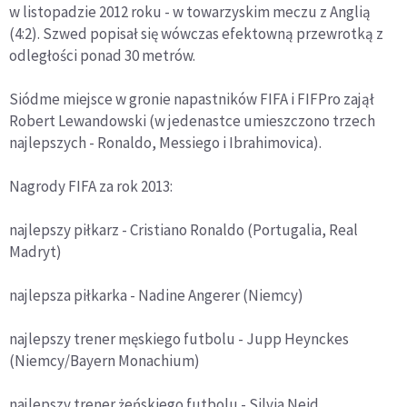
w listopadzie 2012 roku - w towarzyskim meczu z Anglią
(4:2). Szwed popisał się wówczas efektowną przewrotką z
odległości ponad 30 metrów.
Siódme miejsce w gronie napastników FIFA i FIFPro zajął
Robert Lewandowski (w jedenastce umieszczono trzech
najlepszych - Ronaldo, Messiego i Ibrahimovica).
Nagrody FIFA za rok 2013:
najlepszy piłkarz - Cristiano Ronaldo (Portugalia, Real
Madryt)
najlepsza piłkarka - Nadine Angerer (Niemcy)
najlepszy trener męskiego futbolu - Jupp Heynckes
(Niemcy/Bayern Monachium)
najlepszy trener żeńskiego futbolu - Silvia Neid