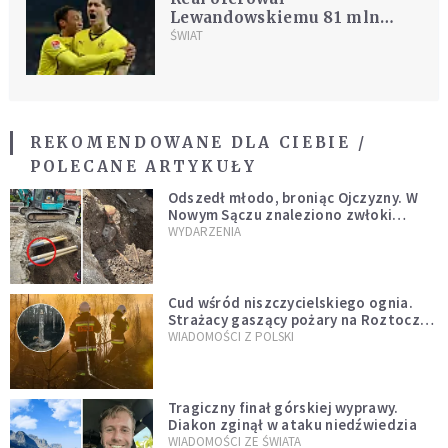
Lewandowskiemu 81 mln
euro
ŚWIAT
REKOMENDOWANE DLA CIEBIE /
POLECANE ARTYKUŁY
Odszedł młodo, broniąc Ojczyzny. W
Nowym Sączu znaleziono zwłoki
mężczyzny z czasów potopu
WYDARZENIA
szwedzkiego
Cud wśród niszczycielskiego ognia.
Strażacy gaszący pożary na Roztoczu
opublikowali niezwykłe zdjęcie
WIADOMOŚCI Z POLSKI
Tragiczny finał górskiej wyprawy.
Diakon zginął w ataku niedźwiedzia
WIADOMOŚCI ZE ŚWIATA