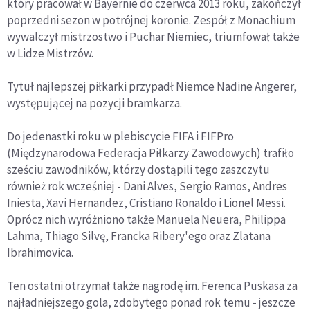
który pracował w Bayernie do czerwca 2013 roku, zakończył
poprzedni sezon w potrójnej koronie. Zespół z Monachium
wywalczył mistrzostwo i Puchar Niemiec, triumfował także
w Lidze Mistrzów.
Tytuł najlepszej piłkarki przypadł Niemce Nadine Angerer,
występującej na pozycji bramkarza.
Do jedenastki roku w plebiscycie FIFA i FIFPro
(Międzynarodowa Federacja Piłkarzy Zawodowych) trafiło
sześciu zawodników, którzy dostąpili tego zaszczytu
również rok wcześniej - Dani Alves, Sergio Ramos, Andres
Iniesta, Xavi Hernandez, Cristiano Ronaldo i Lionel Messi.
Oprócz nich wyróżniono także Manuela Neuera, Philippa
Lahma, Thiago Silvę, Francka Ribery'ego oraz Zlatana
Ibrahimovica.
Ten ostatni otrzymał także nagrodę im. Ferenca Puskasa za
najładniejszego gola, zdobytego ponad rok temu - jeszcze