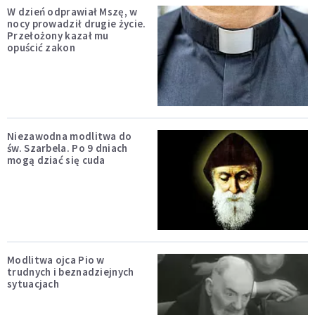
W dzień odprawiał Mszę, w
nocy prowadził drugie życie.
Przełożony kazał mu
opuścić zakon
Niezawodna modlitwa do
św. Szarbela. Po 9 dniach
mogą dziać się cuda
Modlitwa ojca Pio w
trudnych i beznadziejnych
sytuacjach