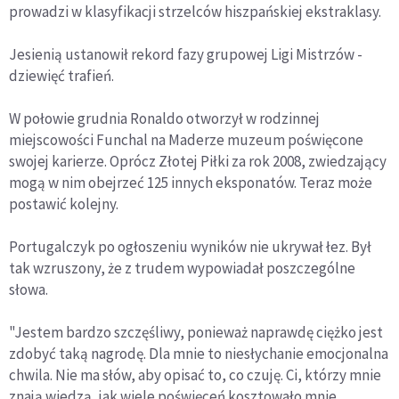
prowadzi w klasyfikacji strzelców hiszpańskiej ekstraklasy.
Jesienią ustanowił rekord fazy grupowej Ligi Mistrzów -
dziewięć trafień.
W połowie grudnia Ronaldo otworzył w rodzinnej
miejscowości Funchal na Maderze muzeum poświęcone
swojej karierze. Oprócz Złotej Piłki za rok 2008, zwiedzający
mogą w nim obejrzeć 125 innych eksponatów. Teraz może
postawić kolejny.
Portugalczyk po ogłoszeniu wyników nie ukrywał łez. Był
tak wzruszony, że z trudem wypowiadał poszczególne
słowa.
"Jestem bardzo szczęśliwy, ponieważ naprawdę ciężko jest
zdobyć taką nagrodę. Dla mnie to niesłychanie emocjonalna
chwila. Nie ma słów, aby opisać to, co czuję. Ci, którzy mnie
znają wiedzą, jak wiele poświęceń kosztowało mnie