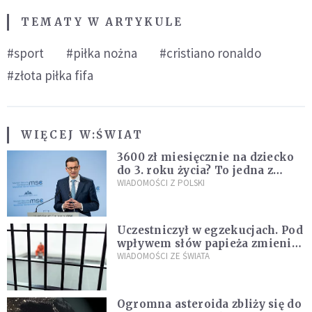
TEMATY W ARTYKULE
#sport
#piłka nożna
#cristiano ronaldo
#złota piłka fifa
WIĘCEJ W:
ŚWIAT
3600 zł miesięcznie na dziecko
do 3. roku życia? To jedna z
propozycji programu "Rozwój
WIADOMOŚCI Z POLSKI
Plus"
Uczestniczył w egzekucjach. Pod
wpływem słów papieża zmienił
zdanie
WIADOMOŚCI ZE ŚWIATA
Ogromna asteroida zbliży się do