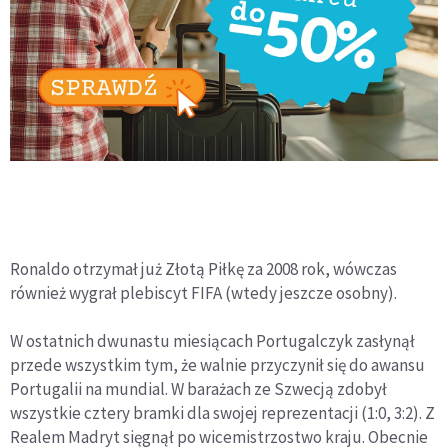
Ronaldo otrzymał już Złotą Piłkę za 2008 rok, wówczas
również wygrał plebiscyt FIFA (wtedy jeszcze osobny).
W ostatnich dwunastu miesiącach Portugalczyk zasłynął
przede wszystkim tym, że walnie przyczynił się do awansu
Portugalii na mundial. W barażach ze Szwecją zdobył
wszystkie cztery bramki dla swojej reprezentacji (1:0, 3:2). Z
Realem Madryt sięgnął po wicemistrzostwo kraju. Obecnie