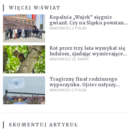
WIĘCEJ W:
ŚWIAT
Kopalnia „Wujek” sięgnie
gwiazd. Czy na Śląsku powstanie
„Dolina Krzemowa”?
WIADOMOŚCI Z POLSKI
Kot przez trzy lata wymykał się
ludziom, zjadając wymierające
kaczki. W końcu popełnił
WIADOMOŚCI ZE ŚWIATA
fatalny błąd
Tragiczny finał rodzinnego
wypoczynku. Ojciec usłyszy
zarzuty
WIADOMOŚCI Z POLSKI
SKOMENTUJ ARTYKUŁ