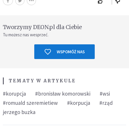
Tworzymy DEON.pl dla Ciebie
Tu możesz nas wesprzeć.
WSPOMÓŻ NAS
TEMATY W ARTYKULE
#korupcja
#bronisław komorowski
#wsi
#romuald szeremietiew
#korpucja
#rząd
jerzego buzka