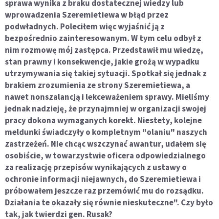
sprawa wynika z braku dostatecznej wiedzy lub
wprowadzenia Szeremietiewa w błąd przez
podwładnych. Poleciłem więc wyjaśnić ją z
bezpośrednio zainteresowanym. W tym celu odbył z
nim rozmowę mój zastępca. Przedstawił mu wiedzę,
stan prawny i konsekwencje, jakie grożą w wypadku
utrzymywania się takiej sytuacji. Spotkał się jednak z
brakiem zrozumienia ze strony Szeremietiewa, a
nawet nonszalancją i lekceważeniem sprawy. Mieliśmy
jednak nadzieję, że przynajmniej w organizacji swojej
pracy dokona wymaganych korekt. Niestety, kolejne
meldunki świadczyły o kompletnym "olaniu" naszych
zastrzeżeń. Nie chcąc wszczynać awantur, udałem się
osobiście, w towarzystwie oficera odpowiedzialnego
za realizację przepisów wynikających z ustawy o
ochronie informacji niejawnych, do Szeremietiewa i
próbowałem jeszcze raz przemówić mu do rozsądku.
Działania te okazały się równie nieskuteczne". Czy było
tak, jak twierdzi gen. Rusak?