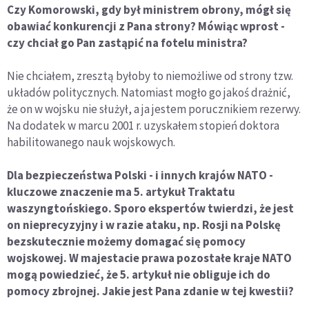
Czy Komorowski, gdy był ministrem obrony, mógł się
obawiać konkurencji z Pana strony? Mówiąc wprost -
czy chciał go Pan zastąpić na fotelu ministra?
Nie chciałem, zresztą byłoby to niemożliwe od strony tzw.
układów politycznych. Natomiast mogło go jakoś drażnić,
że on w wojsku nie służył, a ja jestem porucznikiem rezerwy.
Na dodatek w marcu 2001 r. uzyskałem stopień doktora
habilitowanego nauk wojskowych.
Dla bezpieczeństwa Polski - i innych krajów NATO -
kluczowe znaczenie ma 5. artykuł Traktatu
waszyngtońskiego. Sporo ekspertów twierdzi, że jest
on nieprecyzyjny i w razie ataku, np. Rosji na Polskę
bezskutecznie możemy domagać się pomocy
wojskowej. W majestacie prawa pozostałe kraje NATO
mogą powiedzieć, że 5. artykuł nie obliguje ich do
pomocy zbrojnej. Jakie jest Pana zdanie w tej kwestii?