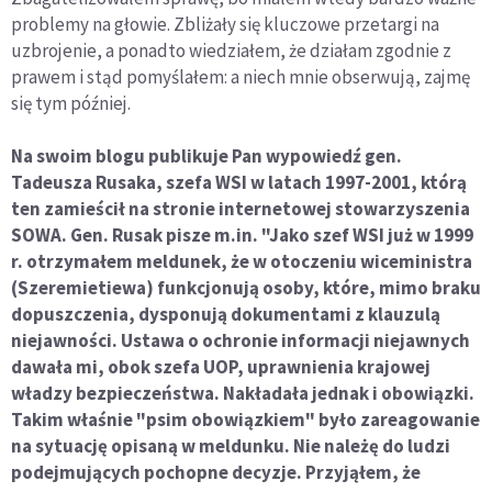
problemy na głowie. Zbliżały się kluczowe przetargi na
uzbrojenie, a ponadto wiedziałem, że działam zgodnie z
prawem i stąd pomyślałem: a niech mnie obserwują, zajmę
się tym później.
Na swoim blogu publikuje Pan wypowiedź gen.
Tadeusza Rusaka, szefa WSI w latach 1997-2001, którą
ten zamieścił na stronie internetowej stowarzyszenia
SOWA. Gen. Rusak pisze m.in. "Jako szef WSI już w 1999
r. otrzymałem meldunek, że w otoczeniu wiceministra
(Szeremietiewa) funkcjonują osoby, które, mimo braku
dopuszczenia, dysponują dokumentami z klauzulą
niejawności. Ustawa o ochronie informacji niejawnych
dawała mi, obok szefa UOP, uprawnienia krajowej
władzy bezpieczeństwa. Nakładała jednak i obowiązki.
Takim właśnie "psim obowiązkiem" było zareagowanie
na sytuację opisaną w meldunku. Nie należę do ludzi
podejmujących pochopne decyzje. Przyjąłem, że