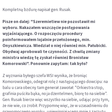
Kompletną bzdurę napisał gen. Rusak.
Pisze on dalej: "Szeremietiew nie pozostawił mi
wyboru. Nakazałem wszczęcie postępowania
wyjaśniającego. O rozpoczęciu procedury
poinformowałem lojalnie przełożonego, min.
Onyszkiewicza. Wiedział o niej również min. Pałubicki.
Obydwaj aprobowali te czynności. Z chwilą zmiany
ministra wiedzę tę zyskał również Bronisław
Komorowski". Ponownie zapytam: tak było?
Z wyznania byłego szefa WSI wynika, że broniąc
Komorowskiego, odegrał rolę z następującego dowcipu: na
balu u cara obecny tam generał zawołał: "Orkiestra stop,
grafinia puściła bąka, no ja dżentelmen, biorę to na siebie".
Gen. Rusak bierze więc wszystko na siebie, udając przy tym,
że nie wie, co zrobił. Przypomnę więc, że w uzasadnieniu do
prawomocnego wyroku, uniewinniającego mnie z zarzutu