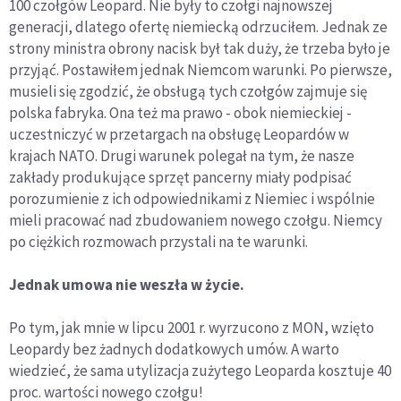
100 czołgów Leopard. Nie były to czołgi najnowszej
generacji, dlatego ofertę niemiecką odrzuciłem. Jednak ze
strony ministra obrony nacisk był tak duży, że trzeba było je
przyjąć. Postawiłem jednak Niemcom warunki. Po pierwsze,
musieli się zgodzić, że obsługą tych czołgów zajmuje się
polska fabryka. Ona też ma prawo - obok niemieckiej -
uczestniczyć w przetargach na obsługę Leopardów w
krajach NATO. Drugi warunek polegał na tym, że nasze
zakłady produkujące sprzęt pancerny miały podpisać
porozumienie z ich odpowiednikami z Niemiec i wspólnie
mieli pracować nad zbudowaniem nowego czołgu. Niemcy
po ciężkich rozmowach przystali na te warunki.
Jednak umowa nie weszła w życie.
Po tym, jak mnie w lipcu 2001 r. wyrzucono z MON, wzięto
Leopardy bez żadnych dodatkowych umów. A warto
wiedzieć, że sama utylizacja zużytego Leoparda kosztuje 40
proc. wartości nowego czołgu!