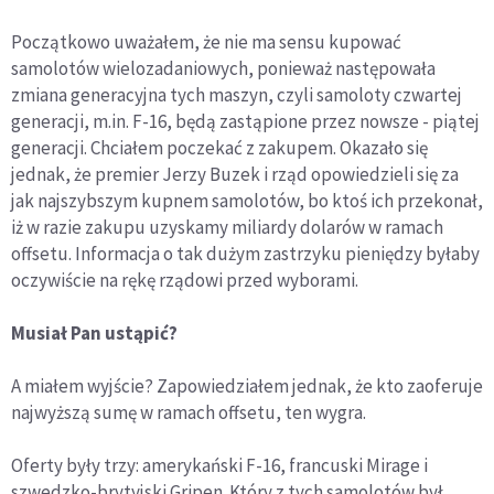
Początkowo uważałem, że nie ma sensu kupować
samolotów wielozadaniowych, ponieważ następowała
zmiana generacyjna tych maszyn, czyli samoloty czwartej
generacji, m.in. F-16, będą zastąpione przez nowsze - piątej
generacji. Chciałem poczekać z zakupem. Okazało się
jednak, że premier Jerzy Buzek i rząd opowiedzieli się za
jak najszybszym kupnem samolotów, bo ktoś ich przekonał,
iż w razie zakupu uzyskamy miliardy dolarów w ramach
offsetu. Informacja o tak dużym zastrzyku pieniędzy byłaby
oczywiście na rękę rządowi przed wyborami.
Musiał Pan ustąpić?
A miałem wyjście? Zapowiedziałem jednak, że kto zaoferuje
najwyższą sumę w ramach offsetu, ten wygra.
Oferty były trzy: amerykański F-16, francuski Mirage i
szwedzko-brytyjski Gripen. Który z tych samolotów był