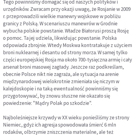
Tego powinniśmy domagać się od naszych polityków i
urzędników. Zwracam przy okazji uwagę, że Rosjanie w 2009
r. przeprowadzili wielkie manewry wojskowe w pobliżu
granicy z Polską. W scenariuszu manewrów w Grodnie
wybucha polskie powstanie. Władze Białorusi proszą Rosję
o pomoc. Ta jej udziela, likwidując powstanie. Polska
odpowiada zbrojnie. Wtedy Moskwa kontratakuje z użyciem
broni nuklearnej i desantu od strony morza. W samej tylko
części europejskiej Rosja ma około 700-tysięczna armię i cały
arsenał broni masowej zagłady. Jeszcze raz podkreślam,
obecnie Polsce nikt nie zagraża, ale sytuacja na arenie
międzynarodowej wielokrotnie zmieniała się niczym w
kalejdoskopie i na taką ewentualność powinniśmy się
przygotowywać, by znowu słuszne nie okazało się
powiedzenie: "Mądry Polak po szkodzie".
Najboleśniejsze krzywdy w XX wieku ponieśliśmy ze strony
Niemiec, gdyż ich agresja spowodowała śmierć 6 mln
rodaków, olbrzymie zniszczenia materialne, ale też