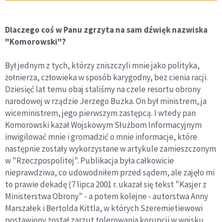
Dlaczego coś w Panu zgrzyta na sam dźwięk nazwiska
"Komorowski"?
Był jednym z tych, którzy zniszczyli mnie jako polityka,
żołnierza, człowieka w sposób karygodny, bez cienia racji.
Dziesięć lat temu obaj staliśmy na czele resortu obrony
narodowej w rządzie Jerzego Buzka. On był ministrem, ja
wiceministrem, jego pierwszym zastępcą. I wtedy pan
Komorowski kazał Wojskowym Służbom Informacyjnym
inwigilować mnie i gromadzić o mnie informacje, które
następnie zostały wykorzystane w artykule zamieszczonym
w "Rzeczpospolitej". Publikacja była całkowicie
nieprawdziwa, co udowodniłem przed sądem, ale zajęło mi
to prawie dekadę (7 lipca 2001 r. ukazał się tekst "Kasjer z
Ministerstwa Obrony" - a potem kolejne - autorstwa Anny
Marszałek i Bertolda Kittla, w których Szeremietiewowi
postawiony został zarzut tolerowania korupcji w wojsku.