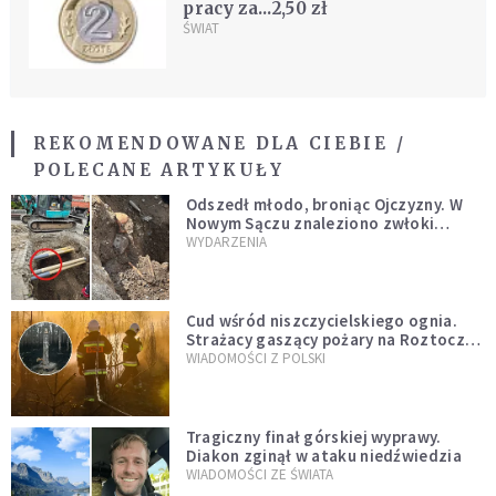
pracy za...2,50 zł
ŚWIAT
REKOMENDOWANE DLA CIEBIE /
POLECANE ARTYKUŁY
Odszedł młodo, broniąc Ojczyzny. W
Nowym Sączu znaleziono zwłoki
mężczyzny z czasów potopu
WYDARZENIA
szwedzkiego
Cud wśród niszczycielskiego ognia.
Strażacy gaszący pożary na Roztoczu
opublikowali niezwykłe zdjęcie
WIADOMOŚCI Z POLSKI
Tragiczny finał górskiej wyprawy.
Diakon zginął w ataku niedźwiedzia
WIADOMOŚCI ZE ŚWIATA