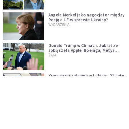
Angela Merkel jako negocjator między
Rosją a UE w sprawie Ukrainy?
WYDARZENIA
Donald Trump w Chinach. Zabrał ze
sobą szefa Apple, Boeinga, Mety i
Muska
ŚWIAT
Krwawa strzelanina w Lubinie. 21-letni
podejrzany wciąż na wolności
WIADOMOŚCI Z POLSKI
Donald Tusk zapowiada uznawanie
zagranicznych związków
jednopłciowych. "Państwo oblało ten
WYDARZENIA
test"