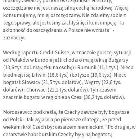
musimy zwiększy poziom oszczędności. Niestety,
oszczędzanie nie jest naszą silną cechą narodową. Więcej
konsumujemy, mniej oszczędzamy. Nie zdajemy sobie z
tego sprawy, ale jesteśmy zachłyśnięci konsumpcją. Ta
skłonność do oszczędzania w Polsce nie wzrasta" -
zaznaczył.
Według raportu Credit Suisse, w znacznie gorszej sytuacji
od Polaków w Europie jeśli chodzi o majątek są Bułgarzy
(13,6 tys. dol. majątku na osobę) i Rumunii (11,1 tys.). Nieco
biedniejsi są Litwini (18,6 tys.) i Łotysze (19,6 tys.). Nieco
bogatsi: Słowacy (21,5 tys. dolarów), Węgrzy (22,6 tys.
dolarów) i Chorwaci (21,1 tys. dolarów). Tymczasem
znacznie bogatsi w regionie są Czesi (36,2 tys. dolarów).
Mordasewicz podkreśla, że Czechy zawsze były bogatsze
od Polski. Jak wyjaśnia po pierwsze dlatego, że przed
wiekami król Czech był cesarzem niemieckim. "Po drugie, w
cesarstwie habsburskim Czechy były najbogatszą