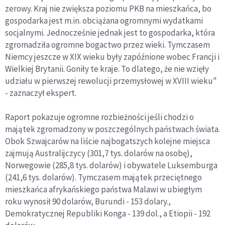
zerowy. Kraj nie zwiększa poziomu PKB na mieszkańca, bo
gospodarka jest m.in. obciążana ogromnymi wydatkami
socjalnymi. Jednocześnie jednak jest to gospodarka, która
zgromadziła ogromne bogactwo przez wieki. Tymczasem
Niemcy jeszcze w XIX wieku były zapóźnione wobec Francji i
Wielkiej Brytanii. Goniły te kraje. To dlatego, że nie wzięły
udziału w pierwszej rewolucji przemysłowej w XVIII wieku"
- zaznaczył ekspert.
Raport pokazuje ogromne rozbieżności jeśli chodzi o
majątek zgromadzony w poszczególnych państwach świata.
Obok Szwajcarów na liście najbogatszych kolejne miejsca
zajmują Australijczycy (301,7 tys. dolarów na osobę),
Norwegowie (285,8 tys. dolarów) i obywatele Luksemburga
(241,6 tys. dolarów). Tymczasem majątek przeciętnego
mieszkańca afrykańskiego państwa Malawi w ubiegłym
roku wynosił 90 dolarów, Burundi - 153 dolary.,
Demokratycznej Republiki Konga - 139 dol., a Etiopii - 192