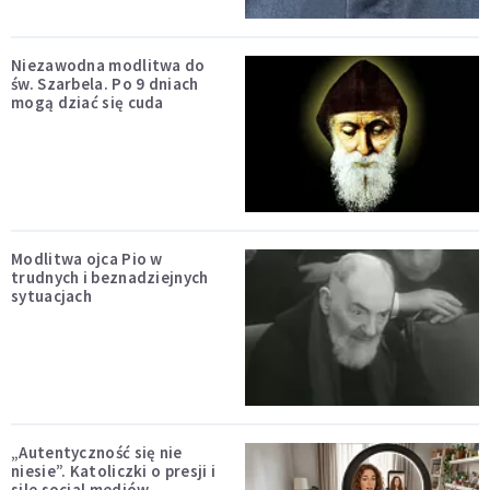
Niezawodna modlitwa do
św. Szarbela. Po 9 dniach
mogą dziać się cuda
Modlitwa ojca Pio w
trudnych i beznadziejnych
sytuacjach
„Autentyczność się nie
niesie”. Katoliczki o presji i
sile social mediów