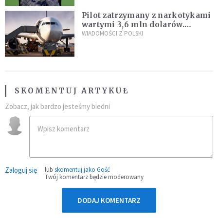
Pilot zatrzymany z narkotykami
wartymi 3,6 mln dolarów.
Śledczy podejrzewają, że latał
WIADOMOŚCI Z POLSKI
pod ich wpływem
SKOMENTUJ ARTYKUŁ
Zobacz, jak bardzo jesteśmy biedni
Zaloguj się
lub
skomentuj jako Gość
Twój komentarz będzie moderowany
DODAJ KOMENTARZ