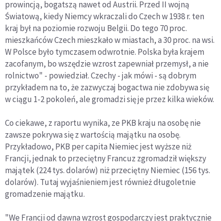
prowincją, bogatszą nawet od Austrii. Przed II wojną
Światową, kiedy Niemcy wkraczali do Czech w 1938 r. ten
kraj był na poziomie rozwoju Belgii. Do tego 70 proc.
mieszkańców Czech mieszkało w miastach, a 30 proc. na wsi.
W Polsce było tymczasem odwrotnie. Polska była krajem
zacofanym, bo wszędzie wzrost zapewniał przemysł, a nie
rolnictwo" - powiedział. Czechy - jak mówi - są dobrym
przykładem na to, że zazwyczaj bogactwa nie zdobywa się
w ciągu 1-2 pokoleń, ale gromadzi się je przez kilka wieków.
Co ciekawe, z raportu wynika, ze PKB kraju na osobę nie
zawsze pokrywa się z wartością majątku na osobę.
Przykładowo, PKB per capita Niemiec jest wyższe niż
Francji, jednak to przeciętny Francuz zgromadził większy
majątek (224 tys. dolarów) niż przeciętny Niemiec (156 tys.
dolarów). Tutaj wyjaśnieniem jest również długoletnie
gromadzenie majątku.
"We Francji od dawna wzrost gospodarczy jest praktycznie