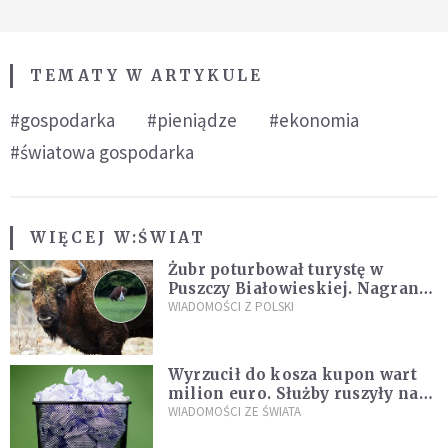
TEMATY W ARTYKULE
#gospodarka
#pieniądze
#ekonomia
#światowa gospodarka
WIĘCEJ W:
ŚWIAT
Żubr poturbował turystę w
Puszczy Białowieskiej. Nagranie
daje do myślenia
WIADOMOŚCI Z POLSKI
Wyrzucił do kosza kupon wart
milion euro. Służby ruszyły na
poszukiwania
WIADOMOŚCI ZE ŚWIATA