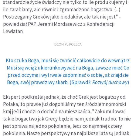
standardzie życie świadczy nie tylko to ile produkujemy i
ile zarabiamy, ale również zgromadzone bogactwo. (...)
Postrzegamy Greków jako biedaków, ale tak nie jest" -
powiedział PAP Jeremi Mordasewicz z Konfederacji
Lewiatan.
DEON.PL POLECA
Kto szuka Boga, musi się zwrócić całkowicie do wewnątrz.
Musi się wciąż ukierunkowywać na Boga, zawsze mieć Go
przed oczyma i wytrwale zapominać o sobie, aż znajdzie
Boga, swój prawdziwy skarb. (Sprawdź:
Rozwój duchowy
)
Ekspert podkreśla jednak, że choć Grek jest bogatszy od
Polaka, to prawie już dogoniliśmy ten śródziemnomorski
kraj jeśli chodzi o dochód na mieszkańca. "Zakumulować
takie bogactwo jak Grecy będzie nam jednak trudno. To nie
jest sprawa na jedno pokolenie, lecz co najmniej cztery
pokolenia. Nasze perspektywy na najbliższe lata są jednak