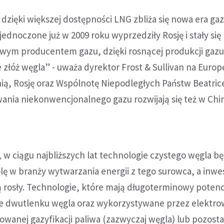
 dzięki większej dostępności LNG zbliża się nowa era ga
ednoczone już w 2009 roku wyprzedziły Rosję i stały się
wym producentem gazu, dzięki rosnącej produkcji gaz
 złóż węgla” - uważa dyrektor Frost & Sullivan na Europ
, Rosję oraz Wspólnotę Niepodległych Państw Beatric
ania niekonwencjonalnego gazu rozwijają się też w Chin
w ciągu najbliższych lat technologie czystego węgla b
ę w branży wytwarzania energii z tego surowca, a inwe
 rosły. Technologie, które mają długoterminowy potencj
e dwutlenku węgla oraz wykorzystywane przez elektro
owanej gazyfikacji paliwa (zazwyczaj węgla) lub pozosta