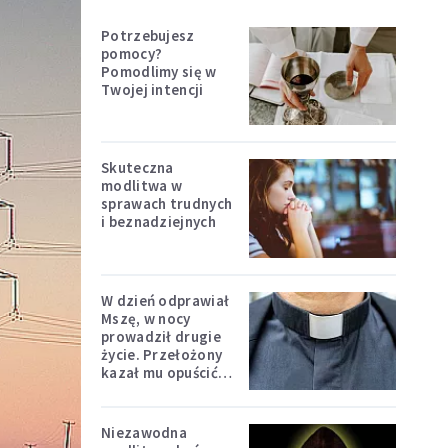
Potrzebujesz
pomocy?
Pomodlimy się w
Twojej intencji
Skuteczna
modlitwa w
sprawach trudnych
i beznadziejnych
W dzień odprawiał
Mszę, w nocy
prowadził drugie
życie. Przełożony
kazał mu opuścić
zakon
Niezawodna