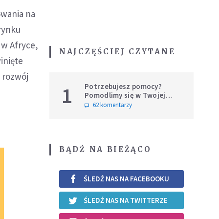
owania na
 rynku
 w Afryce,
NAJCZĘŚCIEJ CZYTANE
inięte
 rozwój
Potrzebujesz pomocy?
1
Pomodlimy się w Twojej
intencji
62 komentarzy
BĄDŹ NA BIEŻĄCO
ŚLEDŹ NAS NA FACEBOOKU
ŚLEDŹ NAS NA TWITTERZE