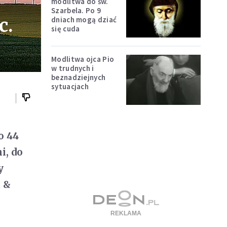
modlitwa do św.
Szarbela. Po 9
c.
dniach mogą dziać
się cuda
Modlitwa ojca Pio
w trudnych i
beznadziejnych
sytuacjach
o 44
i, do
y
t &