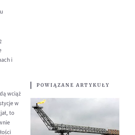
zu
u
ę
e
ach i
POWIĄZANE ARTYKUŁY
ędą wciąż
stycje w
ał, to
wnie
łości