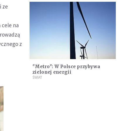
i ze
 cele na
oprowadzą
rycznego z
"Metro": W Polsce przybywa
zielonej energii
ŚWIAT