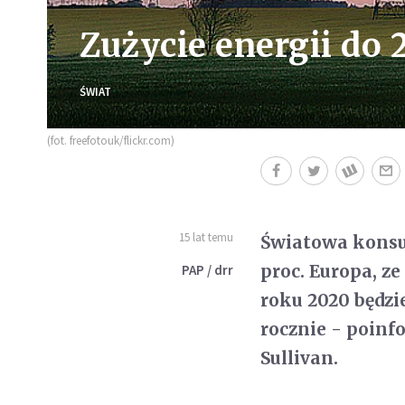
Zużycie energii do 
ŚWIAT
(fot. freefotouk/flickr.com)
15 lat temu
Światowa konsu
proc. Europa, ze
PAP / drr
roku 2020 będz
rocznie - poinf
Sullivan.