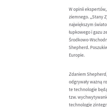
W opinii ekspertów,
ziemnego. „Stany Zj
największym świato
łupkowego i gazu ze
Środkowo-Wschodnią
Shepherd. Poszukiw
Europie.
Zdaniem Shepherd, 
odgrywały ważną rol
te technologie będą
tzw. wychwytywani
technologie zintegr