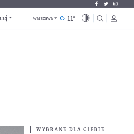
11
°
cej
Warszawa
WYBRANE DLA CIEBIE