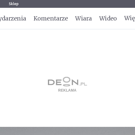
g
Sklep
Wię
darzenia
Komentarze
Wiara
Wideo