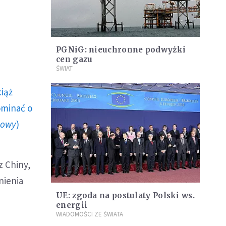
PGNiG: nieuchronne podwyżki
cen gazu
ŚWIAT
ciąż
ominać o
howy
)
z Chiny,
nienia
UE: zgoda na postulaty Polski ws.
energii
WIADOMOŚCI ZE ŚWIATA