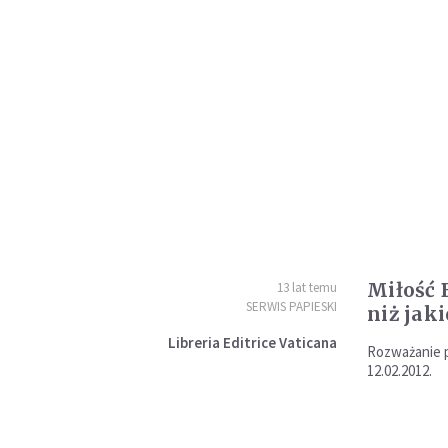
Miłość B
13 lat temu
SERWIS PAPIESKI
niż jak
Libreria Editrice Vaticana
Rozważanie p
12.02.2012.