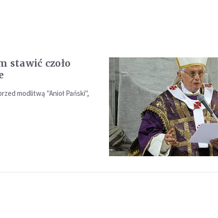
m stawić czoło
e
rzed modlitwą "Anioł Pański",