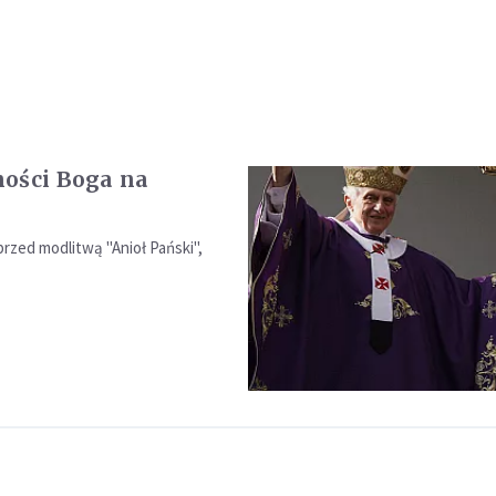
ości Boga na
rzed modlitwą "Anioł Pański",