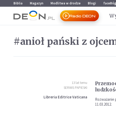
Przejdź do menu głównego
Przejdź do treści
Biblia
Magazyn
Modlitwa w drodze
Blogi
faceBó
Wy
Radio DEON
#anioł pański z ojce
Przemoc
13 lat temu
SERWIS PAPIESKI
ludzkoś
Libreria Editrice Vaticana
Rozważanie p
11.03.2012.