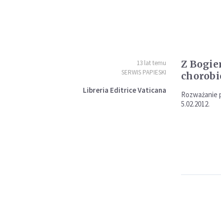
Z Bogie
13 lat temu
SERWIS PAPIESKI
chorobi
Libreria Editrice Vaticana
Rozważanie p
5.02.2012.