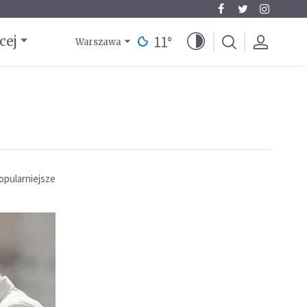
11
°
cej
Warszawa
opularniejsze