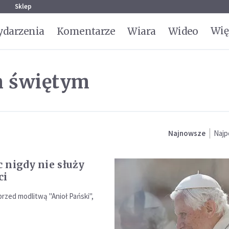
g
Sklep
Wię
darzenia
Komentarze
Wiara
Wideo
m świętym
Najnowsze
Najp
 nigdy nie służy
ci
rzed modlitwą "Anioł Pański",