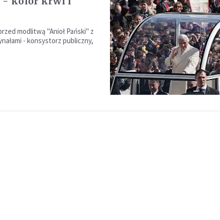
 - kolor krwi i
rzed modlitwą "Anioł Pański" z
nałami - konsystorz publiczny,