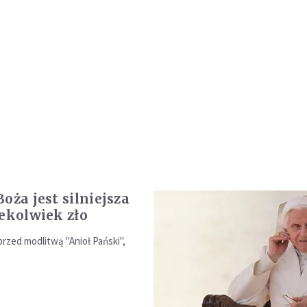
oża jest silniejsza
iekolwiek zło
rzed modlitwą "Anioł Pański",