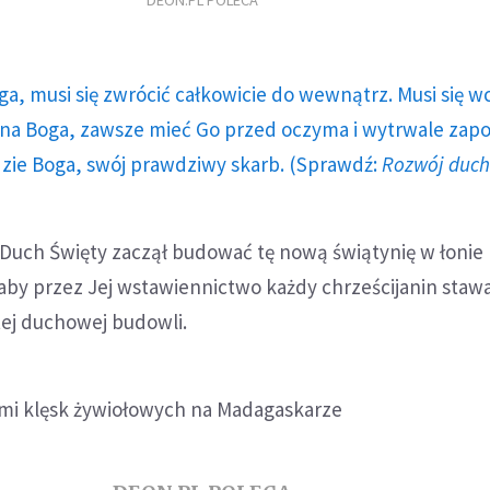
DEON.PL POLECA
ga, musi się zwrócić całkowicie do wewnątrz. Musi się w
a Boga, zawsze mieć Go przed oczyma i wytrwale zap
dzie Boga, swój prawdziwy skarb. (Sprawdź:
Rozwój duc
 Duch Święty zaczął budować tę nową świątynię w łonie 
aby przez Jej wstawiennictwo każdy chrześcijanin stawa
ej duchowej budowli.
rami klęsk żywiołowych na Madagaskarze