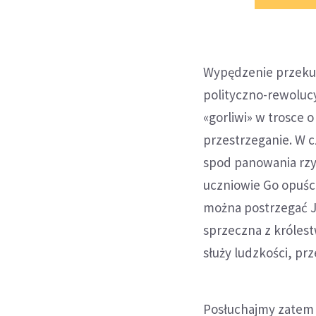
Wypędzenie przekup
polityczno-rewoluc
«gorliwi» w trosce 
przestrzeganie. W c
spod panowania rzym
uczniowie Go opuści
można postrzegać J
sprzeczna z króles
służy ludzkości, pr
Posłuchajmy zatem s