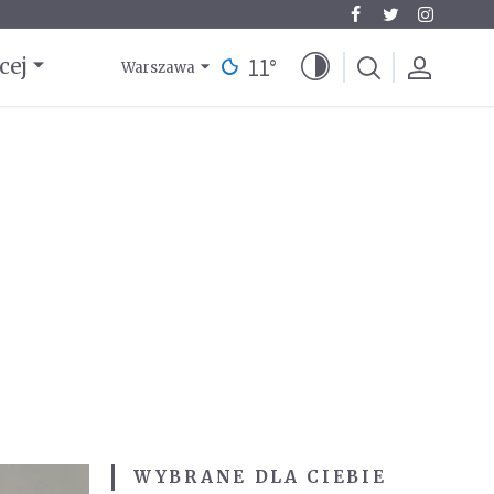
11
°
cej
Warszawa
WYBRANE DLA CIEBIE