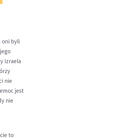
oni byli
 jego
y Izraela
órzy
i nie
zemoc jest
dy nie
cie to