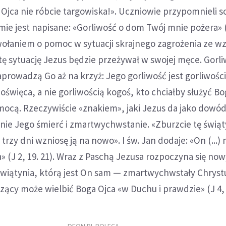
Ojca nie róbcie targowiska!». Uczniowie przypomnieli s
ie jest napisane: «Gorliwość o dom Twój mnie pożera» (
 wołaniem o pomoc w sytuacji skrajnego zagrożenia ze w
ę sytuację Jezus będzie przeżywał w swojej męce. Gorli
aprowadzą Go aż na krzyż: Jego gorliwość jest gorliwości
poświęca, a nie gorliwością kogoś, kto chciałby służyć B
mocą. Rzeczywiście «znakiem», jaki Jezus da jako dowód
nie Jego śmierć i zmartwychwstanie. «Zburzcie tę świą
trzy dni wzniosę ją na nowo». I św. Jan dodaje: «On (...)
» (J 2, 19. 21). Wraz z Paschą Jezusa rozpoczyna się now
 świątynia, którą jest On sam — zmartwychwstały Chrystu
ący może wielbić Boga Ojca «w Duchu i prawdzie» (J 4, 