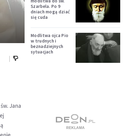
modlitwa do św.
Szarbela. Po 9
dniach mogą dziać
się cuda
Modlitwa ojca Pio
w trudnych i
beznadziejnych
sytuacjach
 św. Jana
ej
zą
żenie