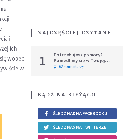
nie
kcji
e
NAJCZĘŚCIEJ CZYTANE
cia i
żej ich
Potrzebujesz pomocy?
1
 się wobec
Pomodlimy się w Twojej
intencji
62 komentarzy
zywiście w
BĄDŹ NA BIEŻĄCO
ŚLEDŹ NAS NA FACEBOOKU
ŚLEDŹ NAS NA TWITTERZE