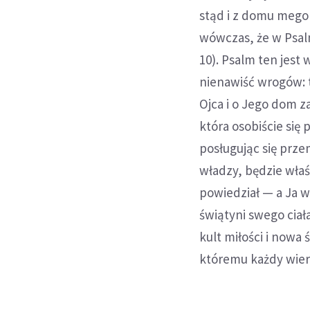
stąd i z domu mego 
wówczas, że w Psalm
10). Psalm ten jest
nienawiść wrogów: t
Ojca i o Jego dom z
która osobiście się 
posługując się prze
władzy, będzie właś
powiedział — a Ja w 
świątyni swego ciała
kult miłości i nowa
któremu każdy wierz