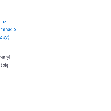
ciąż
ominać o
howy
)
Maryi
ł się