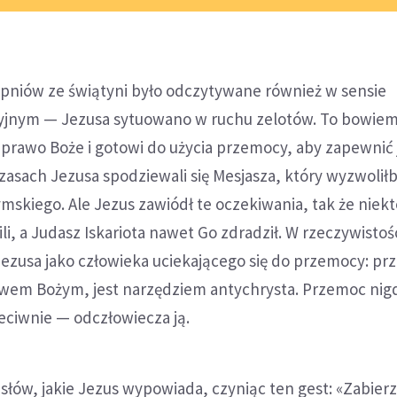
niów ze świątyni było odczytywane również w sensie
yjnym — Jezusa sytuowano w ruchu zelotów. To bowiem 
o prawo Boże i gotowi do użycia przemocy, aby zapewnić
zasach Jezusa spodziewali się Mesjasza, który wyzwoliłb
skiego. Ale Jezus zawiódł te oczekiwania, tak że niekt
li, a Judasz Iskariota nawet Go zdradził. W rzeczywistośc
ezusa jako człowieka uciekającego się do przemocy: pr
twem Bożym, jest narzędziem antychrysta. Przemoc nig
zeciwnie — odczłowiecza ją.
łów, jakie Jezus wypowiada, czyniąc ten gest: «Zabierz