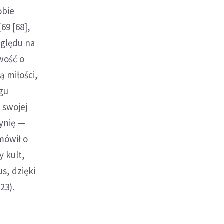
obie
69 [68],
zględu na
wość o
ą miłości,
ogu
 swojej
tynię —
 mówił o
y kult,
s, dzięki
23).