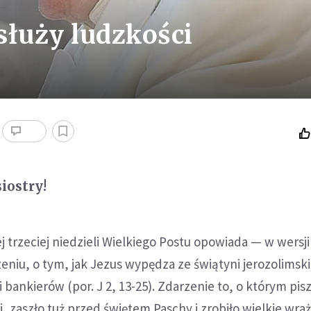
służy ludzkości
siostry!
j trzeciej niedzieli Wielkiego Postu opowiada — w wersji
iu, o tym, jak Jezus wypędza ze świątyni jerozolimski
 bankierów (por. J 2, 13-25). Zdarzenie to, o którym pis
, zaszło tuż przed świętem Paschy i zrobiło wielkie wra