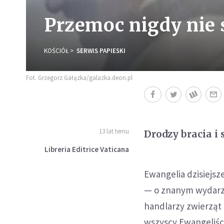
Przemoc nigdy nie 
KOŚCIÓŁ
SERWIS PAPIESKI
Fot. Grzegorz Gałązka/galazka.deon.pl
13 lat temu
Drodzy bracia i 
Libreria Editrice Vaticana
Ewangelia dzisiejsze
— o znanym wydarzen
handlarzy zwierząt i
wszyscy Ewangeliści