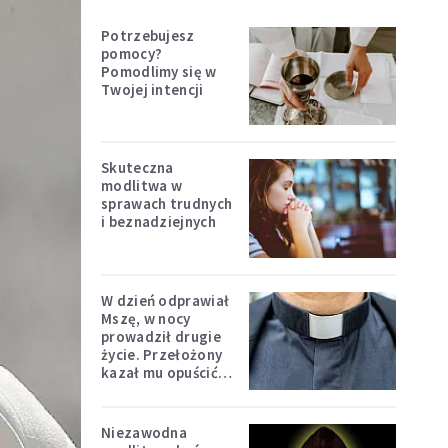
Potrzebujesz
pomocy?
Pomodlimy się w
Twojej intencji
Skuteczna
modlitwa w
sprawach trudnych
i beznadziejnych
W dzień odprawiał
Mszę, w nocy
prowadził drugie
życie. Przełożony
kazał mu opuścić
zakon
Niezawodna