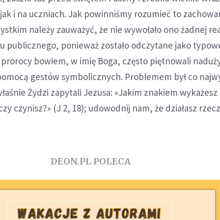
jak i na uczniach. Jak powinniśmy rozumieć to zachowa
stkim należy zauważyć, że nie wywołało ono żadnej rea
u publicznego, ponieważ zostało odczytane jako typow
: prorocy bowiem, w imię Boga, często piętnowali naduży
a pomocą gestów symbolicznych. Problemem był co najwy
właśnie Żydzi zapytali Jezusa: «Jakim znakiem wykażesz
czy czynisz?» (J 2, 18); udowodnij nam, że działasz rzec
DEON.PL POLECA