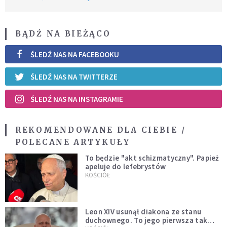
BĄDŹ NA BIEŻĄCO
ŚLEDŹ NAS NA FACEBOOKU
ŚLEDŹ NAS NA TWITTERZE
ŚLEDŹ NAS NA INSTAGRAMIE
REKOMENDOWANE DLA CIEBIE /
POLECANE ARTYKUŁY
To będzie "akt schizmatyczny". Papież
apeluje do lefebrystów
KOŚCIÓŁ
Leon XIV usunął diakona ze stanu
duchownego. To jego pierwsza tak