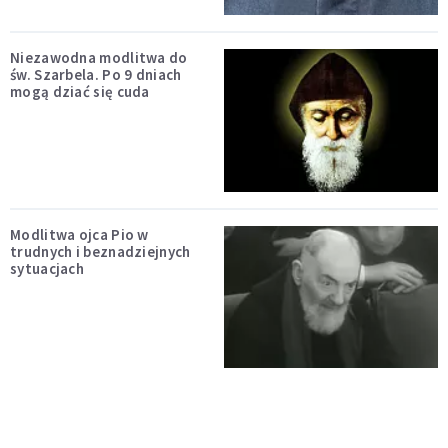
Niezawodna modlitwa do
św. Szarbela. Po 9 dniach
mogą dziać się cuda
Modlitwa ojca Pio w
trudnych i beznadziejnych
sytuacjach