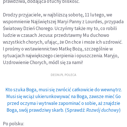
prawdziwa, dodająca otuchy bliskość.
Drodzy przyjaciele, w najbliższą sobotę, 11 lutego, we
wspomnienie Najświętszej Maryi Panny z Lourdes, przypada
Światowy Dzień Chorego. Uczyńmy także my to, co robili
ludzie w czasach Jezusa: przedstawmy Mu duchowo
wszystkich chorych, ufając, że On chce i może ich uzdrowić.
I prośmy o wstawiennictwo Matkę Bożą, szczególnie w
sytuacjach największego cierpienia i opuszczenia. Maryjo,
Uzdrowienie Chorych, módl się za nami!
DEON.PL POLECA
Kto szuka Boga, musi się zwrócić całkowicie do wewnątrz.
Musi się wciąż ukierunkowywać na Boga, zawsze mieć Go
przed oczyma i wytrwale zapominać o sobie, aż znajdzie
Boga, swój prawdziwy skarb. (Sprawdź:
Rozwój duchowy
)
Po polsku: