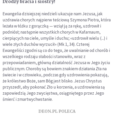
Drodzy bracia i siostry!
Ewangelia dzisiejszej niedzieli ukazuje nam Jezusa, jak
uzdrawia chorych: najpierw teściową Szymona Piotra, która
leżała w łóżku z gorączką — wziął ją za rękę, uzdrowił i
podniósł; następnie wszystkich chorych w Kafarnaum,
cierpiących na ciele, umyśle i duchu; «uzdrowił wielu (...) i
wiele złych duchów wyrzucił» (Mk 1, 34). Czterej
Ewangeliści zgodni są co do tego, że uwalnianie od chorób i
wszelkiego rodzaju słabości stanowiło, wraz z
przepowiadaniem, główną działalność Jezusa w Jego życiu
publicznym. Choroby są bowiem znakiem działania Zła na
świecie i w człowieku, podczas gdy uzdrowienia pokazują,
że królestwo Boże, sam Bóg jest blisko. Jezus Chrystus
przyszedł, aby pokonać Zło u korzenia, a uzdrowienia są
zapowiedzią Jego zwycięstwa, osiągniętego przez Jego
śmierć i zmartwychwstanie.
DEON.PL POLECA