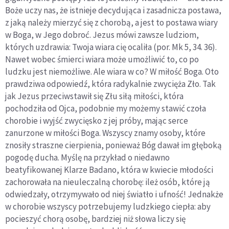
Boże uczy nas, że istnieje decydująca i zasadnicza postawa,
z jaką należy mierzyć się z chorobą, a jest to postawa wiary
w Boga, w Jego dobroć. Jezus mówi zawsze ludziom,
których uzdrawia: Twoja wiara cię ocaliła (por. Mk 5, 34. 36).
Nawet wobec śmierci wiara może umożliwić to, co po
ludzku jest niemożliwe. Ale wiara w co? W miłość Boga. Oto
prawdziwa odpowiedź, która radykalnie zwycięża Zło. Tak
jak Jezus przeciwstawił się Złu siłą miłości, która
pochodziła od Ojca, podobnie my możemy stawić czoła
chorobie i wyjść zwycięsko z jej próby, mając serce
zanurzone w miłości Boga. Wszyscy znamy osoby, które
znosiły straszne cierpienia, ponieważ Bóg dawał im głęboką
pogodę ducha. Myślę na przykład o niedawno
beatyfikowanej Klarze Badano, która w kwiecie młodości
zachorowała na nieuleczalną chorobę: ileż osób, które ją
odwiedzały, otrzymywało od niej światło i ufność! Jednakże
w chorobie wszyscy potrzebujemy ludzkiego ciepła: aby
pocieszyć chorą osobę, bardziej niż słowa liczy się