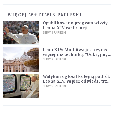
WIĘCEJ W:
SERWIS PAPIESKI
Opublikowano program wizyty
Leona XIV we Francji
SERWIS PAPIESKI
Leon XIV: Modlitwa jest czymś
więcej niż techniką. "Odkryjmy
ją na nowo"
SERWIS PAPIESKI
Watykan ogłosił kolejną podróż
Leona XIV. Papież odwiedzi trzy
kraje Ameryki Południowej
SERWIS PAPIESKI