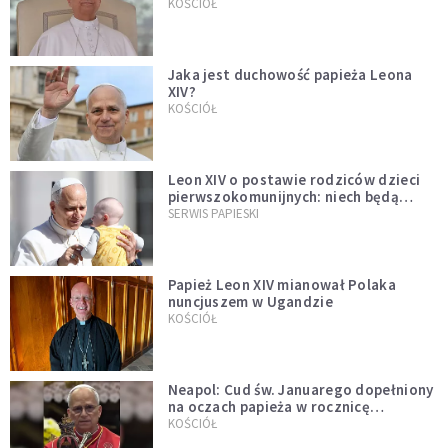
bezprecedensowa decyzja
KOŚCIÓŁ
Jaka jest duchowość papieża Leona
XIV?
KOŚCIÓŁ
Leon XIV o postawie rodziców dzieci
pierwszokomunijnych: niech będą
przykładem
SERWIS PAPIESKI
Papież Leon XIV mianował Polaka
nuncjuszem w Ugandzie
KOŚCIÓŁ
Neapol: Cud św. Januarego dopełniony
na oczach papieża w rocznicę
pontyfikatu!
KOŚCIÓŁ