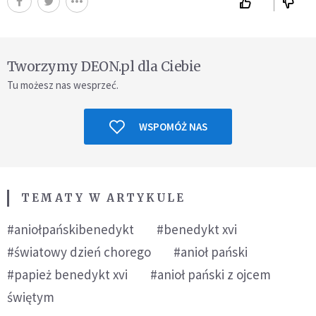
Tworzymy DEON.pl dla Ciebie
Tu możesz nas wesprzeć.
WSPOMÓŻ NAS
TEMATY W ARTYKULE
#aniołpańskibenedykt
#benedykt xvi
#światowy dzień chorego
#anioł pański
#papież benedykt xvi
#anioł pański z ojcem
świętym