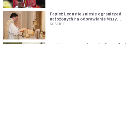
Papież Leon nie zniesie ograniczeń
nałożonych na odprawianie Mszy
trydenckiej. „Traditionis custodes”
KOŚCIÓŁ
zostaje w mocy
Papież Leon XIV w butach Nike. Zdjęcie
z filmu Watykanu stało się viralem
WYDARZENIA