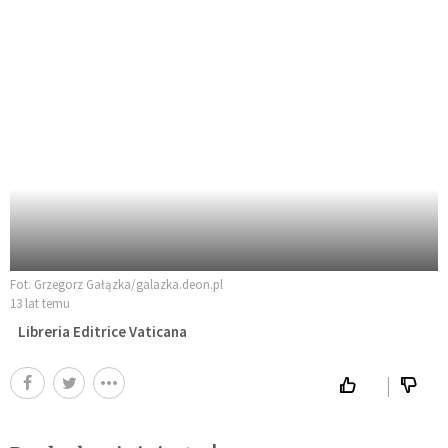
Fot. Grzegorz Gałązka/galazka.deon.pl
13 lat temu
Libreria Editrice Vaticana