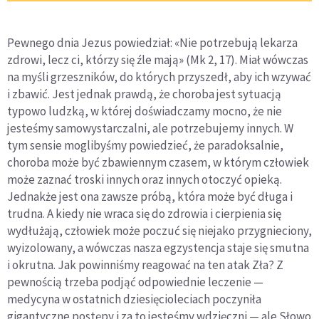
Pewnego dnia Jezus powiedział: «Nie potrzebują lekarza
zdrowi, lecz ci, którzy się źle mają» (Mk 2, 17). Miał wówczas
na myśli grzeszników, do których przyszedł, aby ich wzywać
i zbawić. Jest jednak prawdą, że choroba jest sytuacją
typowo ludzką, w której doświadczamy mocno, że nie
jesteśmy samowystarczalni, ale potrzebujemy innych. W
tym sensie moglibyśmy powiedzieć, że paradoksalnie,
choroba może być zbawiennym czasem, w którym człowiek
może zaznać troski innych oraz innych otoczyć opieką.
Jednakże jest ona zawsze próbą, która może być długa i
trudna. A kiedy nie wraca się do zdrowia i cierpienia się
wydłużają, człowiek może poczuć się niejako przygnieciony,
wyizolowany, a wówczas nasza egzystencja staje się smutna
i okrutna. Jak powinniśmy reagować na ten atak Zła? Z
pewnością trzeba podjąć odpowiednie leczenie —
medycyna w ostatnich dziesięcioleciach poczyniła
gigantyczne postępy i za to jesteśmy wdzięczni — ale Słowo