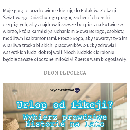
Moje gorące pozdrowienie kieruję do Polaków. Z okazji
Światowego Dnia Chorego pragnę zachęcić chorych i
cierpiących, aby znajdowali zawsze bezpieczną kotwicę w
wierze, która karmi się słuchaniem Słowa Bożego, osobistą
modlitwą i sakramentami. Proszę Boga, aby towarzyszyła im
wrażliwa troska bliskich, pracowników służby zdrowia i
wszystkich ludzi dobrej woli. Niech ludzkie cierpienie
będzie zawsze otoczone miłością! Z serca wam błogosławię.
DEON.PL POLECA