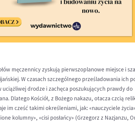
ołów męczennicy zyskują pierwszoplanowe miejsce i s
ijańskiej. W czasach szczególnego prześladowania ich 
 uciążliwej drodze i zachęca poszukujących prawdy do
ana. Dlatego Kościół, z Bożego nakazu, otacza czcią reli
e im cześć takimi określeniami, jak: «nauczyciele życia»
one kolumny», «cisi posłańcy» (Grzegorz z Nazjanzu, Ora