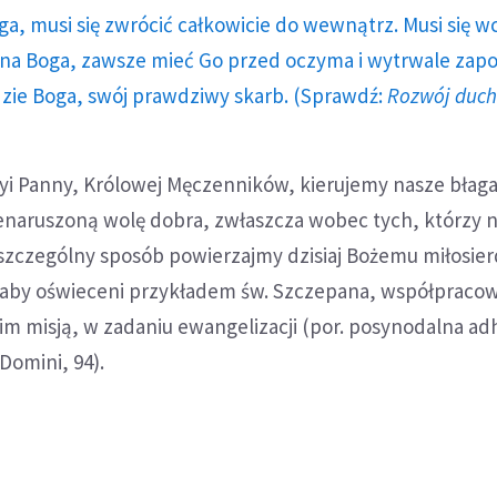
ga, musi się zwrócić całkowicie do wewnątrz. Musi się w
a Boga, zawsze mieć Go przed oczyma i wytrwale zap
dzie Boga, swój prawdziwy skarb. (Sprawdź:
Rozwój duc
ryi Panny, Królowej Męczenników, kierujemy nasze błaga
enaruszoną wolę dobra, zwłaszcza wobec tych, którzy n
szczególny sposób powierzajmy dzisiaj Bożemu miłosier
 aby oświeceni przykładem św. Szczepana, współpracow
im misją, w zadaniu ewangelizacji (por. posynodalna ad
Domini, 94).