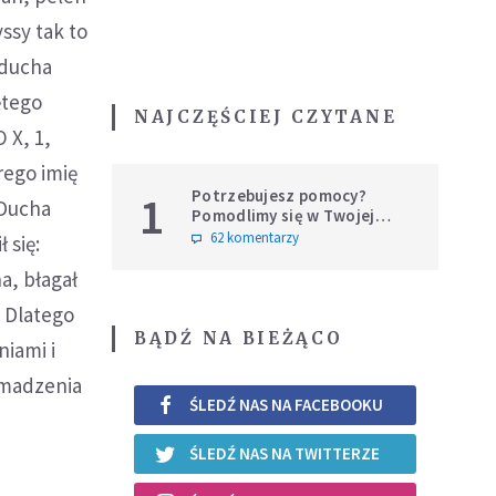
yssy tak to
 ducha
ętego
NAJCZĘŚCIEJ CZYTANE
 X, 1,
rego imię
Potrzebujesz pomocy?
1
 Ducha
Pomodlimy się w Twojej
intencji
62 komentarzy
 się:
a, błagał
. Dlatego
BĄDŹ NA BIEŻĄCO
niami i
romadzenia
ŚLEDŹ NAS NA FACEBOOKU
ŚLEDŹ NAS NA TWITTERZE