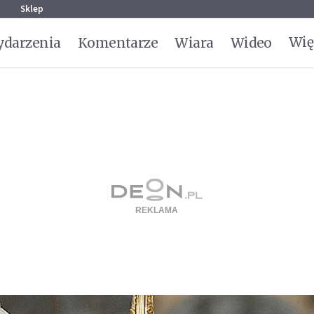
g
Sklep
Wię
darzenia
Komentarze
Wiara
Wideo