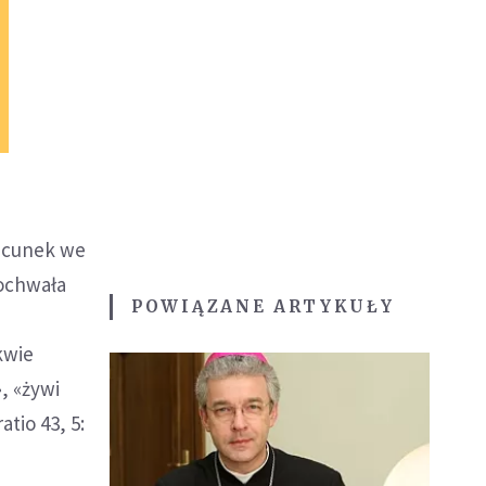
zacunek we
pochwała
POWIĄZANE ARTYKUŁY
kwie
, «żywi
tio 43, 5: