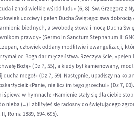
ł cuda i znaki wielkie wśród ludu» (6, 8). Św. Grzegorz z N
człowiek uczciwy i pełen Ducha Świętego: swą dobrocią
karmienia biednych, a swobodą słowa i mocą Ducha Świ
iwnikom prawdy» (Sermo in Sanctum Stephanum II: GNO
zczepan, człowiek oddany modlitwie i ewangelizacji, któ
trzymał od Boga dar męczeństwa. Rzeczywiście, «pełen
ł chwałę Bożą» (Dz 7, 55), a kiedy był kamienowany, modlił
ij ducha mego!» (Dz 7, 59). Następnie, upadłszy na kolan
skarżycieli: «Panie, nie licz im tego grzechu!» (Dz 7, 60)
i śpiewa w hymnach: «Kamienie stały się dla ciebie stop
o nieba (...) i zbliżyłeś się radosny do świętującego zg
II, Roma 1889, 694. 695).