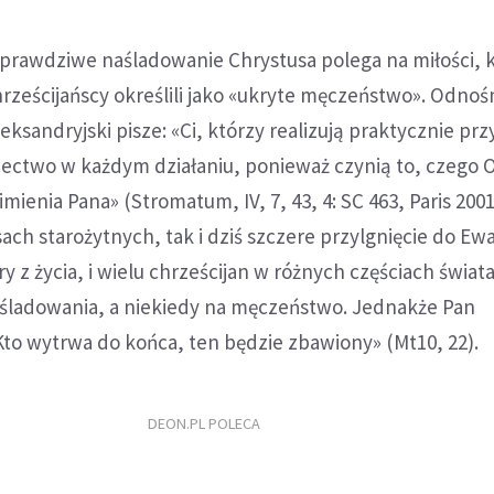
 prawdziwe naśladowanie Chrystusa polega na miłości, 
hrześcijańscy określili jako «ukryte męczeństwo». Odnoś
eksandryjski pisze: «Ci, którzy realizują praktycznie pr
ectwo w każdym działaniu, ponieważ czynią to, czego O
mienia Pana» (Stromatum, IV, 7, 43, 4: SC 463, Paris 2001
ach starożytnych, tak i dziś szczere przylgnięcie do Ewa
 z życia, i wielu chrześcijan w różnych częściach świata
śladowania, a niekiedy na męczeństwo. Jednakże Pan
to wytrwa do końca, ten będzie zbawiony» (Mt10, 22).
DEON.PL POLECA