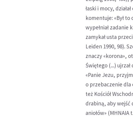
łaski i mocy, działa
komentuje: «Był to 
wypełniał zadanie 
zamykał usta przec
Leiden 1990, 98). S
znaczy «korona», o
Świętego (...) ujrza
«Panie Jezu, przyjm
o przebaczenie dla o
też Kościół Wschodn
drabiną, aby wejść d
aniołów» (MHNAIA t. 