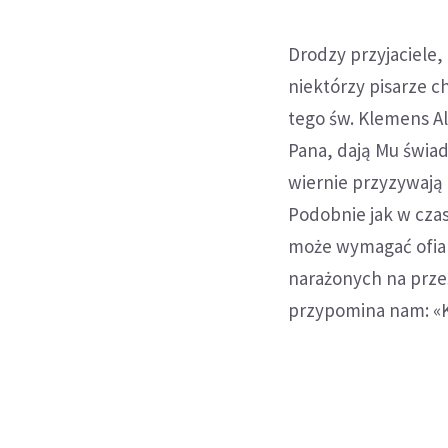
Drodzy przyjaciele,
niektórzy pisarze c
tego św. Klemens Al
Pana, dają Mu świad
wiernie przyzywają i
Podobnie jak w czas
może wymagać ofiary
narażonych na prze
przypomina nam: «K