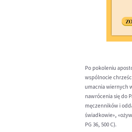
Po pokoleniu apost
wspólnocie chrześc
umacnia wiernych w
nawrócenia się do P
męczenników i oddaj
świadkowie», «ożywi
PG 36, 500 C).