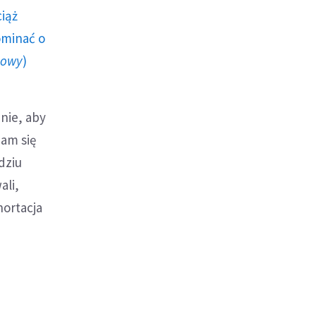
ciąż
ominać o
howy
)
nie, aby
am się
dziu
ali,
hortacja