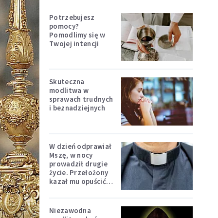
Potrzebujesz
pomocy?
Pomodlimy się w
Twojej intencji
Skuteczna
modlitwa w
sprawach trudnych
i beznadziejnych
W dzień odprawiał
Mszę, w nocy
prowadził drugie
życie. Przełożony
kazał mu opuścić
zakon
Niezawodna