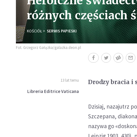
Heroiczne świadect
różnych częściach 
KOŚCIÓŁ
SERWIS PAPIESKI
Fot. Grzegorz Gałązka/galazka.deon.pl
13 lat temu
Drodzy bracia i 
Libreria Editrice Vaticana
Dzisiaj, nazajutrz 
Szczepana, diakona 
nazywa go «doskonał
Leipzig 1903, 430),