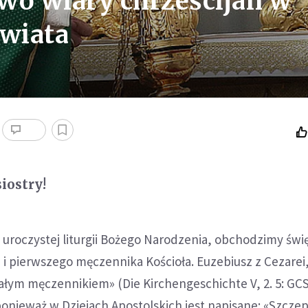
wo wiary chrześcijan w
świata
siostry!
po uroczystej liturgii Bożego Narodzenia, obchodzimy świ
i pierwszego męczennika Kościoła. Euzebiusz z Cezarei,
ym męczennikiem» (Die Kirchengeschichte V, 2. 5: GCS I
 ponieważ w Dziejach Apostolskich jest napisane: «Szcze