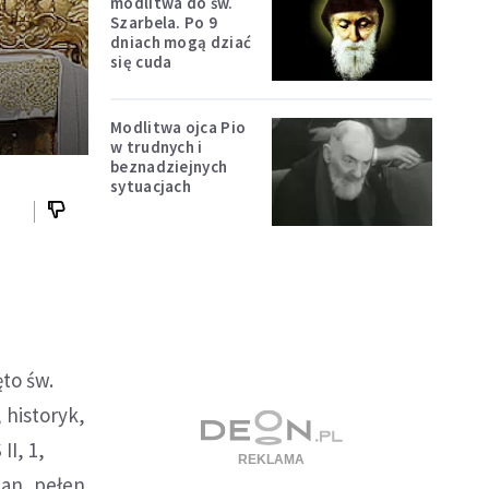
modlitwa do św.
Szarbela. Po 9
dniach mogą dziać
się cuda
Modlitwa ojca Pio
w trudnych i
beznadziejnych
sytuacjach
ęto św.
 historyk,
I, 1,
pan, pełen