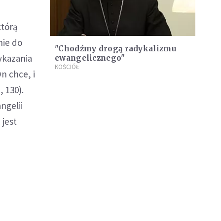
którą
nie do
"Chodźmy drogą radykalizmu
zykazania
ewangelicznego"
KOŚCIÓŁ
n chce, i
, 130).
ngelii
 jest