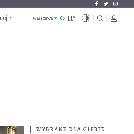
11
°
cej
Warszawa
WYBRANE DLA CIEBIE