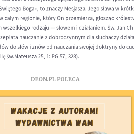
więtego Boga», to znaczy Mesjasza. Jego sława w krótk
 w całym regionie, który On przemierza, głosząc królest
h wszelkiego rodzaju — słowem i działaniem. Św. Jan C
rzeplata nauczanie z dobroczynnym dla słuchaczy dział
ów do słów i znów od nauczania swojej doktryny do c
ię św.Mateusza 25, 1: PG 57, 328).
DEON.PL POLECA