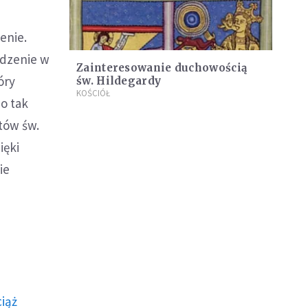
enie.
odzenie w
Zainteresowanie duchowością
óry
św. Hildegardy
KOŚCIÓŁ
do tak
stów św.
ięki
ie
ciąż