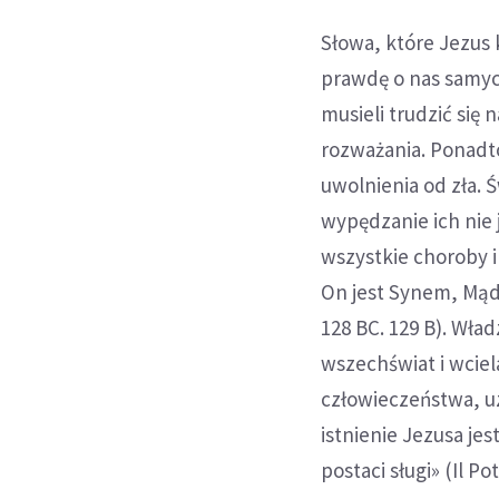
Słowa, które Jezus 
prawdę o nas samych
musieli trudzić się
rozważania. Ponadt
uwolnienia od zła. 
wypędzanie ich nie 
wszystkie choroby i 
On jest Synem, Mądr
128 BC. 129 B). Wład
wszechświat i wciel
człowieczeństwa, uz
istnienie Jezusa jes
postaci sługi» (Il Po