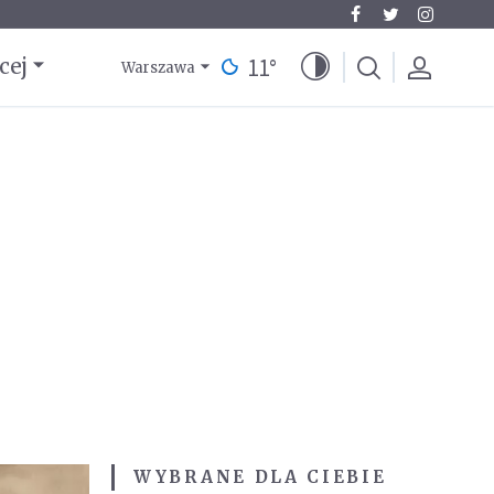
11
°
cej
Warszawa
WYBRANE DLA CIEBIE