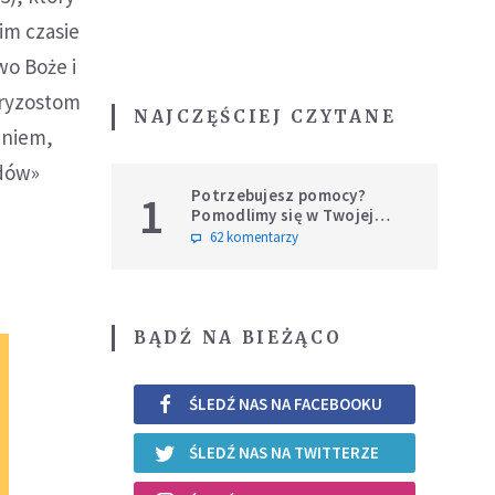
im czasie
wo Boże i
hryzostom
NAJCZĘŚCIEJ CZYTANE
aniem,
udów»
Potrzebujesz pomocy?
1
Pomodlimy się w Twojej
intencji
62 komentarzy
BĄDŹ NA BIEŻĄCO
ŚLEDŹ NAS NA FACEBOOKU
ŚLEDŹ NAS NA TWITTERZE