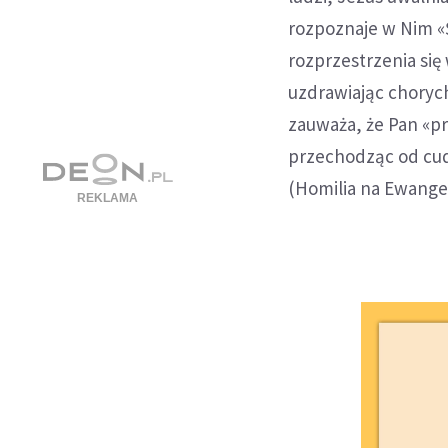
rozpoznaje w Nim «Ś
rozprzestrzenia się
uzdrawiając choryc
zauważa, że Pan «p
przechodząc od cud
(Homilia na Ewangel