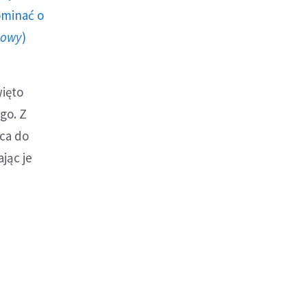
ominać o
howy
)
więto
go. Z
rca do
jąc je