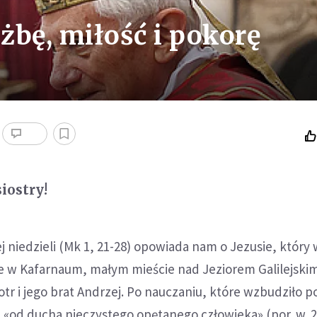
żbę, miłość i pokorę
siostry!
ej niedzieli (Mk 1, 21-28) opowiada nam o Jezusie, który
 w Kafarnaum, małym mieście nad Jeziorem Galilejski
otr i jego brat Andrzej. Po nauczaniu, które wzbudziło 
a «od ducha nieczystego opętanego człowieka» (por. w. 2