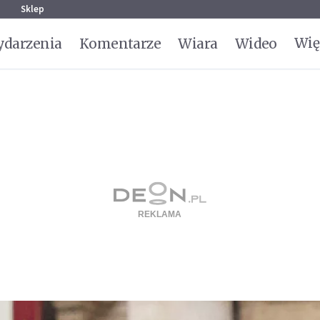
g
Sklep
Wię
darzenia
Komentarze
Wiara
Wideo