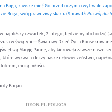
a Boga, zawsze mieć Go przed oczyma i wytrwale zap
dzie Boga, swój prawdziwy skarb. (Sprawdź:
Rozwój duc
 w najbliższy czwartek, 2 lutego, będziemy obchodzić ś
ezusa w świątyni — Światowy Dzień Życia Konsekrowane
jświętszą Maryję Pannę, aby kierowała zawsze nasze se
, które wyzwala i leczy nasze człowieczeństwo, napełnia
 dobrem, mocą miłości.
ardy Burjan
DEON.PL POLECA