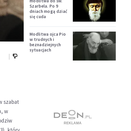
modlitwa do św.
Szarbela. Po 9
dniach mogą dziać
się cuda
Modlitwa ojca Pio
w trudnych i
beznadziejnych
sytuacjach
 w szabat
m, w
podziw
3), który