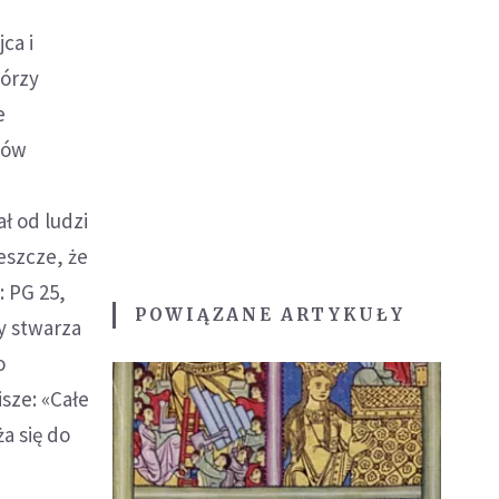
ca i
tórzy
e
ków
ł od ludzi
jeszcze, że
: PG 25,
POWIĄZANE ARTYKUŁY
ry stwarza
o
sze: «Całe
ża się do