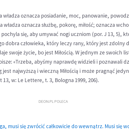
ka władza oznacza posiadanie, moc, panowanie, powodz
 władza oznacza służbę, pokorę, miłość; oznacza wch
 pochyla się, aby umywać nogi uczniom (por. J 13, 5), kt
 dobra człowieka, który leczy rany, który jest zdolny 
 daje swoje życie, bo jest Miłością. W jednym ze swoich li
pisze: «Trzeba, abyśmy naprawdę widzieli i poznawali dz
g jest najwyższą i wieczną Miłością i może pragnąć jedyn
 13, w: Le Lettere, t. 3, Bologna 1999, 206).
DEON.PL POLECA
ga, musi się zwrócić całkowicie do wewnątrz. Musi się w