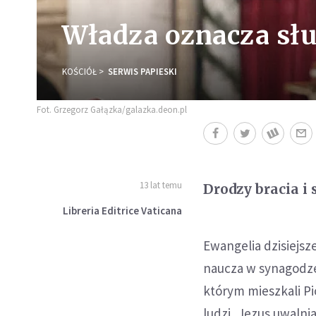
Władza oznacza słu
KOŚCIÓŁ
SERWIS PAPIESKI
Fot. Grzegorz Gałązka/galazka.deon.pl
13 lat temu
Drodzy bracia i 
Libreria Editrice Vaticana
Ewangelia dzisiejsz
naucza w synagodze
którym mieszkali Pi
ludzi, Jezus uwalni