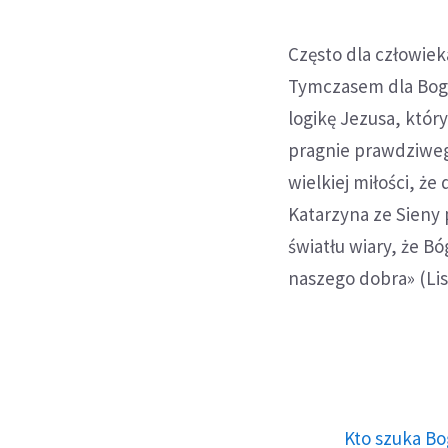
Często dla człowie
Tymczasem dla Boga
logikę Jezusa, który
pragnie prawdziwego
wielkiej miłości, że
Katarzyna ze Sieny 
światłu wiary, że Bó
naszego dobra» (List
Kto szuka Bo