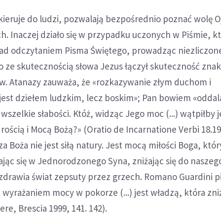
kieruje do ludzi, pozwalają bezpośrednio poznać wolę Oj
. Inaczej działo się w przypadku uczonych w Piśmie, k
 nad odczytaniem Pisma Świętego, prowadząc niezliczon
o ze skutecznością słowa Jezus łączył skuteczność zna
Św. Atanazy zauważa, że «rozkazywanie złym duchom i
jest dziełem ludzkim, lecz boskim»; Pan bowiem «oddala
wszelkie słabości. Któż, widząc Jego moc (...) wątpiłby 
ością i Mocą Bożą?» (Oratio de Incarnatione Verbi 18.19
za Boża nie jest siłą natury. Jest mocą miłości Boga, któ
ając się w Jednorodzonego Syna, zniżając się do naszeg
drawia świat zepsuty przez grzech. Romano Guardini pi
t wyrażaniem mocy w pokorze (...) jest władzą, która zni
tere, Brescia 1999, 141. 142).