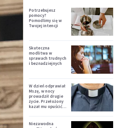
Potrzebujesz
pomocy?
Pomodlimy się w
Twojej intencji
Skuteczna
modlitwa w
sprawach trudnych
i beznadziejnych
W dzień odprawiał
Mszę, w nocy
prowadził drugie
życie. Przełożony
kazał mu opuścić
zakon
Niezawodna