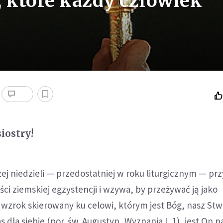
, które każdy człowiek
siostry!
zej niedzieli — przedostatniej w roku liturgicznym — p
ci ziemskiej egzystencji i wzywa, by przeżywać ją jako
wzrok skierowany ku celowi, którym jest Bóg, nasz Stw
 dla siebie (por. św. Augustyn, Wyznania I, 1), jest On 