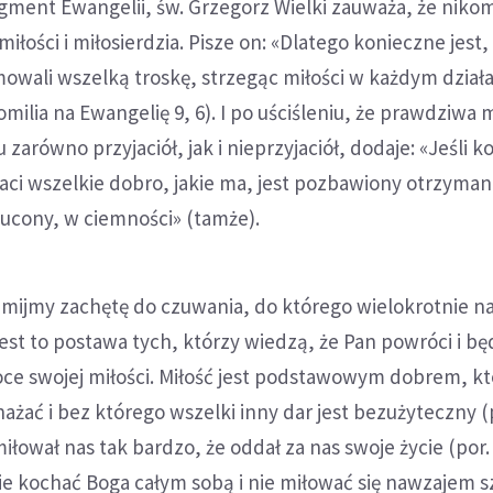
gment Ewangelii, św. Grzegorz Wielki zauważa, że niko
łości i miłosierdzia. Pisze on: «Dlatego konieczne jest,
owali wszelką troskę, strzegąc miłości w każdym działa
ilia na Ewangelię 9, 6). I po uściśleniu, że prawdziwa 
zarówno przyjaciół, jak i nieprzyjaciół, dodaje: «Jeśli 
traci wszelkie dobro, jakie ma, jest pozbawiony otrzyma
zucony, w ciemności» (tamże).
jmijmy zachętę do czuwania, do którego wielokrotnie n
est to postawa tych, którzy wiedzą, że Pan powróci i będ
ce swojej miłości. Miłość jest podstawowym dobrem, kt
żać i bez którego wszelki inny dar jest bezużyteczny (p
miłował nas tak bardzo, że oddał za nas swoje życie (por. 
ie kochać Boga całym sobą i nie miłować się nawzajem 