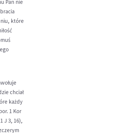
mu Pan nie
 bracia
niu, które
miłość
komuś
nego
awołuje
zie chciał
óre każdy
or. 1 Kor
1 J 3, 16),
szczerym