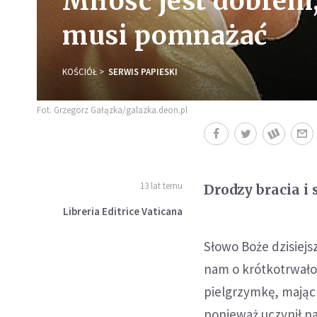
Miłość jest dobrem
musi pomnażać
KOŚCIÓŁ
SERWIS PAPIESKI
Fot. Grzegorz Gałązka/galazka.deon.pl
13 lat temu
Drodzy bracia i 
Libreria Editrice Vaticana
Słowo Boże dzisiejs
nam o krótkotrwałoś
pielgrzymkę, mając 
ponieważ uczynił nas