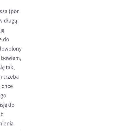
za (por.
w długą
ją
e do
zadowolony
a bowiem,
ię tak,
ym trzeba
s chce
ego
sję do
eż
nienia.