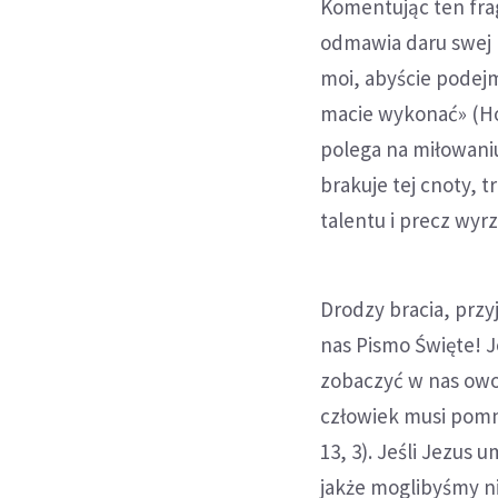
Komentując ten fra
odmawia daru swej mi
moi, abyście podejm
macie wykonać» (Hom
polega na miłowaniu 
brakuje tej cnoty, 
talentu i precz wyr
Drodzy bracia, przy
nas Pismo Święte! J
zobaczyć w nas owo
człowiek musi pomna
13, 3). Jeśli Jezus u
jakże moglibyśmy n