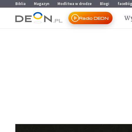
Przejdź do menu głównego
Przejdź do treści
Biblia
Magazyn
Modlitwa w drodze
Blogi
faceBó
Wy
Radio DEON