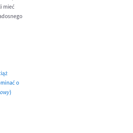
i mieć
 radosnego
ciąż
ominać o
howy
)