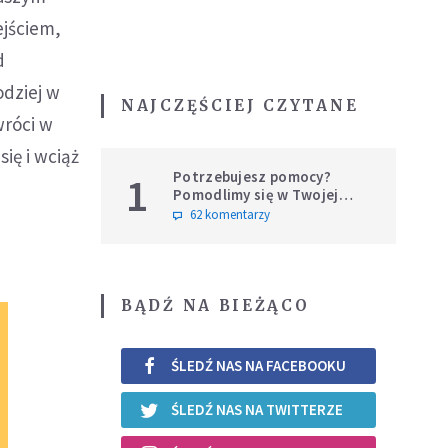
jściem,
d
odziej w
NAJCZĘŚCIEJ CZYTANE
wróci w
ię i wciąż
Potrzebujesz pomocy?
1
Pomodlimy się w Twojej
intencji
62 komentarzy
BĄDŹ NA BIEŻĄCO
ŚLEDŹ NAS NA FACEBOOKU
ŚLEDŹ NAS NA TWITTERZE