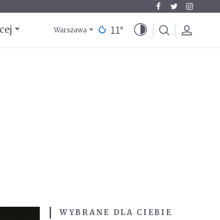
11
°
cej
Warszawa
WYBRANE DLA CIEBIE