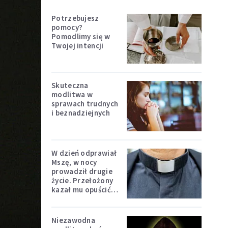
Potrzebujesz
pomocy?
Pomodlimy się w
Twojej intencji
Skuteczna
modlitwa w
sprawach trudnych
i beznadziejnych
W dzień odprawiał
Mszę, w nocy
prowadził drugie
życie. Przełożony
kazał mu opuścić
zakon
Niezawodna