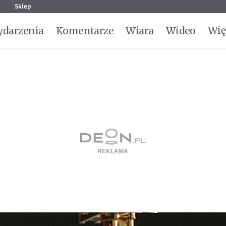
g
Sklep
Wię
darzenia
Komentarze
Wiara
Wideo