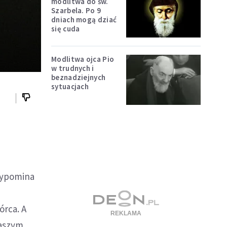
modlitwa do św.
Szarbela. Po 9
dniach mogą dziać
się cuda
Modlitwa ojca Pio
w trudnych i
beznadziejnych
sytuacjach
rzypomina
órca. A
naszym