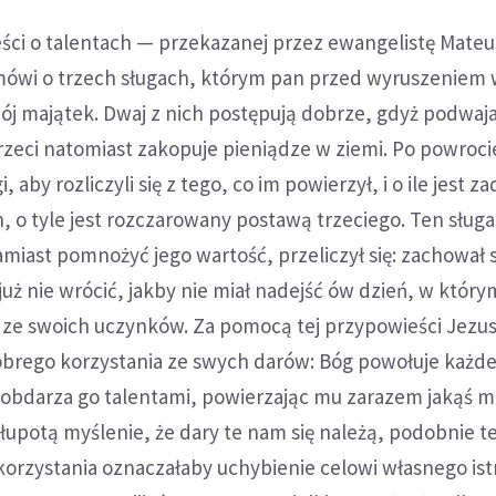
ści o talentach — przekazanej przez ewangelistę Mateus
 mówi o trzech sługach, którym pan przed wyruszeniem 
ój majątek. Dwaj z nich postępują dobrze, gdyż podwaja
zeci natomiast zakopuje pieniądze w ziemi. Po powroci
, aby rozliczyli się z tego, co im powierzył, i o ile jest 
, o tyle jest rozczarowany postawą trzeciego. Ten sług
amiast pomnożyć jego wartość, przeliczył się: zachował s
 już nie wrócić, jakby nie miał nadejść ów dzień, w któr
 ze swoich uczynków. Za pomocą tej przypowieści Jezu
brego korzystania ze swych darów: Bóg powołuje każd
i obdarza go talentami, powierzając mu zarazem jakąś mi
głupotą myślenie, że dary te nam się należą, podobnie t
korzystania oznaczałaby uchybienie celowi własnego ist