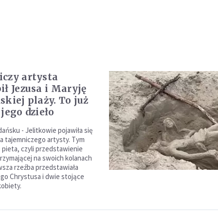
czy artysta
ił Jezusa i Maryję
kiej plaży. To już
 jego dzieło
ańsku - Jelitkowie pojawiła się
ba tajemniczego artysty. Tym
 pieta, czyli przedstawienie
trzymającej na swoich kolanach
wsza rzeźba przedstawiała
o Chrystusa i dwie stojące
kobiety.