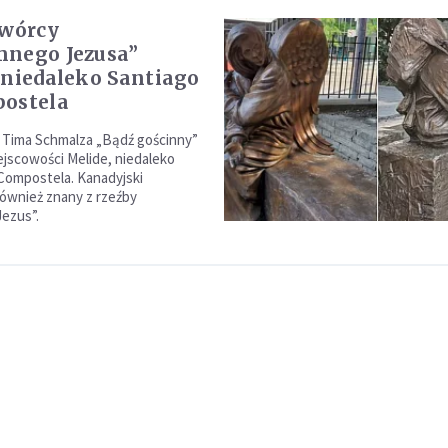
twórcy
nego Jezusa”
 niedaleko Santiago
ostela
 Tima Schmalza „Bądź gościnny”
ejscowości Melide, niedaleko
Compostela. Kanadyjski
również znany z rzeźby
ezus”.