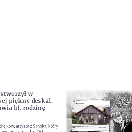
 stworzył w
j piękny deskal.
awia bł. rodzinę
drejkow, artysta z Sanoka, który
 tworzenia projektu "Cichy