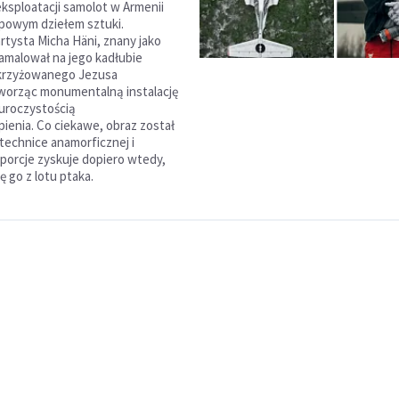
ksploatacji samolot w Armenii
typowym dziełem sztuki.
artysta Micha Häni, znany jako
namalował na jego kadłubie
krzyżowanego Jezusa
worząc monumentalną instalację
uroczystością
enia. Co ciekawe, obraz został
echnice anamorficznej i
porcje zyskuje dopiero wtedy,
ę go z lotu ptaka.