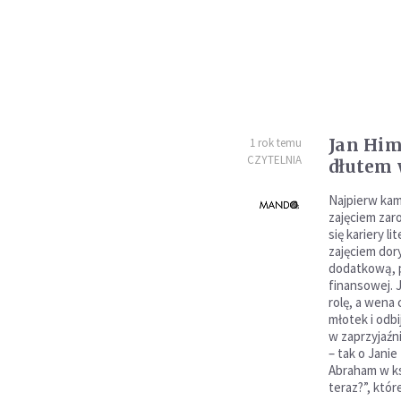
Jan Him
1 rok temu
CZYTELNIA
dłutem 
Najpierw kam
zajęciem zar
się kariery li
zajęciem dor
dodatkową, 
finansowej. 
rolę, a wena 
młotek i odbi
w zaprzyjaźn
– tak o Jani
Abraham w ksi
teraz?”, któr