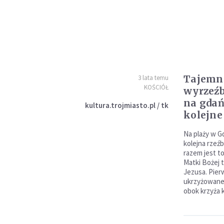
Tajemni
3 lata temu
KOŚCIÓŁ
wyrzeźb
na gdańs
kultura.trojmiasto.pl / tk
kolejne
Na plaży w Gd
kolejna rzeź
razem jest to
Matki Bożej 
Jezusa. Pier
ukrzyżowaneg
obok krzyża 