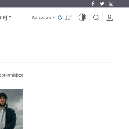
11
°
cej
Warszawa
opularniejsze