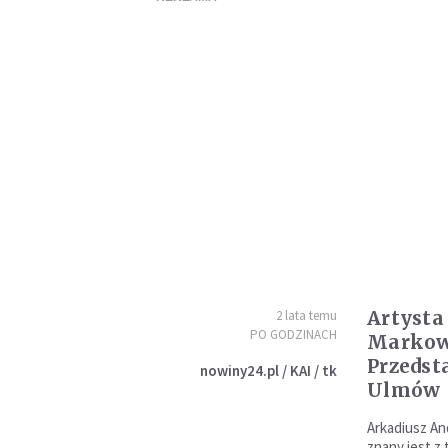
Artysta
2 lata temu
PO GODZINACH
Markowe
Przedst
nowiny24.pl / KAI / tk
Ulmów
Arkadiusz An
znany jest z