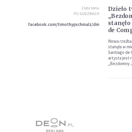
Dzieło 
2 lata temu
PO GODZINACH
„Bezdom
stanęło
facebook.com/timothypschmalz/dm
de Comp
Nowa rzeźba
stanęła w mi
Santiago de 
artysta jest 
„Bezdomny J