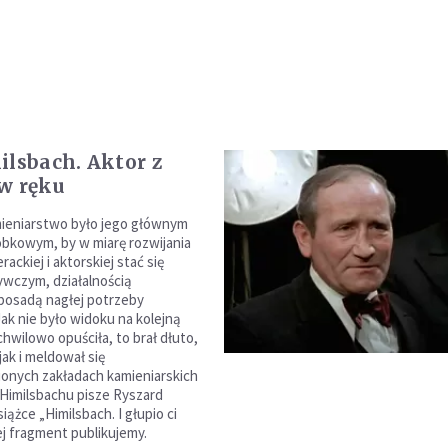
ilsbach. Aktor z
w ręku
ieniarstwo było jego głównym
obkowym, by w miarę rozwijania
terackiej i aktorskiej stać się
ywczym, działalnością
posadą nagłej potrzeby
Jak nie było widoku na kolejną
chwilowo opuściła, to brał dłuto,
jak i meldował się
ionych zakładach kamieniarskich
e Himilsbachu pisze Ryszard
ążce „Himilsbach. I głupio ci
ej fragment publikujemy.