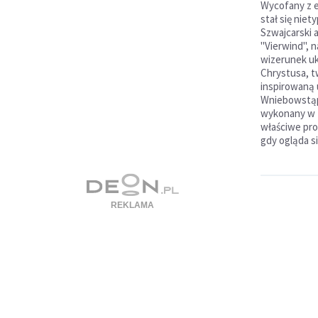
Wycofany z e
stał się nie
Szwajcarski 
"Vierwind", 
wizerunek u
Chrystusa, t
inspirowaną 
Wniebowstąpi
wykonany w t
właściwe pro
gdy ogląda si