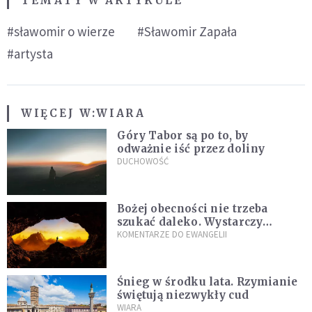
TEMATY W ARTYKULE
#sławomir o wierze
#Sławomir Zapała
#artysta
WIĘCEJ W:
WIARA
Góry Tabor są po to, by
odważnie iść przez doliny
DUCHOWOŚĆ
Bożej obecności nie trzeba
szukać daleko. Wystarczy
nauczyć się słuchać
KOMENTARZE DO EWANGELII
Śnieg w środku lata. Rzymianie
świętują niezwykły cud
WIARA