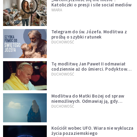
Katoliczki o presji i sile social mediów
WIARA
Telegram do św. Józefa. Modlitwa z
prośbą o szybki ratunek
DUCHOWOŚĆ
Tę modlitwę Jan Paweł II odmawiał
codziennie aż do śmierci. Podyktował
mu ją ojciec
DUCHOWOŚĆ
Modlitwa do Matki Bożej od spraw
niemożliwych. Odmawiaj ją, gdy
wszystko idzie źle
DUCHOWOŚĆ
Kościół wobec UFO. Wiara nie wyklucza
życia pozaziemskiego