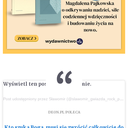
Wyświetl ten post na Instagramie.
Post udostępniony przez Sławomir (@slawomir_gwiazda_rock_polo)
DEON.PL POLECA
Kto szuka Boga, musi się zwrócić całkowicie do