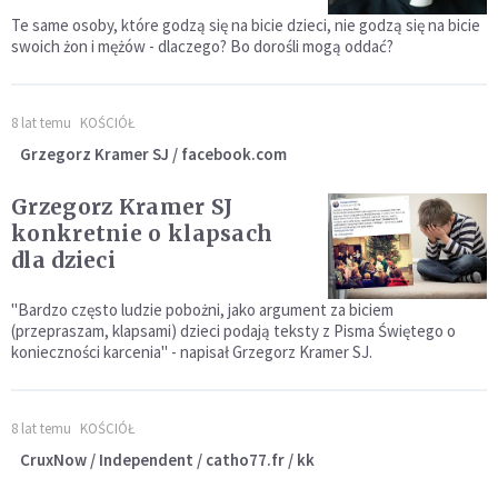
Te same osoby, które godzą się na bicie dzieci, nie godzą się na bicie
swoich żon i mężów - dlaczego? Bo dorośli mogą oddać?
8 lat temu
KOŚCIÓŁ
Grzegorz Kramer SJ / facebook.com
Grzegorz Kramer SJ
konkretnie o klapsach
dla dzieci
"Bardzo często ludzie pobożni, jako argument za biciem
(przepraszam, klapsami) dzieci podają teksty z Pisma Świętego o
konieczności karcenia" - napisał Grzegorz Kramer SJ.
8 lat temu
KOŚCIÓŁ
CruxNow / Independent / catho77.fr / kk