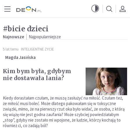
Przejdź do menu głównego
Przejdź do treści
#bicie dzieci
Najnowsze
Najpopularniejsze
5 lat temu
INTELIGENTNE ŻYCIE
Magda Jasińska
Kim bym była, gdybym
nie dostawała lania?
Kiedy dorastałam czułam, że muszę zasłużyć na miłość. Czułam też,
że miłość musi boleć. Może dlatego pakowałam się w toksyczne
związki, mimo, że na pierwszy rzut oka było widać, że osoba, z którą
się wiążę nie jest godna zaufania? Może szybciej powiedziałabym
„stop”, gdyby nie zostało mi wpojone, że ludzie, którzy kochają to
również ci, co zadają ból?