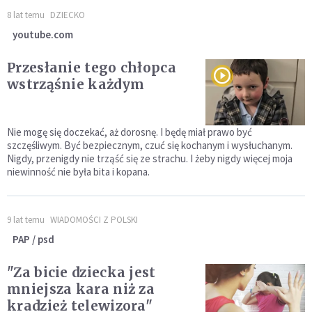
8 lat temu
DZIECKO
youtube.com
Przesłanie tego chłopca
wstrząśnie każdym
Nie mogę się doczekać, aż dorosnę. I będę miał prawo być
szczęśliwym. Być bezpiecznym, czuć się kochanym i wysłuchanym.
Nigdy, przenigdy nie trząść się ze strachu. I żeby nigdy więcej moja
niewinność nie była bita i kopana.
9 lat temu
WIADOMOŚCI Z POLSKI
PAP / psd
"Za bicie dziecka jest
mniejsza kara niż za
kradzież telewizora"