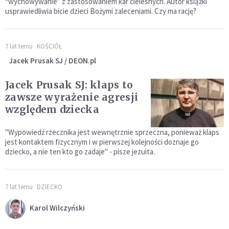
“wychowywanie” z zastosowaniem kar cielesnych. Autor książki
usprawiedliwia bicie dzieci Bożymi zaleceniami. Czy ma rację?
7 lat temu
KOŚCIÓŁ
Jacek Prusak SJ / DEON.pl
Jacek Prusak SJ: klaps to
zawsze wyrażenie agresji
względem dziecka
"Wypowiedź rzecznika jest wewnętrznie sprzeczna, ponieważ klaps
jest kontaktem fizycznym i w pierwszej kolejności doznaje go
dziecko, a nie ten kto go zadaje" - pisze jezuita.
7 lat temu
DZIECKO
Karol Wilczyński