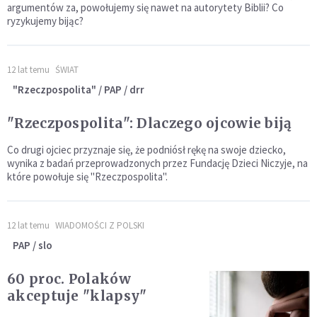
argumentów za, powołujemy się nawet na autorytety Biblii? Co
ryzykujemy bijąc?
12 lat temu
ŚWIAT
"Rzeczpospolita" / PAP / drr
"Rzeczpospolita": Dlaczego ojcowie biją
Co drugi ojciec przyznaje się, że podniósł rękę na swoje dziecko,
wynika z badań przeprowadzonych przez Fundację Dzieci Niczyje, na
które powołuje się "Rzeczpospolita".
12 lat temu
WIADOMOŚCI Z POLSKI
PAP / slo
60 proc. Polaków
akceptuje "klapsy"