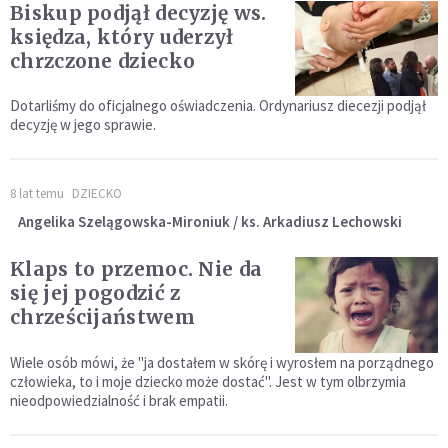
Biskup podjął decyzję ws.
księdza, który uderzył
chrzczone dziecko
Dotarliśmy do oficjalnego oświadczenia. Ordynariusz diecezji podjął
decyzję w jego sprawie.
8 lat temu
DZIECKO
Angelika Szelągowska-Mironiuk / ks. Arkadiusz Lechowski
Klaps to przemoc. Nie da
się jej pogodzić z
chrześcijaństwem
Wiele osób mówi, że "ja dostałem w skórę i wyrosłem na porządnego
człowieka, to i moje dziecko może dostać". Jest w tym olbrzymia
nieodpowiedzialność i brak empatii.