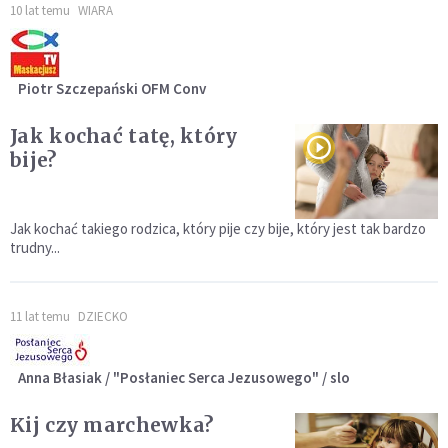
10 lat temu
WIARA
Piotr Szczepański OFM Conv
Jak kochać tatę, który
bije?
Jak kochać takiego rodzica, który pije czy bije, który jest tak bardzo
trudny...
11 lat temu
DZIECKO
Anna Błasiak / "Posłaniec Serca Jezusowego" / slo
Kij czy marchewka?