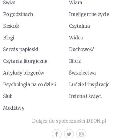
Świat
Wiara
Po godzinach
Inteligentne życie
Kościół
Czytelnia
Blogi
Wideo
Serwis papieski
Duchowość
Czytania liturgiczne
Biblia
Artykuły blogerów
Świadectwa
Psychologia na co dzień
Ludzie i inspiracje
Ślub
Imiona i święci
Modlitwy
Dołącz do społeczności DEON.pl