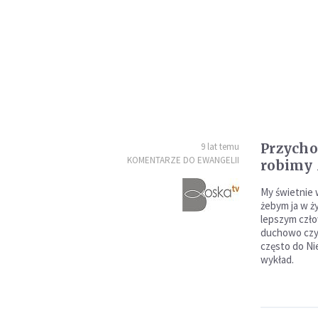
Przycho
9 lat temu
KOMENTARZE DO EWANGELII
robimy
My świetnie 
żebym ja w ży
lepszym czło
duchowo czy 
często do Ni
wykład.