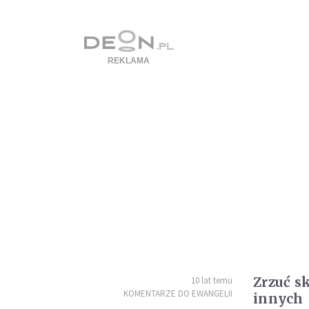
Zrzuć s
10 lat temu
KOMENTARZE DO EWANGELII
innych