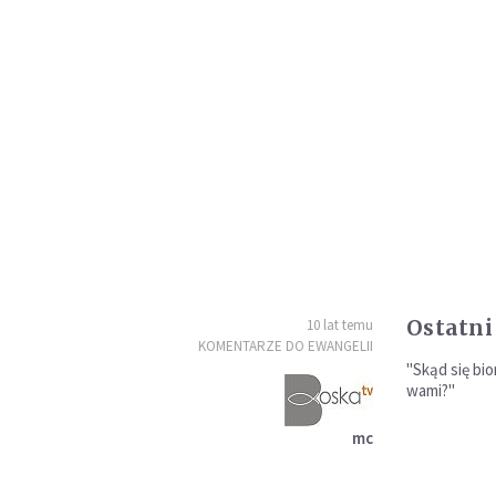
Ostatni
10 lat temu
KOMENTARZE DO EWANGELII
"Skąd się bio
wami?"
mc