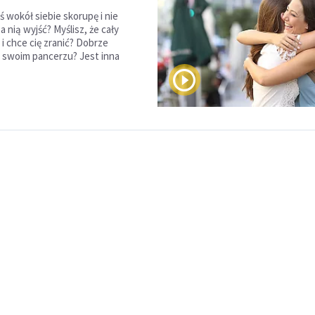
wokół siebie skorupę i nie
a nią wyjść? Myślisz, że cały
y i chce cię zranić? Dobrze
w swoim pancerzu? Jest inna