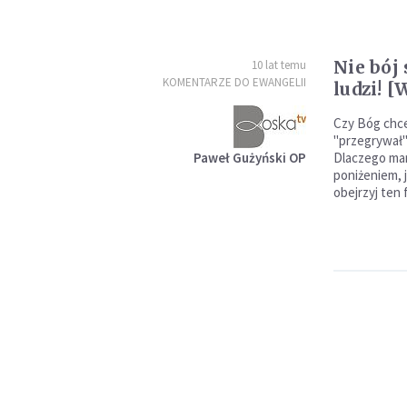
Nie bój 
10 lat temu
KOMENTARZE DO EWANGELII
ludzi! 
Czy Bóg chce,
"przegrywał"
Paweł Gużyński OP
Dlaczego mam
poniżeniem, j
obejrzyj ten f