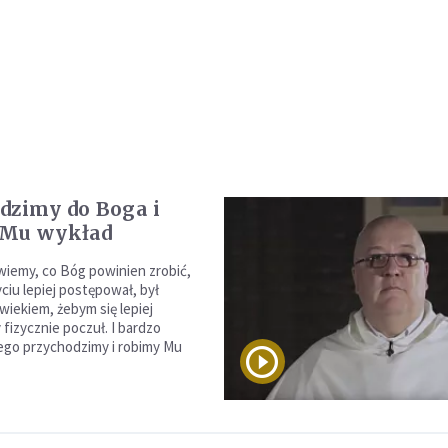
dzimy do Boga i
 Mu wykład
wiemy, co Bóg powinien zrobić,
ciu lepiej postępował, był
wiekiem, żebym się lepiej
fizycznie poczuł. I bardzo
ego przychodzimy i robimy Mu