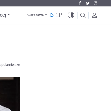
11
°
cej
Warszawa
opularniejsze