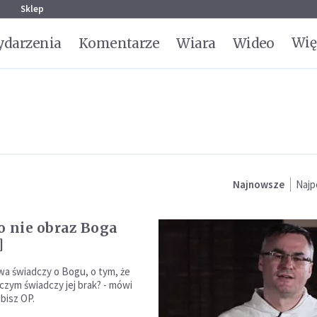
g
Sklep
Wię
darzenia
Komentarze
Wiara
Wideo
Najnowsze
Najp
to nie obraz Boga
]
twa świadczy o Bogu, o tym, że
 czym świadczy jej brak? - mówi
bisz OP.