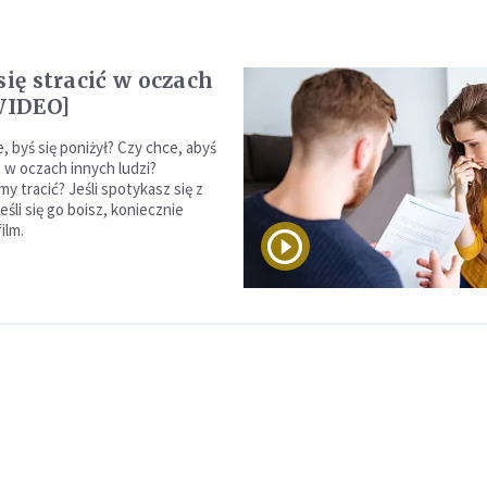
się stracić w oczach
[WIDEO]
 byś się poniżył? Czy chce, abyś
 w oczach innych ludzi?
y tracić? Jeśli spotykasz się z
eśli się go boisz, koniecznie
ilm.