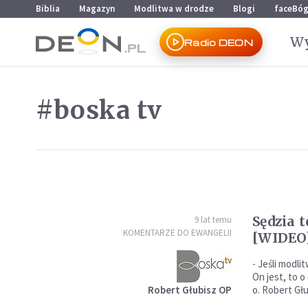
Przejdź do menu głównego
Przejdź do treści
Biblia
Magazyn
Modlitwa w drodze
Blogi
faceBó
Wy
Radio DEON
#boska tv
Sędzia 
9 lat temu
KOMENTARZE DO EWANGELII
[WIDEO
- Jeśli modli
On jest, to o
Robert Głubisz OP
o. Robert Głu