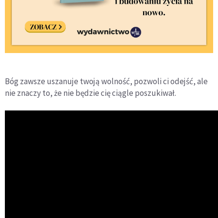
Bóg zawsze uszanuje twoją wolność, pozwoli ci odejść, ale
nie znaczy to, że nie będzie cię ciągle poszukiwał.