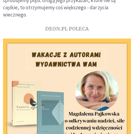
spróbujemy pójść drogą jego przykazań, które nie są
ciężkie, to otrzymujemy coś większego - dar życia
wiecznego.
DEON.PL POLECA