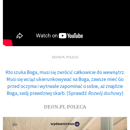
DEON.PL POLECA
Kto szuka Boga, musi się zwrócić całkowicie do wewnątrz.
Musi się wciąż ukierunkowywać na Boga, zawsze mieć Go
przed oczyma i wytrwale zapominać o sobie, aż znajdzie
Boga, swój prawdziwy skarb. (Sprawdź:
Rozwój duchowy
)
DEON.PL POLECA