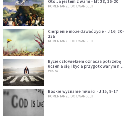
Oto Ja jestem z wami - Mt 28, 16-20
KOMENTARZE DO EWANGELII
Cierpienie może dawać życie - J 16, 20-
23a
KOMENTARZE DO EWANGELII
Bycie człowiekiem oznacza potrzebę
uczenia się i bycia przygotowanym na
nowość każdej sytuacji
WIARA
Boskie wyznanie miłości - J 15, 9-17
KOMENTARZE DO EWANGELII