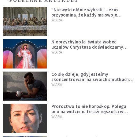
POLECANE ARTYKUŁY
"Nie wyście Mnie wybrali". Jezus
przypomina, że każdy ma swoje
miejsce i swoją misję
WIARA
Nieprzychylności świata wobec
uczniów Chrystusa doświadczamy
wszyscy, również dzisiaj
WIARA
Co się dzieje, gdy jesteśmy
skoncentrowani na swoich smutkach?
Mówi o tym św. Jan
WIARA
Proroctwo to nie horoskop. Polega
ono na widzeniu teraźniejszości w
świetle przeszłości Jezusa
WIARA