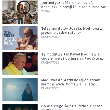
„Autentyczność się nie niesie”.
Katoliczki o presji i sile social mediów
WIARA
Telegram do św. Józefa. Modlitwa z
prośbą o szybki ratunek
DUCHOWOŚĆ
Tę modlitwę Jan Paweł II odmawiał
codziennie aż do śmierci. Podyktował
mu ją ojciec
DUCHOWOŚĆ
Modlitwa do Matki Bożej od spraw
niemożliwych. Odmawiaj ją, gdy
wszystko idzie źle
DUCHOWOŚĆ
Do wielkiego światła idzie się przez