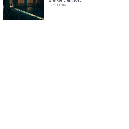
wielkie ciemności
CZYTELNIA