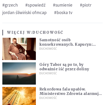
#grzech
#spowiedź
#sumienie
#piotr
jordan śliwiński ofmcap
#boska tv
WIĘCEJ W:
DUCHOWOŚĆ
Samotność osób
konsekrowanych. Kapucyn:
Życie w pojedynkę rzadko jest
DUCHOWOŚĆ
sielanką
Góry Tabor są po to, by
odważnie iść przez doliny
DUCHOWOŚĆ
Rekordowa fala upałów.
Ministerstwo Zdrowia alarmuje
po doświadczeniach z czerwca
DUCHOWOŚĆ