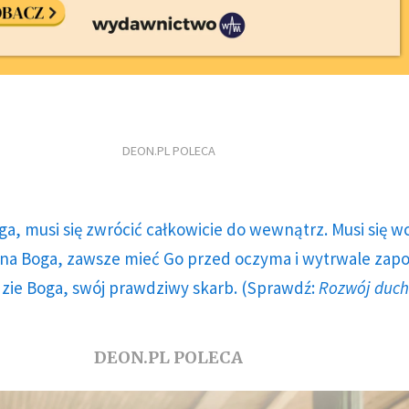
DEON.PL POLECA
ga, musi się zwrócić całkowicie do wewnątrz. Musi się w
a Boga, zawsze mieć Go przed oczyma i wytrwale zap
dzie Boga, swój prawdziwy skarb. (Sprawdź:
Rozwój duc
DEON.PL POLECA