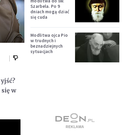
modlitwa do św.
Szarbela. Po 9
dniach mogą dziać
się cuda
Modlitwa ojca Pio
w trudnych i
beznadziejnych
sytuacjach
yjść?
 się w