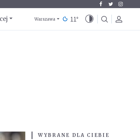
11
°
cej
Warszawa
WYBRANE DLA CIEBIE