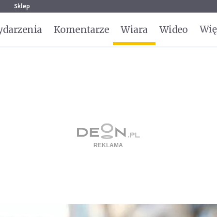
g
Sklep
Wię
darzenia
Komentarze
Wiara
Wideo