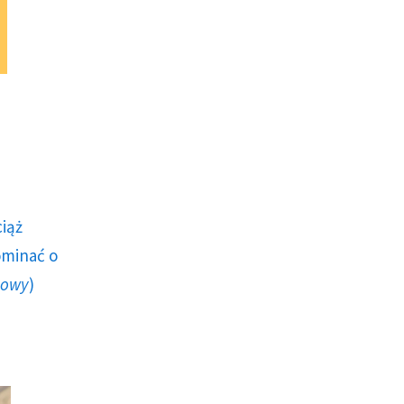
ciąż
ominać o
howy
)