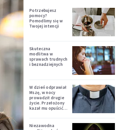
Potrzebujesz
pomocy?
Pomodlimy się w
Twojej intencji
Skuteczna
modlitwa w
sprawach trudnych
i beznadziejnych
W dzień odprawiał
Mszę, w nocy
prowadził drugie
życie. Przełożony
kazał mu opuścić
zakon
Niezawodna