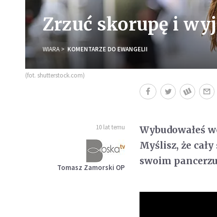
Zrzuć skorupę i wy
WIARA
KOMENTARZE DO EWANGELII
(fot. shutterstock.com)
10 lat temu
Wybudowałeś wok
Myślisz, że cały 
swoim pancerzu?
Tomasz Zamorski OP