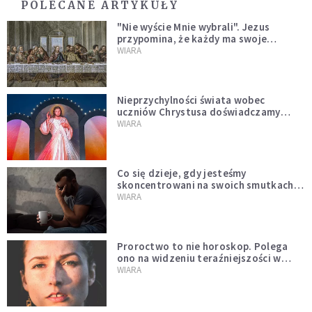
POLECANE ARTYKUŁY
"Nie wyście Mnie wybrali". Jezus
przypomina, że każdy ma swoje
miejsce i swoją misję
WIARA
Nieprzychylności świata wobec
uczniów Chrystusa doświadczamy
wszyscy, również dzisiaj
WIARA
Co się dzieje, gdy jesteśmy
skoncentrowani na swoich smutkach?
Mówi o tym św. Jan
WIARA
Proroctwo to nie horoskop. Polega
ono na widzeniu teraźniejszości w
świetle przeszłości Jezusa
WIARA