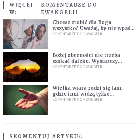
WIĘCEJ
KOMENTARZE DO
W:
EWANGELII
Chcesz zrobić dla Boga
wszystko? Uważaj, by nie wpaść
w groźną pułapkę
KOMENTARZE DO EWANGELII
Bożej obecności nie trzeba
szukać daleko. Wystarczy
nauczyć się słuchać
KOMENTARZE DO EWANGELII
Wielka wiara rodzi się tam,
gdzie inni widzą tylko
przeszkody
KOMENTARZE DO EWANGELII
SKOMENTUJ ARTYKUŁ