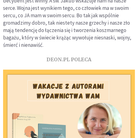
decydent jest winny. A św. Jakub wskazuje nam na nasze
serce. Wojna jest wynikiem tego, co człowiek ma w swoim
sercu, co JA mam w swoim sercu. Bo tak jak wspólnie
gromadzimy dobro, tak niestety nasze grzechy i nasze zło
mają tendencję do łączenia się i tworzenia koszmarnego
bagażu, który w świecie krążąc wywołuje niesnaski, wojny,
śmierć i nienawiść.
DEON.PL POLECA