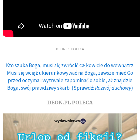
DEON.PL POLECA
Kto szuka Boga, musi się zwrócić całkowicie do wewnątrz.
Musi się wciąż ukierunkowywać na Boga, zawsze mieć Go
przed oczyma i wytrwale zapominać o sobie, aż znajdzie
Boga, swój prawdziwy skarb. (Sprawdź:
Rozwój duchowy
)
DEON.PL POLECA