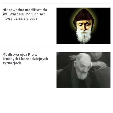
Niezawodna modlitwa do
św. Szarbela. Po 9 dniach
mogą dziać się cuda
Modlitwa ojca Pio w
trudnych i beznadziejnych
sytuacjach