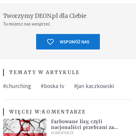
Tworzymy DEON.pl dla Ciebie
Tu możesz nas wesprzeć.
WSPOMÓŻ NAS
TEMATY W ARTYKULE
#churching
#boska tv
#jan kaczkowski
WIĘCEJ W:
KOMENTARZE
Farbowane lisy, czyli
nacjonaliści przebrani za
chrześcijan
KOMENTARZE