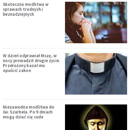
Skuteczna modlitwa w
sprawach trudnych i
beznadziejnych
W dzień odprawiał Mszę, w
nocy prowadził drugie życie.
Przełożony kazał mu
opuścić zakon
Niezawodna modlitwa do
św. Szarbela. Po 9 dniach
mogą dziać się cuda