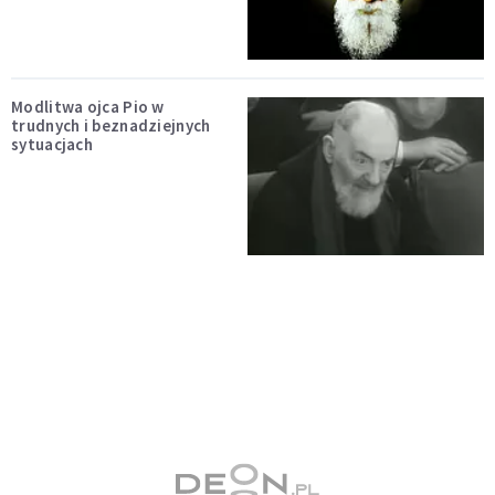
Modlitwa ojca Pio w
trudnych i beznadziejnych
sytuacjach