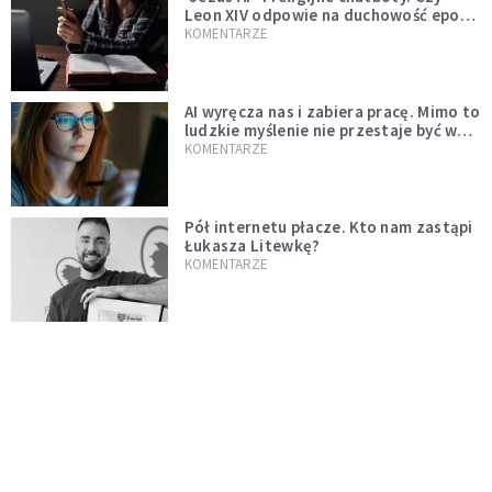
Leon XIV odpowie na duchowość epoki
sztucznej inteligencji?
KOMENTARZE
AI wyręcza nas i zabiera pracę. Mimo to
ludzkie myślenie nie przestaje być w
cenie
KOMENTARZE
Pół internetu płacze. Kto nam zastąpi
Łukasza Litewkę?
KOMENTARZE