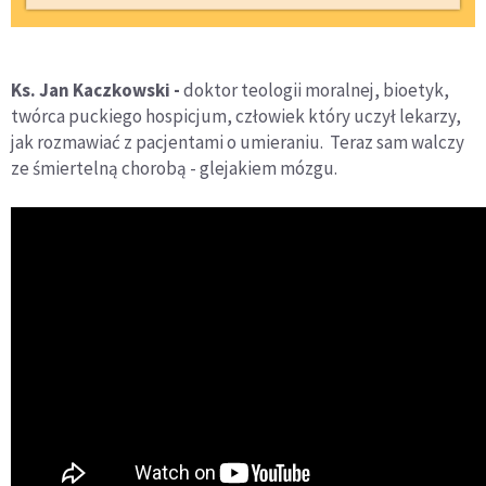
Ks. Jan Kaczkowski -
doktor teologii moralnej, bioetyk,
twórca puckiego hospicjum, człowiek który uczył lekarzy,
jak rozmawiać z pacjentami o umieraniu. Teraz sam walczy
ze śmiertelną chorobą - glejakiem mózgu.