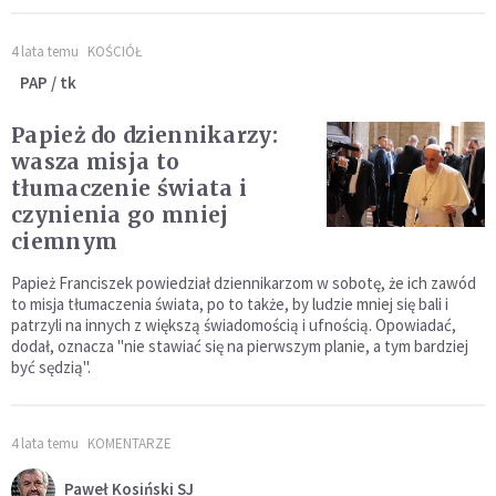
4 lata temu
KOŚCIÓŁ
PAP / tk
Papież do dziennikarzy:
wasza misja to
tłumaczenie świata i
czynienia go mniej
ciemnym
Papież Franciszek powiedział dziennikarzom w sobotę, że ich zawód
to misja tłumaczenia świata, po to także, by ludzie mniej się bali i
patrzyli na innych z większą świadomością i ufnością. Opowiadać,
dodał, oznacza "nie stawiać się na pierwszym planie, a tym bardziej
być sędzią".
4 lata temu
KOMENTARZE
Paweł Kosiński SJ