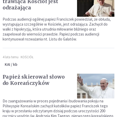
trawiąca Kościół jest
odrażająca
Podczas audiencji ogólnej papież Franciszek powiedział, że obłuda,
występująca szczególnie w Kościele, jest odrażająca. Zachęcił do
walki z hipokryzją, która utrudnia miłowanie bliźniego oraz
zaapelował do wierności prawdzie. Papież podczas audiencji
kontynuował rozważania nt. Listu do Galatów.
4 lata temu
KOŚCIÓŁ
KAI / kb
Papież skierował słowo
do Koreańczyków
Do zaangażowania w proces pojednania i budowania pokoju na
Półwyspie Koreańskim zachęcił katolików papież Franciszek tego
kraju w przesłaniu odczytanym dzisiaj podczas uroczystości 200
rocznicy urodzin św. Andrzeja Kim Taegon, pierwszego koreańskiego