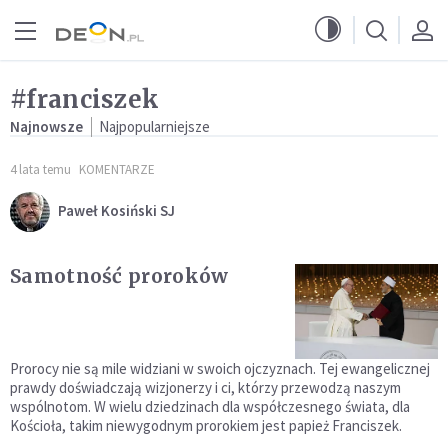
Przejdź do menu głównego
Przejdź do treści
#franciszek
Najnowsze
Najpopularniejsze
4 lata temu
KOMENTARZE
Paweł Kosiński SJ
Samotność proroków
Prorocy nie są mile widziani w swoich ojczyznach. Tej ewangelicznej
prawdy doświadczają wizjonerzy i ci, którzy przewodzą naszym
wspólnotom. W wielu dziedzinach dla współczesnego świata, dla
Kościoła, takim niewygodnym prorokiem jest papież Franciszek.