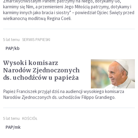
Zmartwychwstałym Panem: patrzymy na Niego, dotykamy Go,
karmimy się Nim, a przemienieni Jego Miłością patrzymy, dotykamy i
karmimy innych jako bracia i siostry” – powiedział Ojciec Święty przed
wielkanocną modlitwą Regina Coeli.
5 lat temu
SERWIS PAPIESKI
PAP/kb
Wysoki komisarz
Narodów Zjednoczonych
ds. uchodźców u papieża
Papież Franciszek przyjął dziś na audiencji wysokiego komisarza
Narodów Zjednoczonych ds. uchodźców Filippo Grandiego.
5 lat temu
KOŚCIÓŁ
PAP/mk