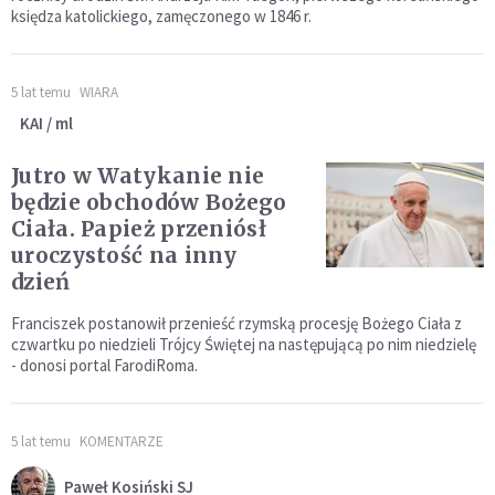
księdza katolickiego, zamęczonego w 1846 r.
5 lat temu
WIARA
KAI / ml
Jutro w Watykanie nie
będzie obchodów Bożego
Ciała. Papież przeniósł
uroczystość na inny
dzień
Franciszek postanowił przenieść rzymską procesję Bożego Ciała z
czwartku po niedzieli Trójcy Świętej na następującą po nim niedzielę
- donosi portal FarodiRoma.
5 lat temu
KOMENTARZE
Paweł Kosiński SJ