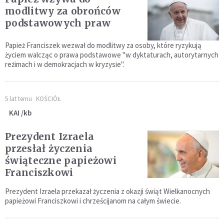
modlitwy za obrońców
podstawowych praw
Papież Franciszek wezwał do modlitwy za osoby, które ryzykują
życiem walcząc o prawa podstawowe "w dyktaturach, autorytarnych
reżimach i w demokracjach w kryzysie".
5 lat temu
KOŚCIÓŁ
KAI /kb
Prezydent Izraela
przesłał życzenia
świąteczne papieżowi
Franciszkowi
Prezydent Izraela przekazał życzenia z okazji świąt Wielkanocnych
papieżowi Franciszkowi i chrześcijanom na całym świecie.