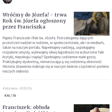
Wróćmy do Józefa! - trwa
Rok św. Józefa ogłoszony
przez Franciszka
Papież Franciszek i Rok św. Józefa. Potrzebujemy dających
przestrzeń nadziei w rodzinie, w społeczeństwie, ale i w mediach,
także na naszym portalu. Napełniajmy nadzieją, uspokajajmy
rozpalone umysły, wylewajmy oliwę łagodności na wzburzone fale
krytyki, niepokoju i napięć! Spełniajmy codzienne małe gesty.
Praktykujmy dyskretną, nienarzucającą się codzienną obecność.
Historia zbawienia realizuje się w naszym świecie częstokroć pomimo
naszych słabości.
4 lata temu
KOŚCIÓŁ
KAI / tk
Franciszek: obłuda