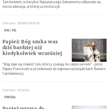
Tam bowiem, w bazylice Najświętszego Sakramentu odbywała się
nocna adoracja, w której uczestniczyli.
5 lat temu
SERWIS PAPIESKI
KAI / kb
Papież: Bóg szuka was
dziś bardziej niż
kiedykolwiek wcześniej
"Bóg daje się znaleźć tym, którzy szukają Go całym sercem" - pisze
Papież Franciszek w przedmowie do najnowszej książki kard. Raniero
Cantalamessy.
5 lat temu
KOŚCIÓŁ
PAP/kb
Papież wzywa do