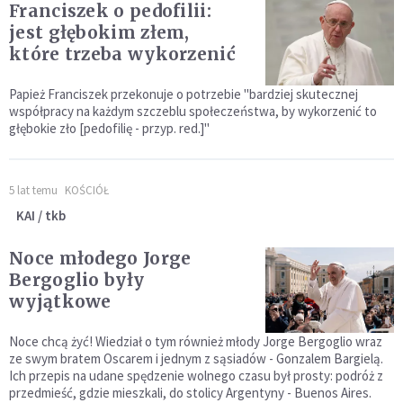
Franciszek o pedofilii:
jest głębokim złem,
które trzeba wykorzenić
Papież Franciszek przekonuje o potrzebie "bardziej skutecznej
współpracy na każdym szczeblu społeczeństwa, by wykorzenić to
głębokie zło [pedofilię - przyp. red.]"
5 lat temu
KOŚCIÓŁ
KAI / tkb
Noce młodego Jorge
Bergoglio były
wyjątkowe
Noce chcą żyć! Wiedział o tym również młody Jorge Bergoglio wraz
ze swym bratem Oscarem i jednym z sąsiadów - Gonzalem Bargielą.
Ich przepis na udane spędzenie wolnego czasu był prosty: podróż z
przedmieść, gdzie mieszkali, do stolicy Argentyny - Buenos Aires.