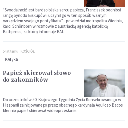
"Synodalność jest bardzo bliska sercu papieża, Franciszek podniósł
rangę Synodu Biskupów i uczynił go w ten sposób ważnym
narzędziem swojego pontyfikatu” - powiedział metropolita Wiednia,
kard. Schönborn w rozmowie z austriacką agencją katolicką
Kathpress, za którą informuje KAI.
5 lat temu
KOŚCIÓŁ
KAI /kb
Papież skierował słowo
do zakonników
Do uczestników 50. Krajowego Tygodnia Życia Konsekrowanego w
Hiszpanii zainicjowanego przez obecnego kardynała Aquiloso Bacos
Merinio papież skierował wideoprzesłanie.