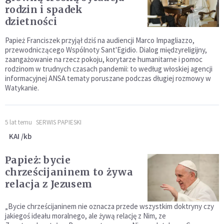
rodzin i spadek
dzietności
Papież Franciszek przyjął dziś na audiencji Marco Impagliazzo,
przewodniczącego Wspólnoty Sant'Egidio. Dialog międzyreligijny,
zaangażowanie na rzecz pokoju, korytarze humanitarne i pomoc
rodzinom w trudnych czasach pandemii: to według włoskiej agencji
informacyjnej ANSA tematy poruszane podczas długiej rozmowy w
Watykanie.
5 lat temu
SERWIS PAPIESKI
KAI /kb
Papież: bycie
chrześcijaninem to żywa
relacja z Jezusem
„Bycie chrześcijaninem nie oznacza przede wszystkim doktryny czy
jakiegoś ideału moralnego, ale żywą relację z Nim, ze