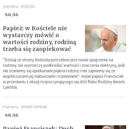
5 lat temu
KOŚCIÓŁ
KAI /kb
Papież: w Kościele nie
wystarczy mówić o
wartości rodziny, rodziną
trzeba się zaopiekować
"Dzisiaj ze strony Kościoła potrzebne jest nowe spojrzenie na
rodzinę: nie wystarczy podkreślać wartości i znaczenia doktryny, jeśli
nie staniemy się opiekunami piękna rodziny i nie zajmiemy się ze
współczuciem jej słabościami i zranieniami"- mówi papież Franciszek
w przesłaniu z okazji rozpoczynającego się dziś Roku Rodziny Amoris
Laetitia.
5 lat temu
SERWIS PAPIESKI
KAI /kb
Papież Franciszek: Duch