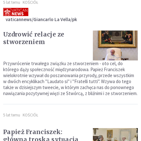
5 lat temu
KOŚCIÓŁ
vaticannews/Giancarlo La Vella/pk
Uzdrowić relacje ze
stworzeniem
Przywrócenie trwałego związku ze stworzeniem - oto cel, do
którego dąży społeczność międzynarodowa. Papież Franciszek
wielokrotnie wzywał do poszanowania przyrody, przede wszystkim
w dwóch encyklikach "Laudato si" i "Fratelli tutti". Wzywa do tego
także w dzisiejszym tweecie, w którym zachęca nas do ponownego
nawiązania pozytywnej więzi ze Stwórcą, z bliźnimi i ze stworzeniem.
5 lat temu
KOŚCIÓŁ
Papież Franciszek:
główną troską sytuacja