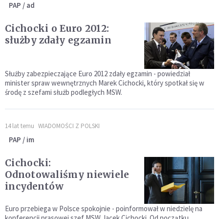
PAP / ad
Cichocki o Euro 2012:
służby zdały egzamin
Służby zabezpieczające Euro 2012 zdały egzamin - powiedział
minister spraw wewnętrznych Marek Cichocki, który spotkał się w
środę z szefami służb podległych MSW.
14 lat temu
WIADOMOŚCI Z POLSKI
PAP / im
Cichocki:
Odnotowaliśmy niewiele
incydentów
Euro przebiega w Polsce spokojnie - poinformował w niedzielę na
konferencji prasowej szef MSW Jacek Cichocki. Od początku