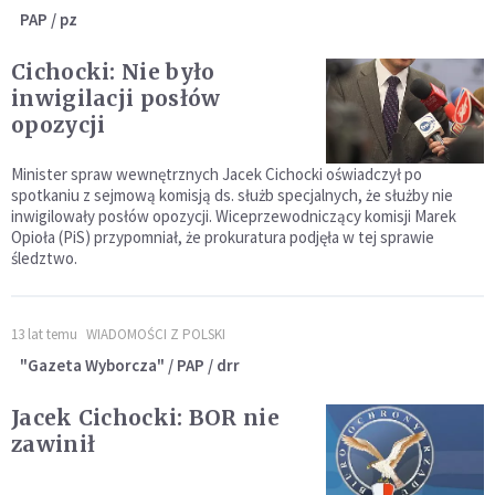
PAP / pz
Cichocki: Nie było
inwigilacji posłów
opozycji
Minister spraw wewnętrznych Jacek Cichocki oświadczył po
spotkaniu z sejmową komisją ds. służb specjalnych, że służby nie
inwigilowały posłów opozycji. Wiceprzewodniczący komisji Marek
Opioła (PiS) przypomniał, że prokuratura podjęła w tej sprawie
śledztwo.
13 lat temu
WIADOMOŚCI Z POLSKI
"Gazeta Wyborcza" / PAP / drr
Jacek Cichocki: BOR nie
zawinił