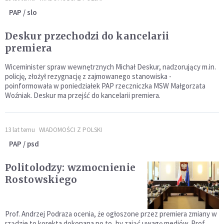
PAP / slo
Deskur przechodzi do kancelarii
premiera
Wiceminister spraw wewnętrznych Michał Deskur, nadzorujący m.in.
policję, złożył rezygnację z zajmowanego stanowiska -
poinformowała w poniedziałek PAP rzeczniczka MSW Małgorzata
Woźniak. Deskur ma przejść do kancelarii premiera.
13 lat temu
WIADOMOŚCI Z POLSKI
PAP / psd
Politolodzy: wzmocnienie
Rostowskiego
Prof. Andrzej Podraza ocenia, że ogłoszone przez premiera zmiany w
rządzie to korekta dokonana po to, by zająć uwagę mediów. Prof.