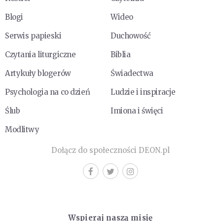
Blogi
Wideo
Serwis papieski
Duchowość
Czytania liturgiczne
Biblia
Artykuły blogerów
Świadectwa
Psychologia na co dzień
Ludzie i inspiracje
Ślub
Imiona i święci
Modlitwy
Dołącz do społeczności DEON.pl
Wspieraj naszą misję