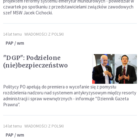
projektem reformy systemu emerytur mundurowych - powiedział w
czwartek po spotkaniu z przedstawicielami związków zawodowych
szef MSW Jacek Cichocki.
14 lat temu
WIADOMOŚCI Z POLSKI
PAP / wm
"DGP": Podzielone
(nie)bezpieczeństwo
Politycy PO apelują do premiera o wycofanie się z pomysłu
rozdzielenia nadzoru nad systemem antykryzysowym między resorty
administracji i spraw wewnętrznych - informuje "Dziennik Gazeta
Prawna".
14 lat temu
WIADOMOŚCI Z POLSKI
PAP / wm