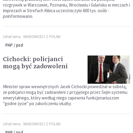
rozgrywek w Warszawie, Poznaniu, Wrocławiu i Gdańsku w meczach i
imprezach w Strefach Kibica uczestniczyło 600 tys. osób -
poinformowano.
14 lat temu
WIADOMOŚCI Z POLSKI
PAP / psd
Cichocki: policjanci
mogą być zadowoleni
Minister spraw wewnętrznych Jacek Cichocki powiedział w sobotę,
że policjanci mogą być zadowoleni z przyjętego przez Sejm systemu
emerytalnego, który według niego zapewnia funkcjonariuszom
"godne życie" po zakończeniu służby.
14 lat temu
WIADOMOŚCI Z POLSKI
PAP / psd