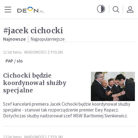
Przejdź do menu głównego
Przejdź do treści
#jacek cichocki
Najnowsze
Najpopularniejsze
11 lat temu
WIADOMOŚCI Z POLSKI
PAP / slo
Cichocki będzie
koordynował służby
specjalne
Szef kancelarii premiera Jacek Cichocki będzie koordynował służby
specjalne - stanowi tak rozporządzenie premier Ewy Kopacz.
Dotychczas służby nadzorował szef MSW Bartłomiej Sienkiewicz.
13 lat temu
WIADOMOŚCI Z POLSKI