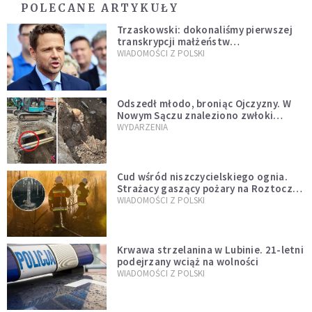
POLECANE ARTYKUŁY
Trzaskowski: dokonaliśmy pierwszej
transkrypcji małżeństw
jednopłciowych. “Tak jak
WIADOMOŚCI Z POLSKI
zapowiadałem, bez zwłoki,
natychmiast”
Odszedł młodo, broniąc Ojczyzny. W
Nowym Sączu znaleziono zwłoki
mężczyzny z czasów potopu
WYDARZENIA
szwedzkiego
Cud wśród niszczycielskiego ognia.
Strażacy gaszący pożary na Roztoczu
opublikowali niezwykłe zdjęcie
WIADOMOŚCI Z POLSKI
Krwawa strzelanina w Lubinie. 21-letni
podejrzany wciąż na wolności
WIADOMOŚCI Z POLSKI