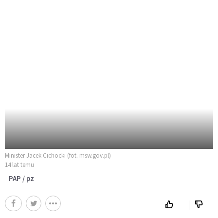
Minister Jacek Cichocki (fot. msw.gov.pl)
14 lat temu
PAP / pz