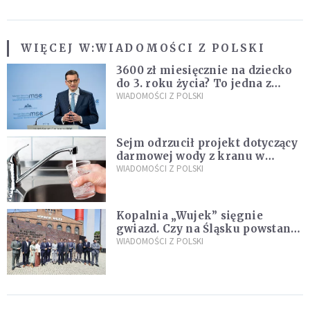
WIĘCEJ W:
WIADOMOŚCI Z POLSKI
3600 zł miesięcznie na dziecko
do 3. roku życia? To jedna z
propozycji programu "Rozwój
WIADOMOŚCI Z POLSKI
Plus"
Sejm odrzucił projekt dotyczący
darmowej wody z kranu w
restauracjach
WIADOMOŚCI Z POLSKI
Kopalnia „Wujek” sięgnie
gwiazd. Czy na Śląsku powstanie
„Dolina Krzemowa”?
WIADOMOŚCI Z POLSKI