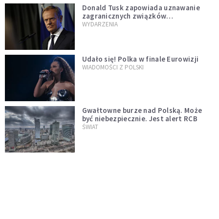
Donald Tusk zapowiada uznawanie
zagranicznych związków
jednopłciowych. "Państwo oblało ten
WYDARZENIA
test"
Udało się! Polka w finale Eurowizji
WIADOMOŚCI Z POLSKI
Gwałtowne burze nad Polską. Może
być niebezpiecznie. Jest alert RCB
ŚWIAT
Nie żyje gwiazda "Barw szczęścia".
"Mam nadzieję, że spotkała się już z
Bogiem, którego tak bardzo kochała"
WYDARZENIA