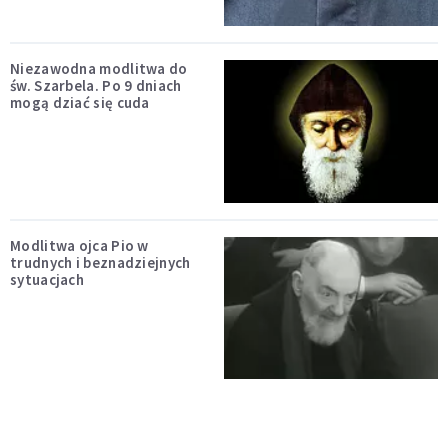
Niezawodna modlitwa do
św. Szarbela. Po 9 dniach
mogą dziać się cuda
Modlitwa ojca Pio w
trudnych i beznadziejnych
sytuacjach