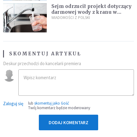
Sejm odrzucił projekt dotyczący
darmowej wody z kranu w
restauracjach
WIADOMOŚCI Z POLSKI
SKOMENTUJ ARTYKUŁ
Deskur przechodzi do kancelarii premiera
Zaloguj się
lub
skomentuj jako Gość
Twój komentarz będzie moderowany
DODAJ KOMENTARZ