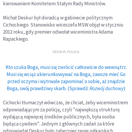
kierowaniem Komitetem Stałym Rady Ministrów.
Michał Deskur był doradcą w gabinecie politycznym
Cichockiego. Stanowisko wiceszefa MSW objął w styczniu
2012 roku, gdy premier odwołał wiceministra Adama
Rapackiego.
DEON.PL POLECA
Kto szuka Boga, musi się zwrócić całkowicie do wewnątrz.
Musi się wciąż ukierunkowywać na Boga, zawsze mieć Go
przed oczyma i wytrwale zapominać o sobie, aż znajdzie
Boga, swój prawdziwy skarb. (Sprawdź:
Rozwój duchowy
)
Cichocki tłumaczył wówczas, że chciał, żeby wiceministrem
odpowiadającym za policję, czyli "największą strukturę
wydającą najwięcej środków publicznych, była osoba
będąca cywilem". Jednym z głównych zadań za które
odpowiadał Deskur było zabezpieczenie piłkarskich