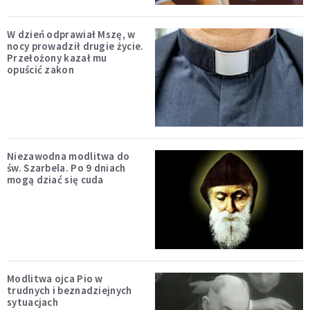
W dzień odprawiał Mszę, w
nocy prowadził drugie życie.
Przełożony kazał mu
opuścić zakon
Niezawodna modlitwa do
św. Szarbela. Po 9 dniach
mogą dziać się cuda
Modlitwa ojca Pio w
trudnych i beznadziejnych
sytuacjach