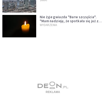
ŚWIAT
Nie żyje gwiazda "Barw szczęścia".
"Mam nadzieję, że spotkała się już z
Bogiem, którego tak bardzo kochała"
WYDARZENIA