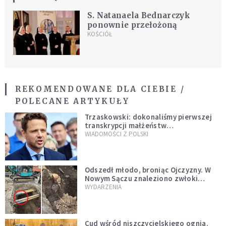
S. Natanaela Bednarczyk
ponownie przełożoną
KOŚCIÓŁ
REKOMENDOWANE DLA CIEBIE /
POLECANE ARTYKUŁY
Trzaskowski: dokonaliśmy pierwszej
transkrypcji małżeństw
jednopłciowych. “Tak jak
WIADOMOŚCI Z POLSKI
zapowiadałem, bez zwłoki,
natychmiast”
Odszedł młodo, broniąc Ojczyzny. W
Nowym Sączu znaleziono zwłoki
mężczyzny z czasów potopu
WYDARZENIA
szwedzkiego
Cud wśród niszczycielskiego ognia.