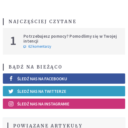
NAJCZĘŚCIEJ CZYTANE
1
Potrzebujesz pomocy? Pomodlimy się w Twojej
intencji
62 komentarzy
BĄDŹ NA BIEŻĄCO
ŚLEDŹ NAS NA FACEBOOKU
ŚLEDŹ NAS NA TWITTERZE
ŚLEDŹ NAS NA INSTAGRAMIE
POWIĄZANE ARTYKUŁY