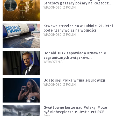
Strażacy gaszący pożary na Roztoczu
opublikowali niezwykłe zdjęcie
WIADOMOŚCI Z POLSKI
Krwawa strzelanina w Lubinie. 21-letni
podejrzany wciąż na wolności
WIADOMOŚCI Z POLSKI
Donald Tusk zapowiada uznawanie
zagranicznych związków
jednopłciowych. "Państwo oblało ten
WYDARZENIA
test"
Udało się! Polka w finale Eurowizji
WIADOMOŚCI Z POLSKI
Gwałtowne burze nad Polską. Może
być niebezpiecznie. Jest alert RCB