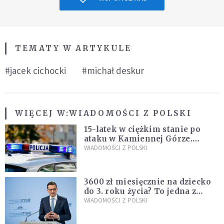
TEMATY W ARTYKULE
#jacek cichocki
#michał deskur
WIĘCEJ W:
WIADOMOŚCI Z POLSKI
15-latek w ciężkim stanie po
ataku w Kamiennej Górze.
Policja zatrzymała dwóch
WIADOMOŚCI Z POLSKI
nastolatków
3600 zł miesięcznie na dziecko
do 3. roku życia? To jedna z
propozycji programu "Rozwój
WIADOMOŚCI Z POLSKI
Plus"