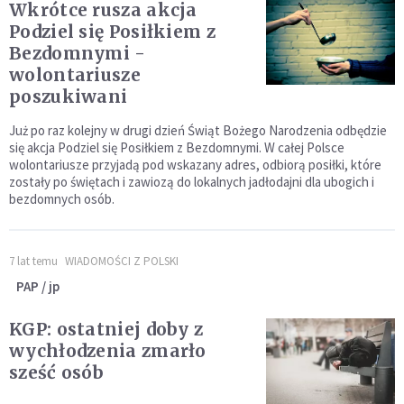
Wkrótce rusza akcja
Podziel się Posiłkiem z
Bezdomnymi -
wolontariusze
poszukiwani
Już po raz kolejny w drugi dzień Świąt Bożego Narodzenia odbędzie
się akcja Podziel się Posiłkiem z Bezdomnymi. W całej Polsce
wolontariusze przyjadą pod wskazany adres, odbiorą posiłki, które
zostały po świętach i zawiozą do lokalnych jadłodajni dla ubogich i
bezdomnych osób.
7 lat temu
WIADOMOŚCI Z POLSKI
PAP / jp
KGP: ostatniej doby z
wychłodzenia zmarło
sześć osób