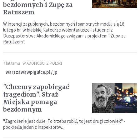
bezdomnych i Zupę za
Ratuszem
W intencji zagubionych, bezdomnych i samotnych modlili się 16
lutego br. w bielskiej katedrze wolontariusze i studenci z
Duszpasterstwa Akademickiego związani z projektem "Zupa za
Ratuszem".
7 lat temu
WIADOMOŚCI Z POLSKI
warszawawpigulce.pl / jp
"Chcemy zapobiegać
tragediom". Straż
Miejska pomaga
bezdomnym
"Zagrożenie jest duże. To trzeba robić, to jest drugi człowiek" -
podkreśla jeden z inspektorów.