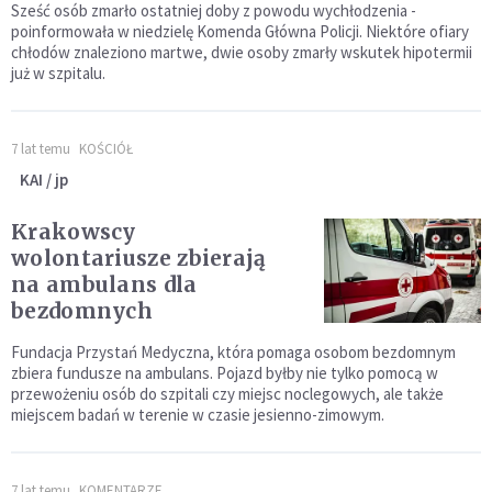
Sześć osób zmarło ostatniej doby z powodu wychłodzenia -
poinformowała w niedzielę Komenda Główna Policji. Niektóre ofiary
chłodów znaleziono martwe, dwie osoby zmarły wskutek hipotermii
już w szpitalu.
7 lat temu
KOŚCIÓŁ
KAI / jp
Krakowscy
wolontariusze zbierają
na ambulans dla
bezdomnych
Fundacja Przystań Medyczna, która pomaga osobom bezdomnym
zbiera fundusze na ambulans. Pojazd byłby nie tylko pomocą w
przewożeniu osób do szpitali czy miejsc noclegowych, ale także
miejscem badań w terenie w czasie jesienno-zimowym.
7 lat temu
KOMENTARZE