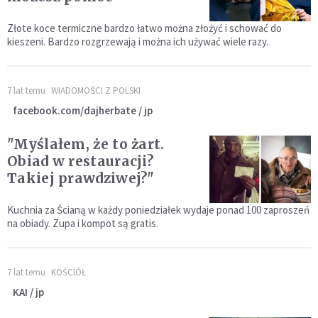
Złote koce termiczne bardzo łatwo można złożyć i schować do
kieszeni. Bardzo rozgrzewają i można ich używać wiele razy.
7 lat temu
WIADOMOŚCI Z POLSKI
facebook.com/dajherbate / jp
"Myślałem, że to żart.
Obiad w restauracji?
Takiej prawdziwej?"
Kuchnia za Ścianą w każdy poniedziałek wydaje ponad 100 zaproszeń
na obiady. Zupa i kompot są gratis.
7 lat temu
KOŚCIÓŁ
KAI / jp