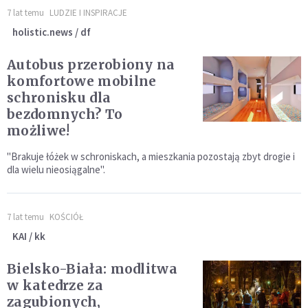
7 lat temu
LUDZIE I INSPIRACJE
holistic.news / df
Autobus przerobiony na
komfortowe mobilne
schronisku dla
bezdomnych? To
możliwe!
"Brakuje łóżek w schroniskach, a mieszkania pozostają zbyt drogie i
dla wielu nieosiągalne".
7 lat temu
KOŚCIÓŁ
KAI / kk
Bielsko-Biała: modlitwa
w katedrze za
zagubionych,