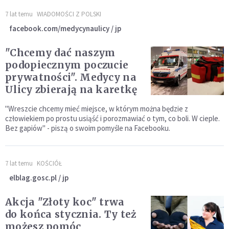
7 lat temu
WIADOMOŚCI Z POLSKI
facebook.com/medycynaulicy / jp
"Chcemy dać naszym
podopiecznym poczucie
prywatności". Medycy na
Ulicy zbierają na karetkę
"Wreszcie chcemy mieć miejsce, w którym można będzie z
człowiekiem po prostu usiąść i porozmawiać o tym, co boli. W cieple.
Bez gapiów" - piszą o swoim pomyśle na Facebooku.
7 lat temu
KOŚCIÓŁ
elblag.gosc.pl / jp
Akcja "Złoty koc" trwa
do końca stycznia. Ty też
możesz pomóc