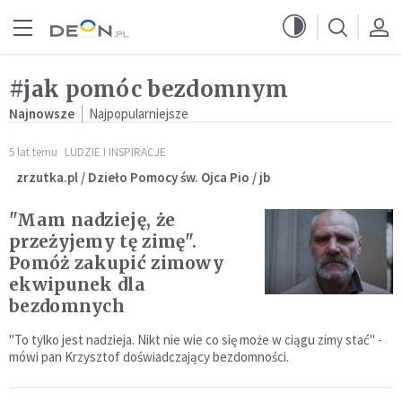
Przejdź do menu głównego
Przejdź do treści
#jak pomóc bezdomnym
Najnowsze
Najpopularniejsze
5 lat temu
LUDZIE I INSPIRACJE
zrzutka.pl / Dzieło Pomocy św. Ojca Pio / jb
"Mam nadzieję, że
przeżyjemy tę zimę".
Pomóż zakupić zimowy
ekwipunek dla
bezdomnych
"To tylko jest nadzieja. Nikt nie wie co się może w ciągu zimy stać" -
mówi pan Krzysztof doświadczający bezdomności.