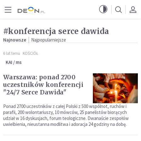
Przejdź do menu głównego
Przejdź do treści
#konferencja serce dawida
Najnowsze
Najpopularniejsze
6 lat temu
KOŚCIÓŁ
KAI / ms
Warszawa: ponad 2700
uczestników konferencji
"24/7 Serce Dawida"
Ponad 2700 uczestników z całej Polski z 500 wspólnot, ruchów i
parafii, 200 wolontariuszy, 10 mówców, 25 panelistów biorących
udział w 16 dyskusjach, forum teologiczne. Dwanaście zespołów
uwielbienia, nieustanna modlitwa i adoracja 24 godziny na dobę.