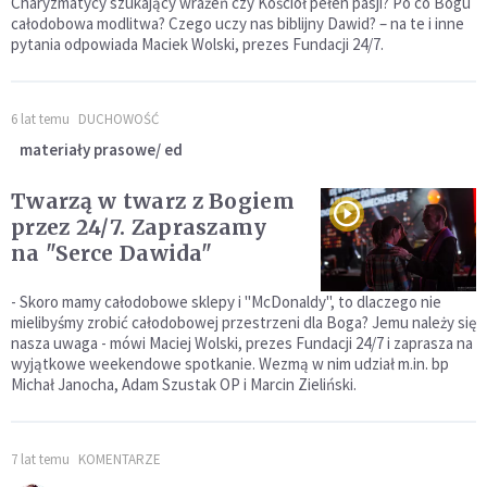
Charyzmatycy szukający wrażeń czy Kościół pełen pasji? Po co Bogu
całodobowa modlitwa? Czego uczy nas biblijny Dawid? – na te i inne
pytania odpowiada Maciek Wolski, prezes Fundacji 24/7.
6 lat temu
DUCHOWOŚĆ
materiały prasowe/ ed
Twarzą w twarz z Bogiem
przez 24/7. Zapraszamy
na "Serce Dawida"
- Skoro mamy całodobowe sklepy i "McDonaldy", to dlaczego nie
mielibyśmy zrobić całodobowej przestrzeni dla Boga? Jemu należy się
nasza uwaga - mówi Maciej Wolski, prezes Fundacji 24/7 i zaprasza na
wyjątkowe weekendowe spotkanie. Wezmą w nim udział m.in. bp
Michał Janocha, Adam Szustak OP i Marcin Zieliński.
7 lat temu
KOMENTARZE