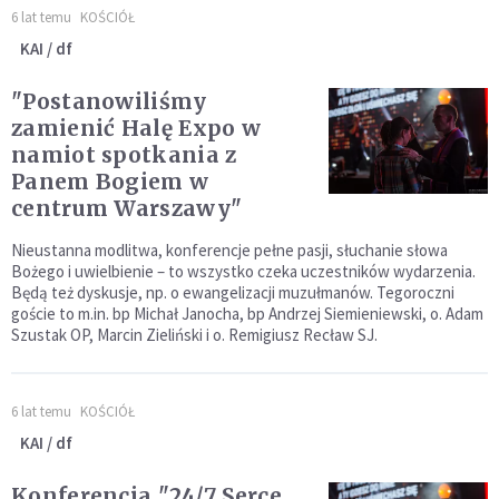
6 lat temu
KOŚCIÓŁ
KAI / df
"Postanowiliśmy
zamienić Halę Expo w
namiot spotkania z
Panem Bogiem w
centrum Warszawy"
Nieustanna modlitwa, konferencje pełne pasji, słuchanie słowa
Bożego i uwielbienie – to wszystko czeka uczestników wydarzenia.
Będą też dyskusje, np. o ewangelizacji muzułmanów. Tegoroczni
goście to m.in. bp Michał Janocha, bp Andrzej Siemieniewski, o. Adam
Szustak OP, Marcin Zieliński i o. Remigiusz Recław SJ.
6 lat temu
KOŚCIÓŁ
KAI / df
Konferencja "24/7 Serce