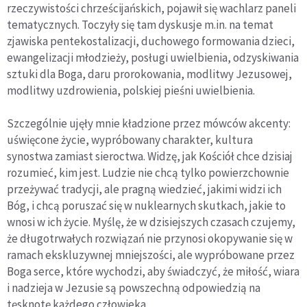
rzeczywistości chrześcijańskich, pojawił się wachlarz paneli
tematycznych. Toczyły się tam dyskusje m.in. na temat
zjawiska pentekostalizacji, duchowego formowania dzieci,
ewangelizacji młodzieży, posługi uwielbienia, odzyskiwania
sztuki dla Boga, daru prorokowania, modlitwy Jezusowej,
modlitwy uzdrowienia, polskiej pieśni uwielbienia.
Szczególnie ujęły mnie kładzione przez mówców akcenty:
uświęcone życie, wypróbowany charakter, kultura
synostwa zamiast sieroctwa. Widzę, jak Kościół chce dzisiaj
rozumieć, kim jest. Ludzie nie chcą tylko powierzchownie
przeżywać tradycji, ale pragną wiedzieć, jakimi widzi ich
Bóg, i chcą poruszać się w nuklearnych skutkach, jakie to
wnosi w ich życie. Myślę, że w dzisiejszych czasach czujemy,
że długotrwałych rozwiązań nie przynosi okopywanie się w
ramach ekskluzywnej mniejszości, ale wypróbowane przez
Boga serce, które wychodzi, aby świadczyć, że miłość, wiara
i nadzieja w Jezusie są powszechną odpowiedzią na
tęsknotę każdego człowieka.