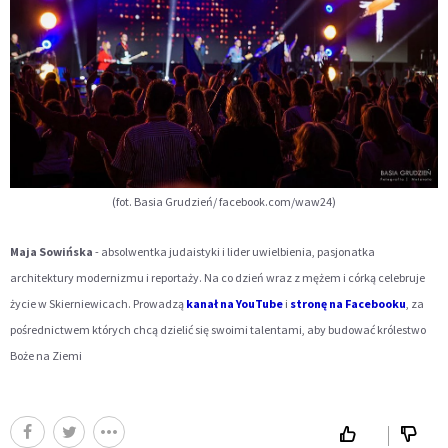
(fot. Basia Grudzień/ facebook.com/waw24)
Maja Sowińska
- absolwentka judaistyki i lider uwielbienia, pasjonatka
architektury modernizmu i reportaży. Na co dzień wraz z mężem i córką celebruje
życie w Skierniewicach. Prowadzą
kanał na YouTube
i
stronę na Facebooku
, za
pośrednictwem których chcą dzielić się swoimi talentami,
aby budować królestwo
Boże na Ziemi