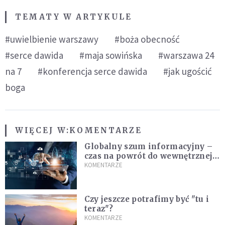
TEMATY W ARTYKULE
#uwielbienie warszawy
#boża obecność
#serce dawida
#maja sowińska
#warszawa 24
na 7
#konferencja serce dawida
#jak ugościć
boga
WIĘCEJ W:
KOMENTARZE
Globalny szum informacyjny –
czas na powrót do wewnętrznej
prawdy
KOMENTARZE
Czy jeszcze potrafimy być "tu i
teraz"?
KOMENTARZE