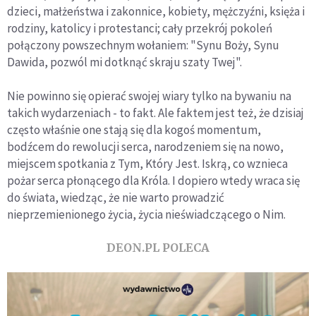
dzieci, małżeństwa i zakonnice, kobiety, mężczyźni, księża i
rodziny, katolicy i protestanci; cały przekrój pokoleń
połączony powszechnym wołaniem: "Synu Boży, Synu
Dawida, pozwól mi dotknąć skraju szaty Twej".
Nie powinno się opierać swojej wiary tylko na bywaniu na
takich wydarzeniach - to fakt. Ale faktem jest też, że dzisiaj
często właśnie one stają się dla kogoś momentum,
bodźcem do rewolucji serca, narodzeniem się na nowo,
miejscem spotkania z Tym, Który Jest. Iskrą, co wznieca
pożar serca płonącego dla Króla. I dopiero wtedy wraca się
do świata, wiedząc, że nie warto prowadzić
nieprzemienionego życia, życia nieświadczącego o Nim.
DEON.PL POLECA