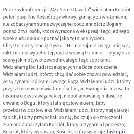
Podczas konferencji "24/7 Serce Dawida" widziałam Kościół
pełen pasji. Nie Kościół zajawkowy, goniący za wrażeniami,
ale zobaczyłam sumę zwyczajnej codzienności z Bogiem
ponad 2 tys. osób, która wyrażona w ekspresji tego jednego
weekendu dała się poznać jako tętniące życiem,
Chrystocentryczne igrzysko. "Nic nie zajmie Twego miejsca,
nikt i nic nie wypełni tej pustki wewnątrz mnie" - płynęło ze
sceny jak motyw przewodni całego tego spotkania.
Widziałam głód ludzi czekających na Boże poruszenie.
Widziałam ludzi, którzy chcą dać sobie znowu powiedzieć,
że są synami i córkami żywego Boga. Widziałam ludzi, którzy
przyszli na nowo uświadomić sobie, że Ewangelia Jezusa to
historia o ekstrawaganckiej, niepohamowanej miłości i o
chwale; o Bogu, który stał się człowiekiem, żeby
przebóstwić człowieka. Widziałam ludzi, którzy mają iskrę i
takich, którzy przyjechali po nią, bo czują się zmęczeni i
złamani. Zobaczyłam Kościół, który przygarnia i pociesza;
Kościół, który wyposaża; Kościół, który świętuje: biskupi i