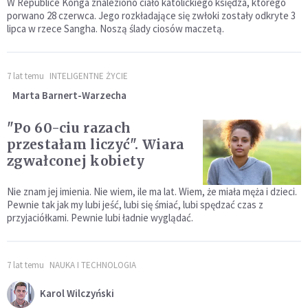
W Republice Konga znaleziono ciało katolickiego księdza, którego
porwano 28 czerwca. Jego rozkładające się zwłoki zostały odkryte 3
lipca w rzece Sangha. Noszą ślady ciosów maczetą.
7 lat temu
INTELIGENTNE ŻYCIE
Marta Barnert-Warzecha
"Po 60-ciu razach
przestałam liczyć". Wiara
zgwałconej kobiety
Nie znam jej imienia. Nie wiem, ile ma lat. Wiem, że miała męża i dzieci.
Pewnie tak jak my lubi jeść, lubi się śmiać, lubi spędzać czas z
przyjaciółkami. Pewnie lubi ładnie wyglądać.
7 lat temu
NAUKA I TECHNOLOGIA
Karol Wilczyński