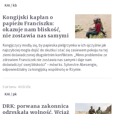
KAI / kb
Kongijski kapłan o
papieżu Franciszku:
okazuje nam bliskość,
nie zostawia nas samymi
Kongijczycy modlą się, by papieska pielgrzymka w ich ojczyźnie jak
najszybciej mogła dojść do skutku i stać się zasiewem pokoju na tej
ziemi doświadczonej długoletnim konfliktem. „Mimo problemów ze
zdrowiem Franciszek nie zostawia nas samymi i daje nam
doświadczyć swej bliskości” – mówi ks. Sylvestre Abesengie,
odpowiedzialny za kongijską wspólnotę w Rzymie.
5 lat temu
KOŚCIÓŁ
KAI / pk
DRK: porwana zakonnica
odzyskała wolność. Wciąż