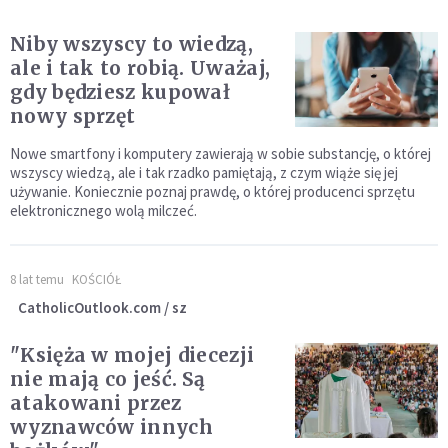
Niby wszyscy to wiedzą,
ale i tak to robią. Uważaj,
gdy będziesz kupował
nowy sprzęt
Nowe smartfony i komputery zawierają w sobie substancję, o której
wszyscy wiedzą, ale i tak rzadko pamiętają, z czym wiąże się jej
używanie. Koniecznie poznaj prawdę, o której producenci sprzętu
elektronicznego wolą milczeć.
8 lat temu
KOŚCIÓŁ
CatholicOutlook.com / sz
"Księża w mojej diecezji
nie mają co jeść. Są
atakowani przez
wyznawców innych