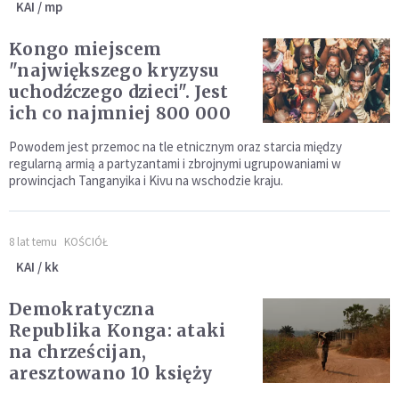
KAI / mp
Kongo miejscem
"największego kryzysu
uchodźczego dzieci". Jest
ich co najmniej 800 000
Powodem jest przemoc na tle etnicznym oraz starcia między
regularną armią a partyzantami i zbrojnymi ugrupowaniami w
prowincjach Tanganyika i Kivu na wschodzie kraju.
8 lat temu
KOŚCIÓŁ
KAI / kk
Demokratyczna
Republika Konga: ataki
na chrześcijan,
aresztowano 10 księży