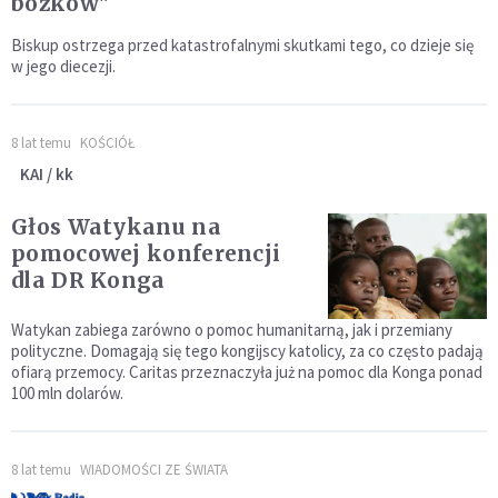
bożków"
Biskup ostrzega przed katastrofalnymi skutkami tego, co dzieje się
w jego diecezji.
8 lat temu
KOŚCIÓŁ
KAI / kk
Głos Watykanu na
pomocowej konferencji
dla DR Konga
Watykan zabiega zarówno o pomoc humanitarną, jak i przemiany
polityczne. Domagają się tego kongijscy katolicy, za co często padają
ofiarą przemocy. Caritas przeznaczyła już na pomoc dla Konga ponad
100 mln dolarów.
8 lat temu
WIADOMOŚCI ZE ŚWIATA