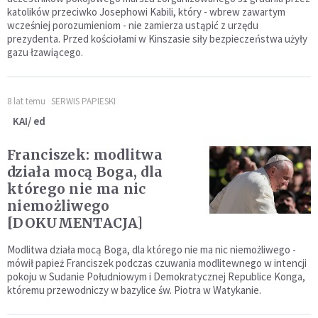
katolików przeciwko Josephowi Kabili, który - wbrew zawartym
wcześniej porozumieniom - nie zamierza ustąpić z urzędu
prezydenta. Przed kościołami w Kinszasie siły bezpieczeństwa użyły
gazu łzawiącego.
8 lat temu
SERWIS PAPIESKI
KAI/ ed
Franciszek: modlitwa
działa mocą Boga, dla
którego nie ma nic
niemożliwego
[DOKUMENTACJA]
Modlitwa działa mocą Boga, dla którego nie ma nic niemożliwego -
mówił papież Franciszek podczas czuwania modlitewnego w intencji
pokoju w Sudanie Południowym i Demokratycznej Republice Konga,
któremu przewodniczy w bazylice św. Piotra w Watykanie.