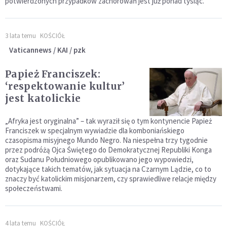
potwierdzonych przypadków zachorowań jest już ponad tysiąc.
3 lata temu
KOŚCIÓŁ
Vaticannews / KAI / pzk
Papież Franciszek:
‘respektowanie kultur’
jest katolickie
„Afryka jest oryginalna” – tak wyraził się o tym kontynencie Papież
Franciszek w specjalnym wywiadzie dla komboniańskiego
czasopisma misyjnego Mundo Negro. Na niespełna trzy tygodnie
przez podróżą Ojca Świętego do Demokratycznej Republiki Konga
oraz Sudanu Południowego opublikowano jego wypowiedzi,
dotykające takich tematów, jak sytuacja na Czarnym Lądzie, co to
znaczy być katolickim misjonarzem, czy sprawiedliwe relacje między
społeczeństwami.
4 lata temu
KOŚCIÓŁ