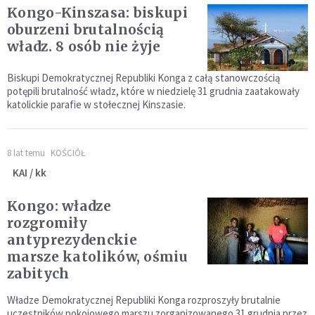
Kongo-Kinszasa: biskupi
oburzeni brutalnością
władz. 8 osób nie żyje
Biskupi Demokratycznej Republiki Konga z całą stanowczością
potępili brutalność władz, które w niedzielę 31 grudnia zaatakowały
katolickie parafie w stołecznej Kinszasie.
8 lat temu
KOŚCIÓŁ
KAI / kk
Kongo: władze
rozgromiły
antyprezydenckie
marsze katolików, ośmiu
zabitych
Władze Demokratycznej Republiki Konga rozproszyły brutalnie
uczestników pokojowego marszu zorganizowanego 31 grudnia przez