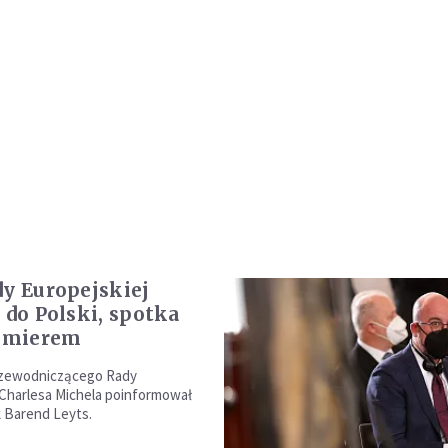
dy Europejskiej
 do Polski, spotka
remierem
rzewodniczącego Rady
 Charlesa Michela poinformował
k Barend Leyts.