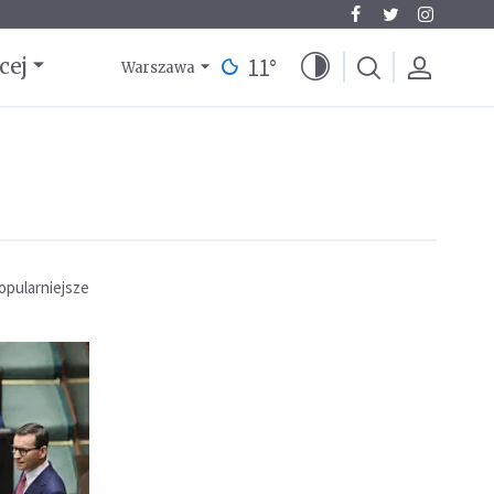
11
°
cej
Warszawa
opularniejsze