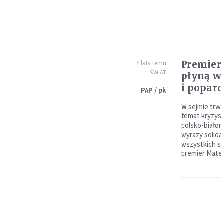
Premier
4 lata temu
ŚWIAT
płyną w
i popar
PAP / pk
W sejmie trw
temat kryzys
polsko-biało
wyrazy solida
wszystkich s
premier Mate