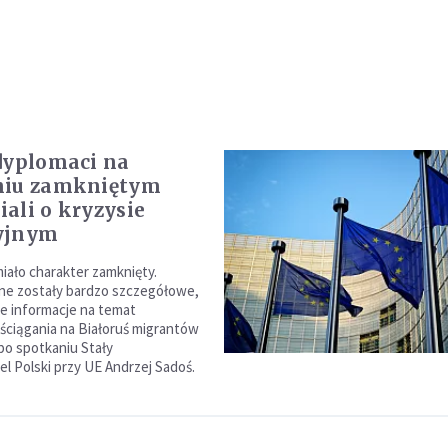
dyplomaci na
niu zamkniętym
ali o kryzysie
yjnym
miało charakter zamknięty.
ne zostały bardzo szczegółowe,
e informacje na temat
ciągania na Białoruś migrantów
 po spotkaniu Stały
el Polski przy UE Andrzej Sadoś.