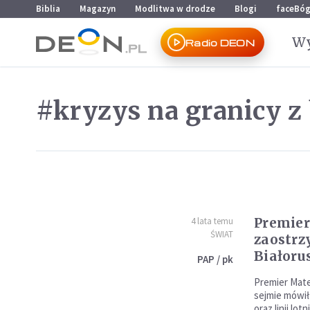
Przejdź do menu głównego
Przejdź do treści
Biblia
Magazyn
Modlitwa w drodze
Blogi
faceBó
Wy
Radio DEON
#kryzys na granicy z 
Premier
4 lata temu
ŚWIAT
zaostrz
Białoru
PAP / pk
Premier Mat
sejmie mówił
oraz linii lo