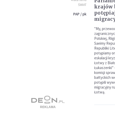
Parlame
ŚWIAT
krajów 
potępia
PAP / pk
migrac
"My, przewod
zagranicznyc
Polskiej, Rii
Saeimy Repub
Republiki Li
potępiamy or
eskalacji kry
Łotwy z Biał
Łukaszenki"
komisji spraw
bałtyckich 
potępili wyw
migracyjny na
Łotwą.