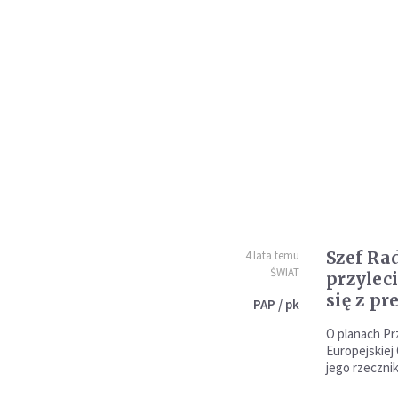
Szef Ra
4 lata temu
ŚWIAT
przyleci
się z p
PAP / pk
O planach P
Europejskiej
jego rzeczni