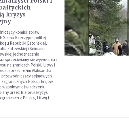
ntarzyści Polski i
bałtyckich
ją kryzys
yjny
niczący komisji spraw
h Sejmu Rzeczypospolitej
gikogu Republiki Estońskiej,
liki Łotewskiej i Seimasu
tewskiej jednoznacznie
az sprzeciwiamy się wywołaniu i
zysu na granicach Polski, Litwy i
orusią przez reżim Alaksandra
 - przewodniczący sejmowych
 zagranicznych Polski i krajów
we wspólnym oświadczeniu
ołany przez Białoruś kryzys
 granicach z Polską, Litwą i