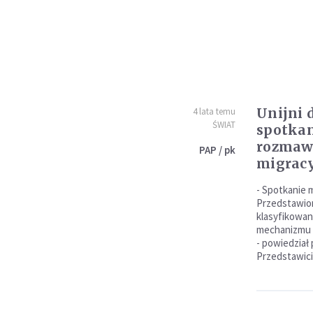
Unijni 
4 lata temu
ŚWIAT
spotka
rozmawi
PAP / pk
migrac
- Spotkanie 
Przedstawio
klasyfikowan
mechanizmu ś
- powiedział
Przedstawici