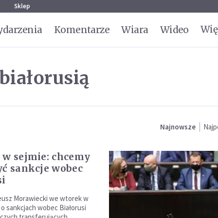
g
Sklep
Wię
darzenia
Komentarze
Wiara
Wideo
białorusią
Najnowsze
Najp
 w sejmie: chcemy
yć sankcje wobec
si
eusz Morawiecki we wtorek w
 o sankcjach wobec Białorusi
tniczych transferujących