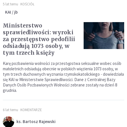
5 lat temu
KOŚCIÓŁ
KAI / jb
Ministerstwo
sprawiedliwości: wyroki
za przestępstwo pedofilii
odsiadują 1073 osoby, w
tym trzech księży
Karę pozbawienia wolności za przestępstwa seksualne wobec osób
małoletnich odsiadują obecnie w polskich więzienia 1073 osoby, w
tym trzech duchownych wyznania rzymskokatolickiego - dowiedziała
się KAI w Ministerstwie Sprawiedliwości. Dane z Centralnej Bazy
Danych Osób Pozbawionych Wolności zebrane zostały na dzień 8
grudnia.
6 lat temu
KOMENTARZE
ks. Bartosz Rajewski