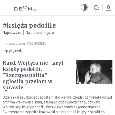
Przejdź do menu głównego
Przejdź do treści
#księża pedofile
Najnowsze
Najpopularniejsze
4 miesiące temu
WYDARZENIA
rp.pl / red.
Kard. Wojtyła nie "krył"
księży pedofili.
"Rzeczpospolita"
ogłosiła przełom w
sprawie
Dziennikarze „Rzeczpospolitej” jako pierwsi zbadali zamknięte dotąd
archiwa krakowskiej kurii, szukając odpowiedzi na to, czy kard.
Wojtyła krył księży pedofili. Wyniki kwerendy są jednoznaczne:
ówczesny metropolita krakowski nie przenosił księży z parafii do