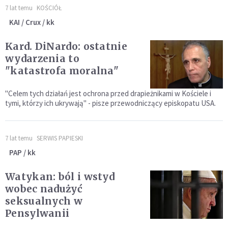
7 lat temu
KOŚCIÓŁ
KAI / Crux / kk
Kard. DiNardo: ostatnie
wydarzenia to
"katastrofa moralna"
"Celem tych działań jest ochrona przed drapieżnikami w Kościele i
tymi, którzy ich ukrywają" - pisze przewodniczący episkopatu USA.
7 lat temu
SERWIS PAPIESKI
PAP / kk
Watykan: ból i wstyd
wobec nadużyć
seksualnych w
Pensylwanii