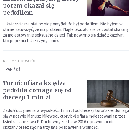
potem okazał się
pedofilem
- Uwierzcie mi, nikt by nie pomyślał, że był pedofilem. Nie byłem w
stanie zauważyć, że ma problem. Nagle okazało się, że został skazany
za molestowanie seksualne dzieci. Tak powinno się dziać z każdym,
kto popełnia takie czyny - mówi.
6 lat temu
KOŚCIÓŁ
PAP / df
Toruń: ofiara księdza
pedofila domaga się od
diecezji 1 mln zł
Zadośćuczynienia w wysokości 1 mln zł od diecezji toruńskiej domaga
się w pozwie Mariusz Milewski, który był ofiarą molestowania przez
księdza Jarosława P. Duchowny został w 2016 r. prawomocnie
skazany przez sąd na trzy lata pozbawienia wolności.