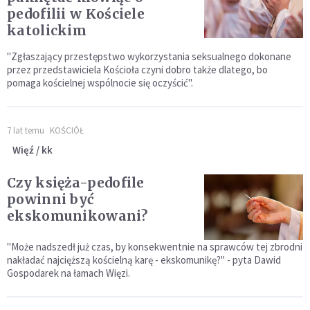
pedofilii w Kościele
katolickim
"Zgłaszający przestępstwo wykorzystania seksualnego dokonane
przez przedstawiciela Kościoła czyni dobro także dlatego, bo
pomaga kościelnej wspólnocie się oczyścić".
7 lat temu
KOŚCIÓŁ
Więź / kk
Czy księża-pedofile
powinni być
ekskomunikowani?
"Może nadszedł już czas, by konsekwentnie na sprawców tej zbrodni
nakładać najcięższą kościelną karę - ekskomunikę?" - pyta Dawid
Gospodarek na łamach Więzi.