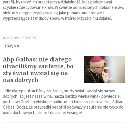
parafii, by ukryć ich przestępczą działalność, lecz podejmował
szybkie i zdecydowane kroki. W świetle odnalezionych dokumentów,
niektóre z jego decyzji jawią się jako ponadstandardowe i
wyprzedzające standardy epoki, w której przyszło mu działać.
4 lata temu
KOŚCIÓŁ
PAP/ kb
Abp Galbas: nie dlatego
utraciliśmy zaufanie, bo
zły świat uwziął się na
nas dobrych
- Nie dlatego utraciliśmy zaufanie, bo zły świat uwziął się na nas
dobrych. To jest nasza wina, nasza bardzo wielka wina - powiedział
portalowi Onet arcybiskup koadiutor archidiecezji katowickiej Adrian
Galbas. Dodał, że przypadki pedofilii podważyły zaufanie nie tylko do
osób duchownych, ale też do samej Ewangelii.