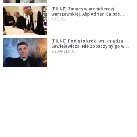
[PILNE] Zmiany w archidiecezji
warszawskiej. Abp Adrian Galbas
wręczył dekrety nowym proboszczom
KOŚCIÓŁ
[PILNE] Podjęto kroki ws. księdza
Sawielewicza. Nie zobaczymy go w
mediach
WYDARZENIA