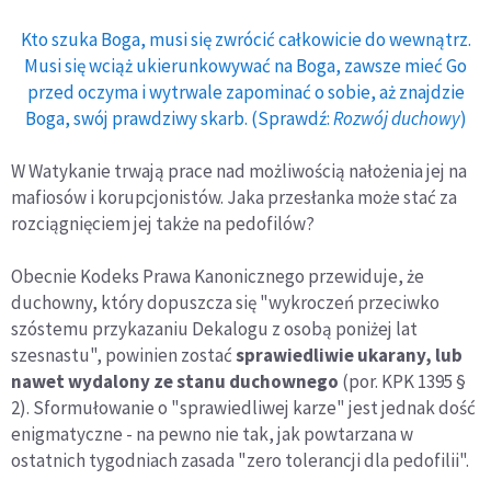
Kto szuka Boga, musi się zwrócić całkowicie do wewnątrz.
Musi się wciąż ukierunkowywać na Boga, zawsze mieć Go
przed oczyma i wytrwale zapominać o sobie, aż znajdzie
Boga, swój prawdziwy skarb. (Sprawdź:
Rozwój duchowy
)
W Watykanie trwają prace nad możliwością nałożenia jej na
mafiosów i korupcjonistów. Jaka przesłanka może stać za
rozciągnięciem jej także na pedofilów?
Obecnie Kodeks Prawa Kanonicznego przewiduje, że
duchowny, który dopuszcza się "wykroczeń przeciwko
szóstemu przykazaniu Dekalogu z osobą poniżej lat
szesnastu", powinien zostać
sprawiedliwie ukarany, lub
nawet wydalony ze stanu duchownego
(por. KPK 1395 §
2). Sformułowanie o "sprawiedliwej karze" jest jednak dość
enigmatyczne - na pewno nie tak, jak powtarzana w
ostatnich tygodniach zasada "zero tolerancji dla pedofilii".