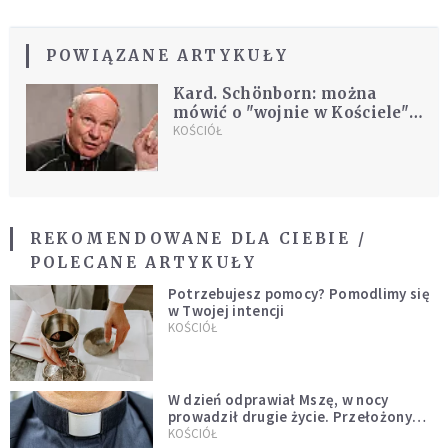
POWIĄZANE ARTYKUŁY
Kard. Schönborn: można
mówić o "wojnie w Kościele",
biskupi i kardynałowie
KOŚCIÓŁ
zajmują pozycje za i przeciw
papieżowi
REKOMENDOWANE DLA CIEBIE /
POLECANE ARTYKUŁY
Potrzebujesz pomocy? Pomodlimy się
w Twojej intencji
KOŚCIÓŁ
W dzień odprawiał Mszę, w nocy
prowadził drugie życie. Przełożony
kazał mu opuścić zakon
KOŚCIÓŁ