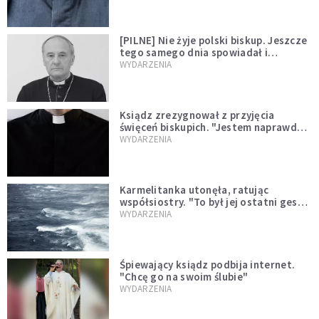
[PILNE] Nie żyje polski biskup. Jeszcze
tego samego dnia spowiadał i
sprawował Mszę świętą
WYDARZENIA
Ksiądz zrezygnował z przyjęcia
święceń biskupich. "Jestem naprawdę
niegodny"
WYDARZENIA
Karmelitanka utonęła, ratując
współsiostry. "To był jej ostatni gest
miłości"
WYDARZENIA
Śpiewający ksiądz podbija internet.
"Chcę go na swoim ślubie"
WYDARZENIA