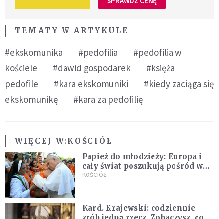
SPRAWDŹ CENĘ
TEMATY W ARTYKULE
#ekskomunika
#pedofilia
#pedofilia w
kościele
#dawid gospodarek
#księża
pedofile
#kara ekskomuniki
#kiedy zaciąga się
ekskomunikę
#kara za pedofilię
WIĘCEJ W:
KOŚCIÓŁ
Papież do młodzieży: Europa i
cały świat poszukują pośród was
nowych świętych
KOŚCIÓŁ
Kard. Krajewski: codziennie
zrób jedną rzecz. Zobaczysz, co