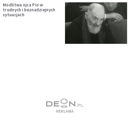
Modlitwa ojca Pio w
trudnych i beznadziejnych
sytuacjach