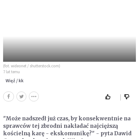
(fot. wideonet / shutterstock.com)
7 lat temu
Więź / kk
"Może nadszedł już czas, by konsekwentnie na
sprawców tej zbrodni nakładać najcięższą
kościelną karę - ekskomunikę?" - pyta Dawid