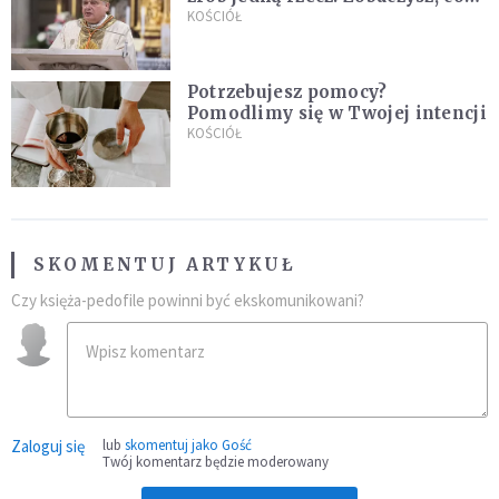
stanie się z twoim życiem
KOŚCIÓŁ
Potrzebujesz pomocy?
Pomodlimy się w Twojej intencji
KOŚCIÓŁ
SKOMENTUJ ARTYKUŁ
Czy księża-pedofile powinni być ekskomunikowani?
Zaloguj się
lub
skomentuj jako Gość
Twój komentarz będzie moderowany