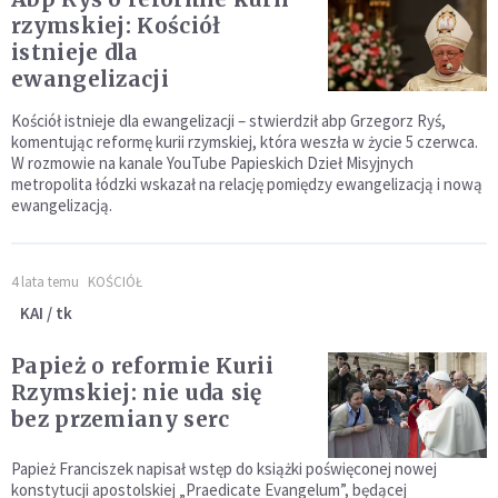
rzymskiej: Kościół
istnieje dla
ewangelizacji
Kościół istnieje dla ewangelizacji – stwierdził abp Grzegorz Ryś,
komentując reformę kurii rzymskiej, która weszła w życie 5 czerwca.
W rozmowie na kanale YouTube Papieskich Dzieł Misyjnych
metropolita łódzki wskazał na relację pomiędzy ewangelizacją i nową
ewangelizacją.
4 lata temu
KOŚCIÓŁ
KAI / tk
Papież o reformie Kurii
Rzymskiej: nie uda się
bez przemiany serc
Papież Franciszek napisał wstęp do książki poświęconej nowej
konstytucji apostolskiej „Praedicate Evangelum”, będącej