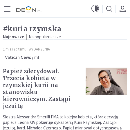
Przejdź do menu głównego
Przejdź do treści
#kuria rzymska
Najnowsze
Najpopularniejsze
1 miesiąc temu
WYDARZENIA
Vatican News / mł
Papież zdecydował.
Trzecia kobieta w
rzymskiej kurii na
stanowisku
kierowniczym. Zastąpi
jezuitę
Siostra Alessandra Smerilli FMA to kolejna kobieta, która decyzją
papieża Leona XIV pokieruje dykasterią Kurii Rzymskiej. Zastąpi
jezuitę, kard. Michalea Czernego. Papież mianował dotychczasową