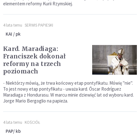
elementem reformy Kurii Rzymskiej.
4 lata temu
SERWIS PAPIESKI
KAI / pk
Kard. Maradiaga:
Franciszek dokonał
reformy na trzech
poziomach
- Niektórzy mówią, że trwa końcowy etap pontyfikatu. Mówię "nie".
To jest nowy etap pontyfikatu - uważa kard. Óscar Rodríguez
Maradiaga z Hondurasu. W marcu minie dziewięć lat od wyboru kard.
Jorge Mario Bergoglio na papieża.
4 lata temu
KOŚCIÓŁ
PAP/ kb