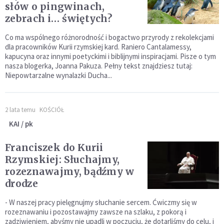
słów o pingwinach,
zebrach i… świętych?
Co ma wspólnego różnorodność i bogactwo przyrody z rekolekcjami
dla pracowników Kurii rzymskiej kard. Raniero Cantalamessy,
kapucyna oraz innymi poetyckimi i biblijnymi inspiracjami. Pisze o tym
nasza blogerka, Joanna Pakuza. Pełny tekst znajdziesz tutaj:
Niepowtarzalne wynalazki Ducha...
2 lata temu
KOŚCIÓŁ
KAI / pk
Franciszek do Kurii
Rzymskiej: Słuchajmy,
rozeznawajmy, bądźmy w
drodze
- W naszej pracy pielęgnujmy słuchanie sercem. Ćwiczmy się w
rozeznawaniu i pozostawajmy zawsze na szlaku, z pokorą i
zadziwieniem, abyśmy nie upadli w poczuciu, że dotarliśmy do celu, i