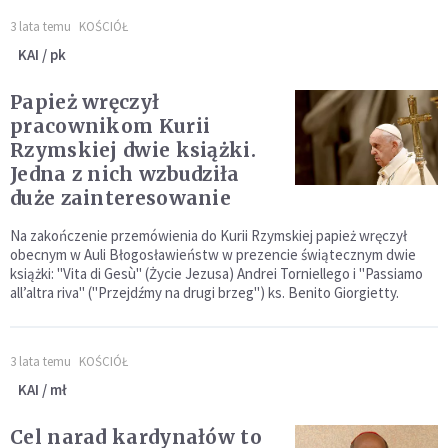
3 lata temu
KOŚCIÓŁ
KAI / pk
Papież wręczył
pracownikom Kurii
Rzymskiej dwie książki.
Jedna z nich wzbudziła
duże zainteresowanie
Na zakończenie przemówienia do Kurii Rzymskiej papież wręczył
obecnym w Auli Błogosławieństw w prezencie świątecznym dwie
książki: "Vita di Gesù" (Życie Jezusa) Andrei Torniellego i "Passiamo
all’altra riva" ("Przejdźmy na drugi brzeg") ks. Benito Giorgietty.
3 lata temu
KOŚCIÓŁ
KAI / mł
Cel narad kardynałów to