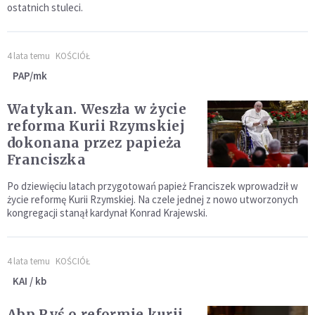
ostatnich stuleci.
4 lata temu
KOŚCIÓŁ
PAP/mk
Watykan. Weszła w życie
reforma Kurii Rzymskiej
dokonana przez papieża
Franciszka
Po dziewięciu latach przygotowań papież Franciszek wprowadził w
życie reformę Kurii Rzymskiej. Na czele jednej z nowo utworzonych
kongregacji stanął kardynał Konrad Krajewski.
4 lata temu
KOŚCIÓŁ
KAI / kb
Abp Ryś o reformie kurii