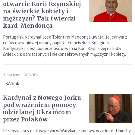
otwarcie Kurii Rzymskiej
na świeckie kobiety i
mężczyzn? Tak twierdzi
kard. Mendonça
Portugalski kardynał José Tolentino Mendonça uważa, że jednym z
celów dwudniowej narady papieża Franciszka z Kolegium
Kardynalskim jest konieczność otwarcia Kurii Rzymskiej na ludzi
świeckich: ochrzczonych i niekonsekrowanych mężczyzn i kobiety.
3 lata temu
KOŚCIÓŁ
KAI/mk
Kardynał z Nowego Jorku
pod wrażeniem pomocy
udzielanej Ukraińcom
przez Polaków
Przebywający na trwającym w Watykanie konsystorzu kard. Timothy