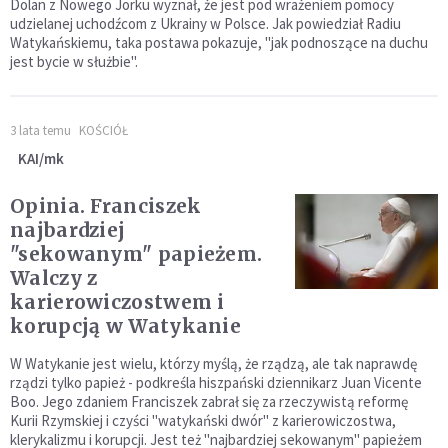
Dolan z Nowego Jorku wyznał, że jest pod wrażeniem pomocy
udzielanej uchodźcom z Ukrainy w Polsce. Jak powiedział Radiu
Watykańskiemu, taka postawa pokazuje, "jak podnoszące na duchu
jest bycie w służbie".
3 lata temu
KOŚCIÓŁ
KAI/mk
Opinia. Franciszek
najbardziej
"sekowanym" papieżem.
Walczy z
karierowiczostwem i
korupcją w Watykanie
W Watykanie jest wielu, którzy myślą, że rządzą, ale tak naprawdę
rządzi tylko papież - podkreśla hiszpański dziennikarz Juan Vicente
Boo. Jego zdaniem Franciszek zabrał się za rzeczywistą reformę
Kurii Rzymskiej i czyści "watykański dwór" z karierowiczostwa,
klerykalizmu i korupcji. Jest też "najbardziej sekowanym" papieżem