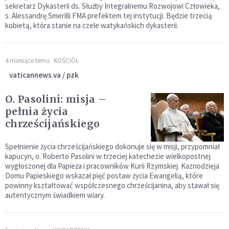
sekretarz Dykasterii ds. Służby Integralnemu Rozwojowi Człowieka,
s. Alessandrę Smerilli FMA prefektem tej instytucji. Będzie trzecią
kobietą, która stanie na czele watykańskich dykasterii.
4 miesiące temu
KOŚCIÓŁ
vaticannews.va / pzk
O. Pasolini: misja –
pełnia życia
chrześcijańskiego
Spełnienie życia chrześcijańskiego dokonuje się w misji, przypomniał
kapucyn, o. Roberto Pasolini w trzeciej katechezie wielkopostnej
wygłoszonej dla Papieża i pracowników Kurii Rzymskiej. Kaznodzieja
Domu Papieskiego wskazał pięć postaw życia Ewangelią, które
powinny kształtować współczesnego chrześcijanina, aby stawał się
autentycznym świadkiem wiary.