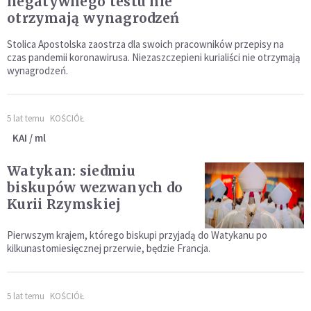
negatywnego testu nie
otrzymają wynagrodzeń
Stolica Apostolska zaostrza dla swoich pracowników przepisy na
czas pandemii koronawirusa. Niezaszczepieni kurialiści nie otrzymają
wynagrodzeń.
5 lat temu
KOŚCIÓŁ
KAI / ml
Watykan: siedmiu
biskupów wezwanych do
Kurii Rzymskiej
Pierwszym krajem, którego biskupi przyjadą do Watykanu po
kilkunastomiesięcznej przerwie, będzie Francja.
5 lat temu
KOŚCIÓŁ