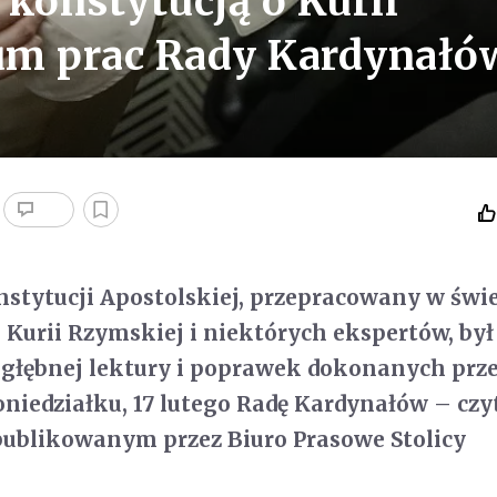
konstytucją o Kurii
um prac Rady Kardynałó
stytucji Apostolskiej, przepracowany w świe
 Kurii Rzymskiej i niektórych ekspertów, był
głębnej lektury i poprawek dokonanych prz
oniedziałku, 17 lutego Radę Kardynałów – cz
ublikowanym przez Biuro Prasowe Stolicy