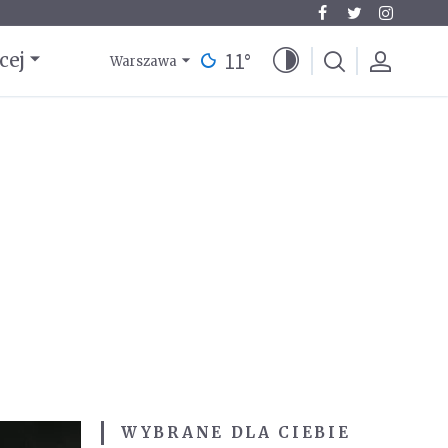
11
°
cej
Warszawa
WYBRANE DLA CIEBIE