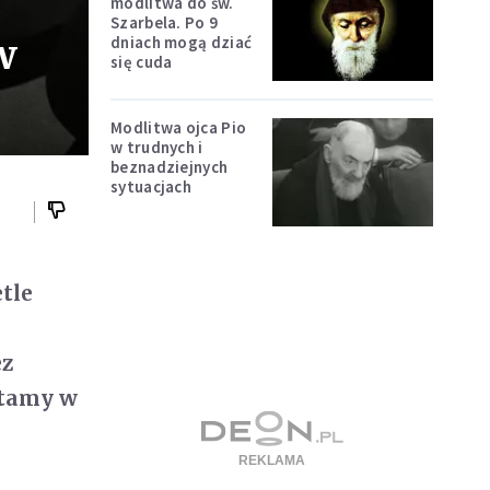
modlitwa do św.
Szarbela. Po 9
w
dniach mogą dziać
się cuda
Modlitwa ojca Pio
w trudnych i
beznadziejnych
sytuacjach
tle
ez
ytamy w