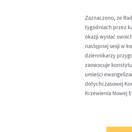
Zaznaczono, że Rad
tygodniach przez k
okazji wysłać swoi
następnej sesji w 
dziennikarzy przygo
zaowocuje konstytu
umieści ewangeliza
dotychczasowej Kong
Krzewienia Nowej Ew