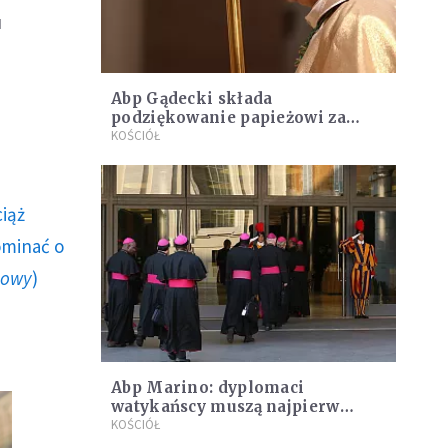
u
Abp Gądecki składa
podziękowanie papieżowi za
adhortację o Amazonii
KOŚCIÓŁ
ciąż
ominać o
howy
)
Abp Marino: dyplomaci
watykańscy muszą najpierw
wzrastać jako kapłani
KOŚCIÓŁ