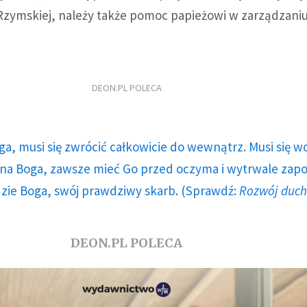
i Rzymskiej, należy także pomoc papieżowi w zarządzani
DEON.PL POLECA
ga, musi się zwrócić całkowicie do wewnątrz. Musi się w
a Boga, zawsze mieć Go przed oczyma i wytrwale zap
dzie Boga, swój prawdziwy skarb. (Sprawdź:
Rozwój duc
DEON.PL POLECA