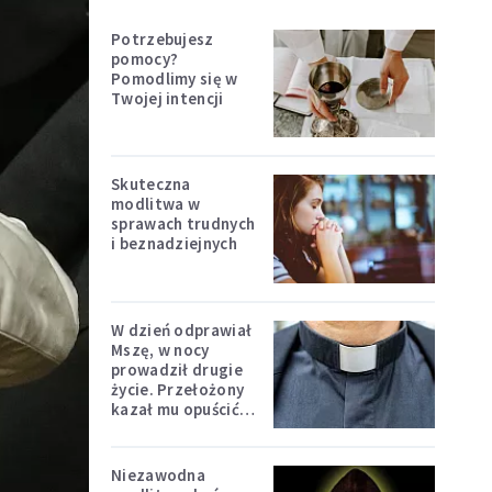
Potrzebujesz
pomocy?
Pomodlimy się w
Twojej intencji
Skuteczna
modlitwa w
sprawach trudnych
i beznadziejnych
W dzień odprawiał
Mszę, w nocy
prowadził drugie
życie. Przełożony
kazał mu opuścić
zakon
Niezawodna