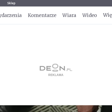
g
Sklep
Wię
darzenia
Komentarze
Wiara
Wideo