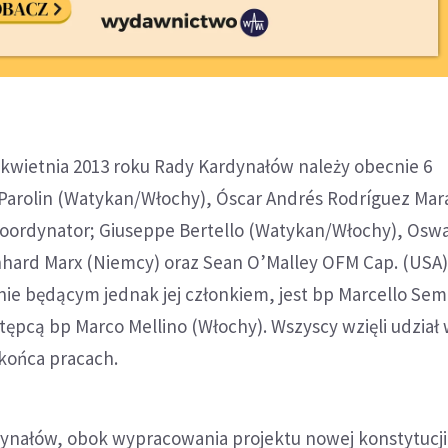
 kwietnia 2013 roku Rady Kardynałów należy obecnie 6
 Parolin (Watykan/Włochy), Óscar Andrés Rodríguez Mar
koordynator; Giuseppe Bertello (Watykan/Włochy), Osw
inhard Marx (Niemcy) oraz Sean O’Malley OFM Cap. (USA
nie będącym jednak jej członkiem, jest bp Marcello Se
stępcą bp Marco Mellino (Włochy). Wszyscy wzięli udział
 końca pracach.
ynałów, obok wypracowania projektu nowej konstytucji