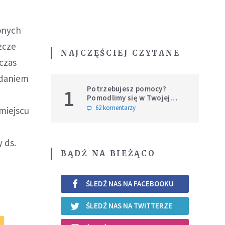
onych
zcze
NAJCZĘŚCIEJ CZYTANE
czas
Zdaniem
Potrzebujesz pomocy?
1
Pomodlimy się w Twojej
intencji
62 komentarzy
miejscu
 ds.
BĄDŹ NA BIEŻĄCO
ŚLEDŹ NAS NA FACEBOOKU
ŚLEDŹ NAS NA TWITTERZE