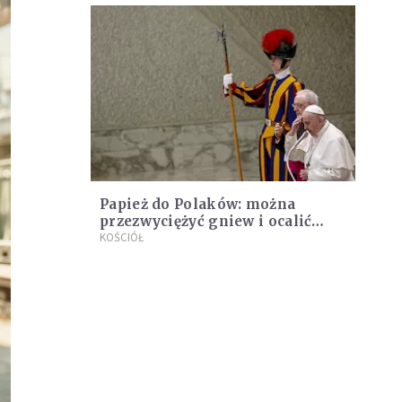
Papież do Polaków: można
przezwyciężyć gniew i ocalić
przyjaźń
KOŚCIÓŁ