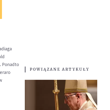
adiaga
ald
). Ponadto
POWIĄZANE ARTYKUŁY
meraro
 w