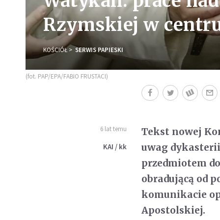
Watykan: prace nad 
Rzymskiej w centr
KOŚCIÓŁ
SERWIS PAPIESKI
(fot. PAP/EPA/FABIO FRUSTACI)
6 lat temu
Tekst nowej Kon
uwag dykasterii
KAI / kk
przedmiotem do
obradującą od p
komunikacie op
Apostolskiej.