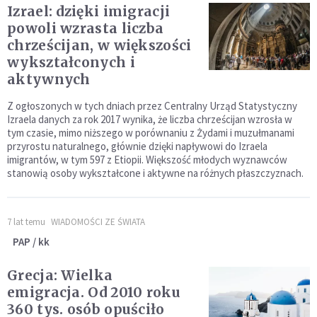
Izrael: dzięki imigracji
powoli wzrasta liczba
chrześcijan, w większości
wykształconych i
aktywnych
Z ogłoszonych w tych dniach przez Centralny Urząd Statystyczny
Izraela danych za rok 2017 wynika, że liczba chrześcijan wzrosła w
tym czasie, mimo niższego w porównaniu z Żydami i muzułmanami
przyrostu naturalnego, głównie dzięki napływowi do Izraela
imigrantów, w tym 597 z Etiopii. Większość młodych wyznawców
stanowią osoby wykształcone i aktywne na różnych płaszczyznach.
7 lat temu
WIADOMOŚCI ZE ŚWIATA
PAP / kk
Grecja: Wielka
emigracja. Od 2010 roku
360 tys. osób opuściło