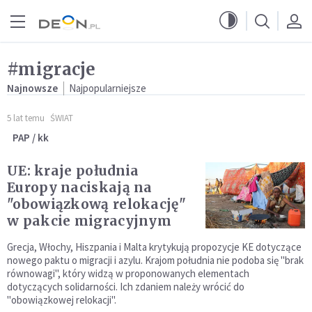
Przejdź do menu głównego
Przejdź do treści
#migracje
Najnowsze
Najpopularniejsze
5 lat temu
ŚWIAT
PAP / kk
UE: kraje południa
Europy naciskają na
"obowiązkową relokację"
w pakcie migracyjnym
Grecja, Włochy, Hiszpania i Malta krytykują propozycje KE dotyczące
nowego paktu o migracji i azylu. Krajom południa nie podoba się "brak
równowagi", który widzą w proponowanych elementach
dotyczących solidarności. Ich zdaniem należy wrócić do
"obowiązkowej relokacji".