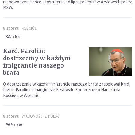
niepowodzenia chcą zaostrzenia od lipca przepisów azylowych przez
MSW.
8 lat temu
KOŚCIÓŁ
KAI / kk
Kard. Parolin:
dostrzeżmy w każdym
imigrancie naszego
brata
O dostrzeżenie w każdym imigrancie naszego brata zaapelował kard.
Pietro Parolin na marginesie Festiwalu Społecznego Nauczania
Kościoła w Weronie.
8 lat temu
WIADOMOŚCI Z POLSKI
PAP / kw