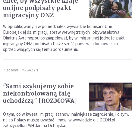
chce, by wszystkie kraje
unijne podpisały pakt
migracyjny ONZ
W opublikowanym w poniedziałek wywiadzie komisarz Unii
Europejskiej ds. migracji, spraw wewnętrznych i obywatelstwa
Dimitris Avramopoulos zaapelował, by w imię unijnej jedności pakt
migracyjny ONZ podpisało także sześć państw członkowskich
sprzeciwiających się temu porozumieniu.
7 lat temu
MAGAZYN
"Sami szykujemy sobie
niekontrolowaną falę
uchodźczą" [ROZMOWA]
O tym, co w kwestii migracji stanowi największe zagrożenie, i o tym,
na co Polacy muszą uważać - mówi w wywiadzie dla DEON.pl
założycielka PAH Janina Ochojska.