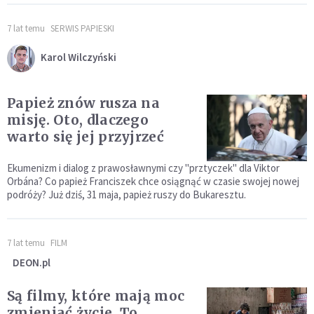
7 lat temu
SERWIS PAPIESKI
Karol Wilczyński
Papież znów rusza na
misję. Oto, dlaczego
warto się jej przyjrzeć
Ekumenizm i dialog z prawosławnymi czy "prztyczek" dla Viktor
Orbána? Co papież Franciszek chce osiągnąć w czasie swojej nowej
podróży? Już dziś, 31 maja, papież ruszy do Bukaresztu.
7 lat temu
FILM
DEON.pl
Są filmy, które mają moc
zmieniać życie. To