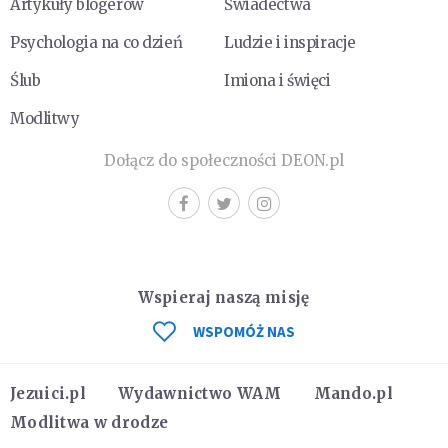
Artykuły blogerów
Świadectwa
Psychologia na co dzień
Ludzie i inspiracje
Ślub
Imiona i święci
Modlitwy
Dołącz do społeczności DEON.pl
Wspieraj naszą misję
WSPOMÓŻ NAS
Jezuici.pl
Wydawnictwo WAM
Mando.pl
Modlitwa w drodze