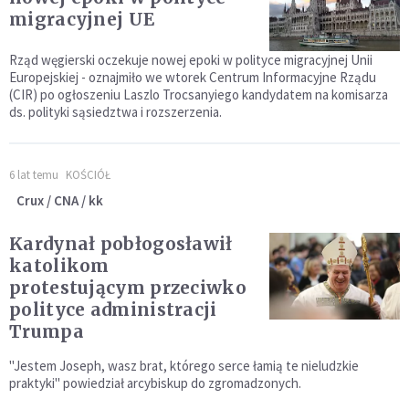
migracyjnej UE
Rząd węgierski oczekuje nowej epoki w polityce migracyjnej Unii
Europejskiej - oznajmiło we wtorek Centrum Informacyjne Rządu
(CIR) po ogłoszeniu Laszlo Trocsanyiego kandydatem na komisarza
ds. polityki sąsiedztwa i rozszerzenia.
6 lat temu
KOŚCIÓŁ
Crux / CNA / kk
Kardynał pobłogosławił
katolikom
protestującym przeciwko
polityce administracji
Trumpa
"Jestem Joseph, wasz brat, którego serce łamią te nieludzkie
praktyki" powiedział arcybiskup do zgromadzonych.