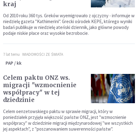
kraj
Od 2010 roku 360 tys. Greków wyemigrowało z ojczyzny - informuje w
niedzielę gazeta "Kathimerini". Grecki ośrodek KEPE, którego wyniki
badań publikuje w niedzielę ateński dziennik, jako główne powody
podaje niskie płace oraz wysokie bezrobocie.
7 lat temu
WIADOMOŚCI ZE ŚWIATA
PAP / kk
Celem paktu ONZ ws.
migracji "wzmocnienie
współpracy" w tej
dziedzinie
Celem oenzetowskiego paktu w sprawie migracji, który w
poniedziałek przyjęła większość państw ONZ, jest "wzmocnienie
współpracy" w dziedzinie migracji międzynarodowej "we wszystkich
jej aspektach", z "poszanowaniem suwerenności państw".