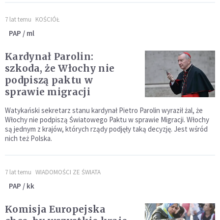
7 lat temu
KOŚCIÓŁ
PAP / ml
Kardynał Parolin:
szkoda, że Włochy nie
podpiszą paktu w
sprawie migracji
Watykański sekretarz stanu kardynał Pietro Parolin wyraził żal, że
Włochy nie podpiszą Światowego Paktu w sprawie Migracji. Włochy
są jednym z krajów, których rządy podjęły taką decyzję. Jest wśród
nich też Polska.
7 lat temu
WIADOMOŚCI ZE ŚWIATA
PAP / kk
Komisja Europejska