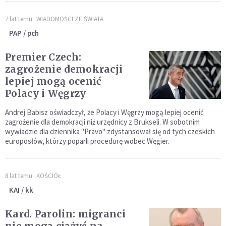
7 lat temu
WIADOMOŚCI ZE ŚWIATA
PAP / pch
Premier Czech:
zagrożenie demokracji
lepiej mogą ocenić
Polacy i Węgrzy
Andrej Babisz oświadczył, że Polacy i Węgrzy mogą lepiej ocenić
zagrożenie dla demokracji niż urzędnicy z Brukseli. W sobotnim
wywiadzie dla dziennika "Pravo" zdystansował się od tych czeskich
europosłów, którzy poparli procedurę wobec Węgier.
8 lat temu
KOŚCIÓŁ
KAI / kk
Kard. Parolin: migranci