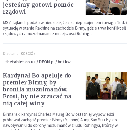
jesteśmy gotowi pomóc
rządowi
MSZ Tajlandii podało w niedzielę, że z zaniepokojeniem i uwagą śledzi
sytuację w stanie Rakhine na zachodzie Birmy, gdzie trwa konflikt sił
rządowych z muzułmanami z mniejszości Rohingja.
8 lat temu
KOŚCIÓŁ
thetablet.co.uk / DEON.pl / br / kw
Kardynał Bo apeluje do
premier Birmy, by
broniła muzułmanów.
Prosi, by nie zrzucać na
nią całej winy
Birmański kardynał Charles Maung Bo w ostatniej wypowiedzi
próbował zachęcić premier Birmy (Mjanmy) Aung San Suu Kyi do
nawoływaniu do obrony muzułmanów z ludu Rohingya, którzy w