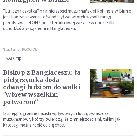
"Etniczna czystka" na mniejszości muzułmańskiej Rohingja w Birmie
jest kontynuowana - oświadczył we wtorek wysoki rangą
przedstawiciel ONZ po czterodniowej wizycie w obozie dla
uchodźców w sąsiednim Bangladeszu.
8 lat temu
KOŚCIÓŁ
KAI / mp
Biskup z Bangladeszu: ta
pielgrzymka doda
odwagi ludziom do walki
"wbrew wszelkim
potworom“
Istnieją "ogromne naciski wpływowych ludzi, zwłaszcza
muzułmanów“, którzy twierdzą, że z mniejszościami, takimi jak
katolicy, można robić co się chce.