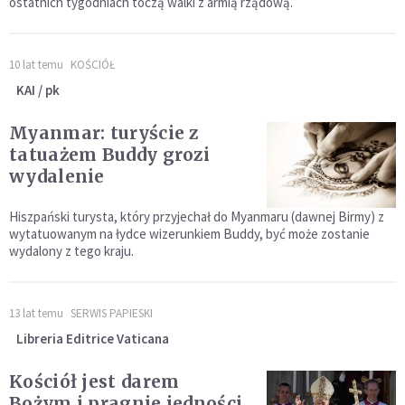
ostatnich tygodniach toczą walki z armią rządową.
10 lat temu
KOŚCIÓŁ
KAI / pk
Myanmar: turyście z
tatuażem Buddy grozi
wydalenie
Hiszpański turysta, który przyjechał do Myanmaru (dawnej Birmy) z
wytatuowanym na łydce wizerunkiem Buddy, być może zostanie
wydalony z tego kraju.
13 lat temu
SERWIS PAPIESKI
Libreria Editrice Vaticana
Kościół jest darem
Bożym i pragnie jedności