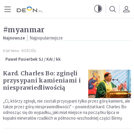
Przejdź do menu głównego
Przejdź do treści
#myanmar
Najnowsze
Najpopularniejsze
6 lat temu
KOŚCIÓŁ
Paweł Pasierbek SJ / KAI / kk
Kard. Charles Bo: zginęli
przysypani kamieniami i
niesprawiedliwością
„Ci, którzy zginęli, nie zostali przysypani tylko przez górę kamieni, ale
także przez górę niesprawiedliwości” – powiedział kard. Charles Bo
odnosząc się do wypadku, jaki miał miejsce na początku lipca w
kopalni minerałów rzadkich w północno-wschodniej części Birmy.