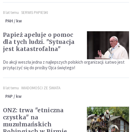
8 lat temu
SERWIS PAPIESKI
PAH / kw
Papież apeluje o pomoc
dla tych ludzi. "Sytuacja
jest katastrofalna"
Do akcji weszła jedna z najlepszych polskich organizacji. Łatwo jest
przyłączyć się do prośby Ojca świętego!
8 lat temu
WIADOMOŚCI ZE ŚWIATA
PAP / kw
ONZ: trwa "etniczna
czystka" na
muzułmańskich
Rohingjach w Birmie