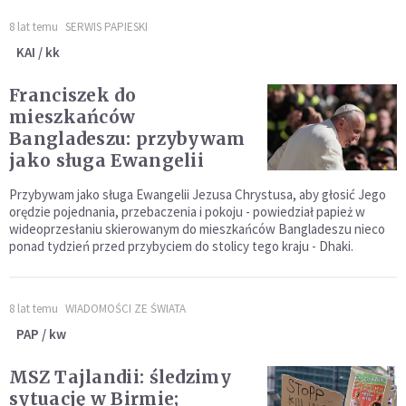
8 lat temu
SERWIS PAPIESKI
KAI / kk
Franciszek do
mieszkańców
Bangladeszu: przybywam
jako sługa Ewangelii
Przybywam jako sługa Ewangelii Jezusa Chrystusa, aby głosić Jego
orędzie pojednania, przebaczenia i pokoju - powiedział papież w
wideoprzesłaniu skierowanym do mieszkańców Bangladeszu nieco
ponad tydzień przed przybyciem do stolicy tego kraju - Dhaki.
8 lat temu
WIADOMOŚCI ZE ŚWIATA
PAP / kw
MSZ Tajlandii: śledzimy
sytuację w Birmie;