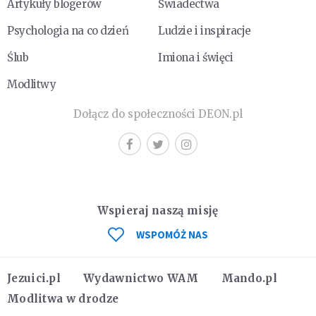
Artykuły blogerów
Świadectwa
Psychologia na co dzień
Ludzie i inspiracje
Ślub
Imiona i święci
Modlitwy
Dołącz do społeczności DEON.pl
Wspieraj naszą misję
WSPOMÓŻ NAS
Jezuici.pl
Wydawnictwo WAM
Mando.pl
Modlitwa w drodze