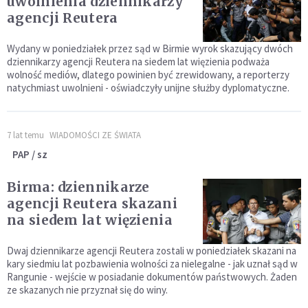
uwolnienia dziennikarzy
agencji Reutera
Wydany w poniedziałek przez sąd w Birmie wyrok skazujący dwóch
dziennikarzy agencji Reutera na siedem lat więzienia podważa
wolność mediów, dlatego powinien być zrewidowany, a reporterzy
natychmiast uwolnieni - oświadczyły unijne służby dyplomatyczne.
7 lat temu
WIADOMOŚCI ZE ŚWIATA
PAP / sz
Birma: dziennikarze
agencji Reutera skazani
na siedem lat więzienia
Dwaj dziennikarze agencji Reutera zostali w poniedziałek skazani na
kary siedmiu lat pozbawienia wolności za nielegalne - jak uznał sąd w
Rangunie - wejście w posiadanie dokumentów państwowych. Żaden
ze skazanych nie przyznał się do winy.