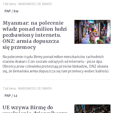
7 lat temu
WIADOMOŚCI ZE ŚWIATA
PAP / kw
Myanmar: na polecenie
władz ponad milion ludzi
pozbawiony internetu.
ONZ: armia dopuszcza
się przemocy
Na polecenie rządu Birmy ponad milion mieszkańców zachodnich
stanów Arakan i Czin zostało odciętych od internetu - pisze dpa.
Obrońcy praw człowieka protestują przeciw blokadzie, ONZ obawia
się, że birmańska armia dopuszcza się tam przemocy wobec ludności.
7 lat temu
WIADOMOŚCI ZE ŚWIATA
PAP / sz
UE wzywa Birmę do