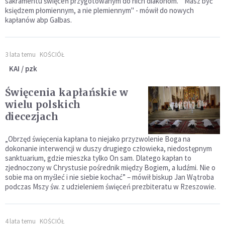
sakramentu święceń przygotowanym do nich diakonom. "Masz być
księdzem płomiennym, a nie plemiennym" - mówił do nowych
kapłanów abp Galbas.
3 lata temu
KOŚCIÓŁ
KAI / pzk
Święcenia kapłańskie w
wielu polskich
diecezjach
„Obrzęd święcenia kapłana to niejako przyzwolenie Boga na
dokonanie interwencji w duszy drugiego człowieka, niedostępnym
sanktuarium, gdzie mieszka tylko On sam. Dlatego kapłan to
zjednoczony w Chrystusie pośrednik między Bogiem, a ludźmi. Nie o
sobie ma on myśleć i nie siebie kochać” – mówił biskup Jan Wątroba
podczas Mszy św. z udzieleniem święceń prezbiteratu w Rzeszowie.
4 lata temu
KOŚCIÓŁ