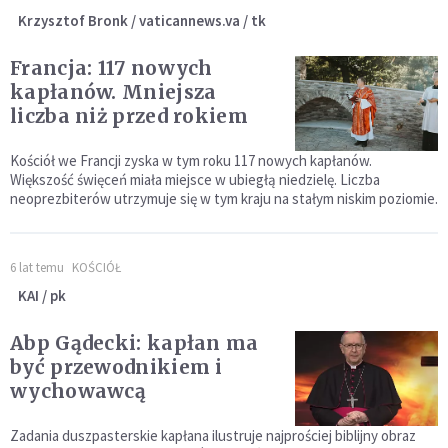
Krzysztof Bronk / vaticannews.va / tk
Francja: 117 nowych
kapłanów. Mniejsza
liczba niż przed rokiem
Kościół we Francji zyska w tym roku 117 nowych kapłanów.
Większość święceń miała miejsce w ubiegłą niedzielę. Liczba
neoprezbiterów utrzymuje się w tym kraju na stałym niskim poziomie.
6 lat temu
KOŚCIÓŁ
KAI / pk
Abp Gądecki: kapłan ma
być przewodnikiem i
wychowawcą
Zadania duszpasterskie kapłana ilustruje najprościej biblijny obraz