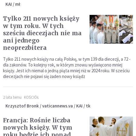
KAI / mł
Tylko 211 nowych księży
w tym roku. W tych
sześciu diecezjach nie ma
ani jednego
neoprezbitera
Tylko 211 nowych księży na całą Polskę, w tym 139 dla diecezji, a 72 -
dla zakonów. To kolejny rok, w którym znowu wyświęcono mniej
księży. Jest ich niemal o jedną piąta mniej niż w 2024 roku. W sześciu
diecezjach nie pojawi się żaden nowy ksiądz
2 lata temu
KOŚCIÓŁ
Krzysztof Bronk / vaticannews.va / KAI / tk
Francja: Rośnie liczba
nowych księży. W tym
roku będzie ich ponad