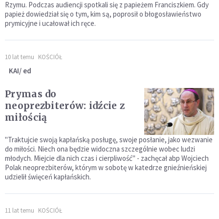
Rzymu. Podczas audiencji spotkali się z papieżem Franciszkiem. Gdy
papież dowiedział się o tym, kim są, poprosił o błogosławieństwo
prymicyjne i ucałował ich ręce.
10 lat temu
KOŚCIÓŁ
KAI/ ed
Prymas do
neoprezbiterów: idźcie z
miłością
"Traktujcie swoją kapłańską posługę, swoje posłanie, jako wezwanie
do miłości. Niech ona będzie widoczna szczególnie wobec ludzi
młodych. Miejcie dla nich czas i cierpliwość" - zachęcał abp Wojciech
Polak neoprezbiterów, którym w sobotę w katedrze gnieźnieńskiej
udzielił święceń kapłańskich.
11 lat temu
KOŚCIÓŁ