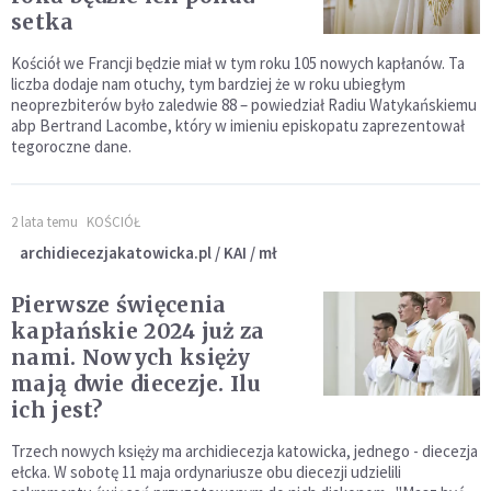
setka
Kościół we Francji będzie miał w tym roku 105 nowych kapłanów. Ta
liczba dodaje nam otuchy, tym bardziej że w roku ubiegłym
neoprezbiterów było zaledwie 88 – powiedział Radiu Watykańskiemu
abp Bertrand Lacombe, który w imieniu episkopatu zaprezentował
tegoroczne dane.
2 lata temu
KOŚCIÓŁ
archidiecezjakatowicka.pl / KAI / mł
Pierwsze święcenia
kapłańskie 2024 już za
nami. Nowych księży
mają dwie diecezje. Ilu
ich jest?
Trzech nowych księży ma archidiecezja katowicka, jednego - diecezja
ełcka. W sobotę 11 maja ordynariusze obu diecezji udzielili