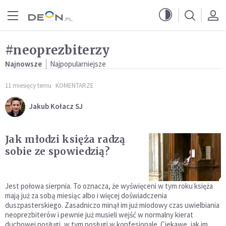
Przejdź do menu głównego
Przejdź do treści
#neoprezbiterzy
Najnowsze
Najpopularniejsze
11 miesięcy temu
KOMENTARZE
Jakub Kołacz SJ
Jak młodzi księża radzą
sobie ze spowiedzią?
Jest połowa sierpnia. To oznacza, że wyświęceni w tym roku księża
mają już za sobą miesiąc albo i więcej doświadczenia
duszpasterskiego. Zasadniczo minął im już miodowy czas uwielbiania
neoprezbiterów i pewnie już musieli wejść w normalny kierat
duchowej posługi, w tym posługi w konfesjonale. Ciekawe, jak im