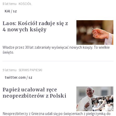
8 lat temu
KOŚCIÓŁ
KAI / sz
Laos: Kościół raduje się z
4 nowych księży
Władze przez 30 lat zabraniały wyświęcać nowych księży. To wielkie
święto.
9 lat temu
SERWIS PAPIESKI
twitter.com / sz
Papież ucałował ręce
neoprezbiterów z Polski
Neoprezbiterzy z Gniezna udali się po święceniach z pielgrzymką do