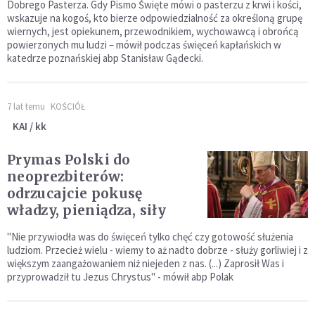
Dobrego Pasterza. Gdy Pismo Święte mówi o pasterzu z krwi i kości,
wskazuje na kogoś, kto bierze odpowiedzialność za określoną grupę
wiernych, jest opiekunem, przewodnikiem, wychowawcą i obrońcą
powierzonych mu ludzi – mówił podczas święceń kapłańskich w
katedrze poznańskiej abp Stanisław Gądecki.
7 lat temu
KOŚCIÓŁ
KAI / kk
Prymas Polski do
neoprezbiterów:
odrzucajcie pokusę
władzy, pieniądza, siły
"Nie przywiodła was do święceń tylko chęć czy gotowość służenia
ludziom. Przecież wielu - wiemy to aż nadto dobrze - służy gorliwiej i z
większym zaangażowaniem niż niejeden z nas. (...) Zaprosił Was i
przyprowadził tu Jezus Chrystus" - mówił abp Polak