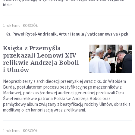
idzie…
1 rok temu
KOŚCIÓŁ
Ks. Paweł Rytel-Andrianik, Artur Hanula / vaticannews.va / pzk
Księża z Przemyśla
przekazali Leonowi XIV
relikwie Andrzeja Boboli
i Ulmów
Neoprezbiterzy z archidiecezji przemyskiej wraz z ks. dr. Witoldem
Burdą, postulatorem procesu beatyfikacyjnego męczenników z
Markowej, podczas środowej audiencji generalnej przekazali Ojcu
Świętemu relikwie patrona Polski św. Andrzeja Boboli oraz
pamiątkowy album związany z beatyfikacją rodziny Ulmów, obrazki z
modlitwą o ich kanonizację wraz z relikwiami.
1 rok temu
KOŚCIÓŁ