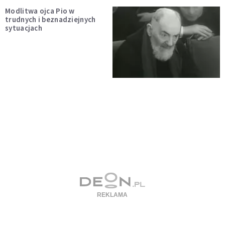
Modlitwa ojca Pio w
trudnych i beznadziejnych
sytuacjach