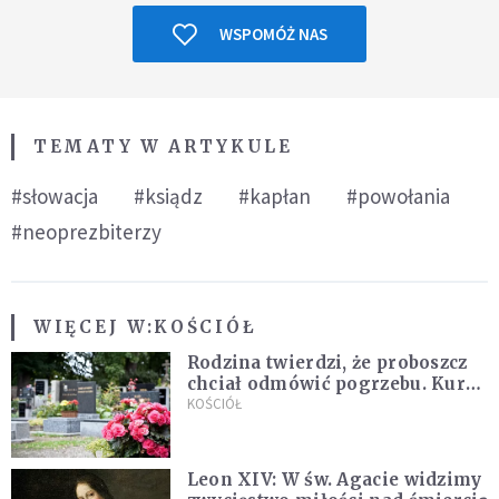
WSPOMÓŻ NAS
TEMATY W ARTYKULE
#słowacja
#ksiądz
#kapłan
#powołania
#neoprezbiterzy
WIĘCEJ W:
KOŚCIÓŁ
Rodzina twierdzi, że proboszcz
chciał odmówić pogrzebu. Kuria
zapowiada wyjaśnienia
KOŚCIÓŁ
Leon XIV: W św. Agacie widzimy