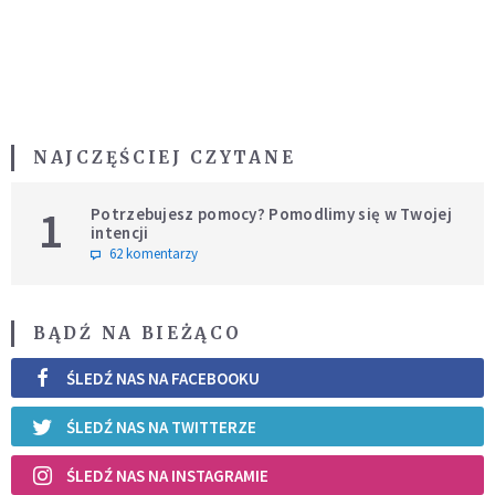
NAJCZĘŚCIEJ CZYTANE
1
Potrzebujesz pomocy? Pomodlimy się w Twojej
intencji
62 komentarzy
BĄDŹ NA BIEŻĄCO
ŚLEDŹ NAS NA FACEBOOKU
ŚLEDŹ NAS NA TWITTERZE
ŚLEDŹ NAS NA INSTAGRAMIE