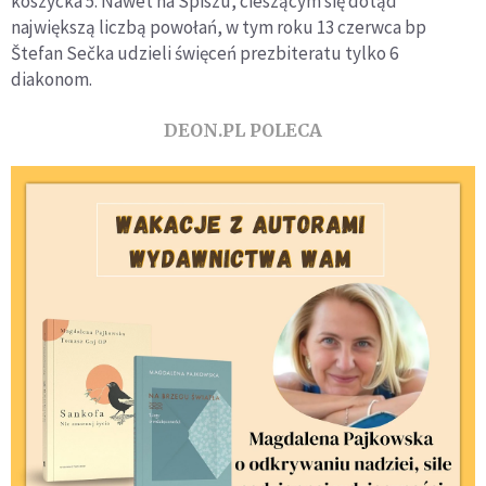
koszycka 5. Nawet na Spiszu, cieszącym się dotąd
największą liczbą powołań, w tym roku 13 czerwca bp
Štefan Sečka udzieli święceń prezbiteratu tylko 6
diakonom.
DEON.PL POLECA