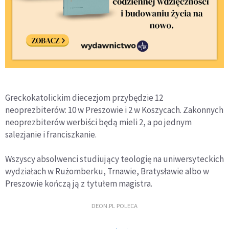
Greckokatolickim diecezjom przybędzie 12
neoprezbiterów: 10 w Preszowie i 2 w Koszycach. Zakonnych
neoprezbiterów werbiści będą mieli 2, a po jednym
salezjanie i franciszkanie.
Wszyscy absolwenci studiujący teologię na uniwersyteckich
wydziałach w Rużomberku, Trnawie, Bratysławie albo w
Preszowie kończą ją z tytułem magistra.
DEON.PL POLECA