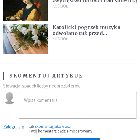
zwycięstwo miłości nad śmiercią
KOŚCIÓŁ
Katolicki pogrzeb muzyka
odwołano tuż przed
uroczystością. Powodem była
KOŚCIÓŁ
przynależność do masonerii
SKOMENTUJ ARTYKUŁ
Słowacja: spadek liczby neoprezbiterów
Zaloguj się
lub
skomentuj jako Gość
Twój komentarz będzie moderowany