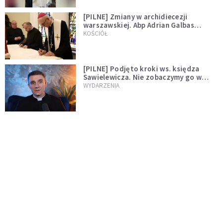
[PILNE] Zmiany w archidiecezji
warszawskiej. Abp Adrian Galbas
wręczył dekrety nowym proboszczom
KOŚCIÓŁ
[PILNE] Podjęto kroki ws. księdza
Sawielewicza. Nie zobaczymy go w
mediach
WYDARZENIA