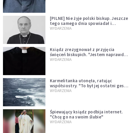
[PILNE] Nie żyje polski biskup. Jeszcze
tego samego dnia spowiadał i
sprawował Mszę świętą
WYDARZENIA
Ksiądz zrezygnował z przyjęcia
święceń biskupich. "Jestem naprawdę
niegodny"
WYDARZENIA
Karmelitanka utonęła, ratując
współsiostry. "To był jej ostatni gest
miłości"
WYDARZENIA
Śpiewający ksiądz podbija internet.
"Chcę go na swoim ślubie"
WYDARZENIA