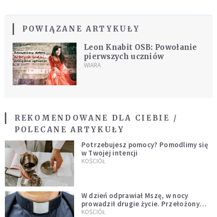
POWIĄZANE ARTYKUŁY
Leon Knabit OSB: Powołanie
pierwszych uczniów
WIARA
REKOMENDOWANE DLA CIEBIE /
POLECANE ARTYKUŁY
Potrzebujesz pomocy? Pomodlimy się
w Twojej intencji
KOŚCIÓŁ
W dzień odprawiał Mszę, w nocy
prowadził drugie życie. Przełożony
kazał mu opuścić zakon
KOŚCIÓŁ