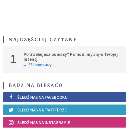
NAJCZĘŚCIEJ CZYTANE
1
Potrzebujesz pomocy? Pomodlimy się w Twojej
intencji
62 komentarzy
BĄDŹ NA BIEŻĄCO
ŚLEDŹ NAS NA FACEBOOKU
ŚLEDŹ NAS NA TWITTERZE
ŚLEDŹ NAS NA INSTAGRAMIE