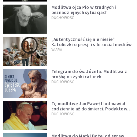
Modlitwa ojca Pio w trudnych i
beznadziejnych sytuacjach
DUCHOWOŚĆ
„Autentyczność się nie niesie”.
Katoliczki o presji i sile social mediów
WIARA
Telegram do św. Józefa. Modlitwa z
prośbą o szybki ratunek
DUCHOWOŚĆ
Tę modlitwę Jan Paweł II odmawiał
codziennie aż do śmierci. Podyktował
mu ją ojciec
DUCHOWOŚĆ
Modlitwa do Matki Bożej od spraw