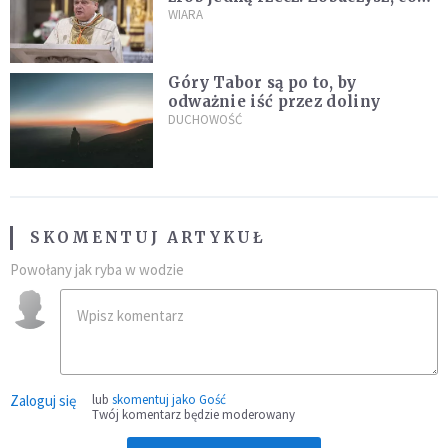
stanie się z twoim życiem
WIARA
Góry Tabor są po to, by
odważnie iść przez doliny
DUCHOWOŚĆ
SKOMENTUJ ARTYKUŁ
Powołany jak ryba w wodzie
Zaloguj się
lub
skomentuj jako Gość
Twój komentarz będzie moderowany