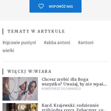
WSPOMÓŻ NAS
TEMATY W ARTYKULE
#ojcowie pustyni
#abba antoni
#antoni
wielki
WIĘCEJ W:
WIARA
Chcesz zrobić dla Boga
wszystko? Uważaj, by nie wpaść
w groźną pułapkę
KOMENTARZE DO EWANGELII
Kard. Krajewski: codziennie
zrób jedną rzecz. Zobaczysz, co