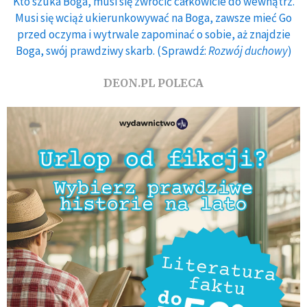
Kto szuka Boga, musi się zwrócić całkowicie do wewnątrz.
Musi się wciąż ukierunkowywać na Boga, zawsze mieć Go
przed oczyma i wytrwale zapominać o sobie, aż znajdzie
Boga, swój prawdziwy skarb. (Sprawdź:
Rozwój duchowy
)
DEON.PL POLECA