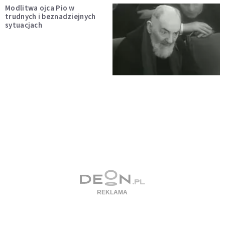
Modlitwa ojca Pio w
trudnych i beznadziejnych
sytuacjach