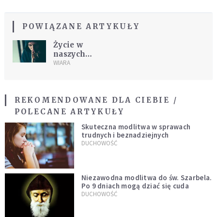
POWIĄZANE ARTYKUŁY
Życie w
naszych
rękach
WIARA
REKOMENDOWANE DLA CIEBIE /
POLECANE ARTYKUŁY
Skuteczna modlitwa w sprawach
trudnych i beznadziejnych
DUCHOWOŚĆ
Niezawodna modlitwa do św. Szarbela.
Po 9 dniach mogą dziać się cuda
DUCHOWOŚĆ