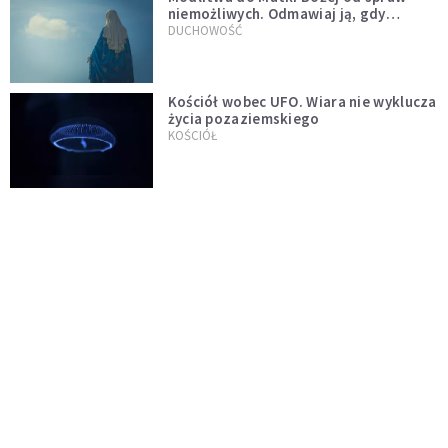
niemożliwych. Odmawiaj ją, gdy
wszystko idzie źle
DUCHOWOŚĆ
Kościół wobec UFO. Wiara nie wyklucza
życia pozaziemskiego
KOŚCIÓŁ