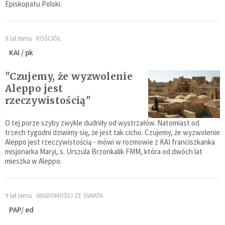
Episkopatu Polski.
9 lat temu
KOŚCIÓŁ
KAI / pk
"Czujemy, że wyzwolenie
Aleppo jest
rzeczywistością"
O tej porze szyby zwykle dudniły od wystrzałów. Natomiast od
trzech tygodni dziwimy się, że jest tak cicho. Czujemy, że wyzwolenie
Aleppo jest rzeczywistością - mówi w rozmowie z KAI franciszkanka
misjonarka Maryi, s. Urszula Brzonkalik FMM, która od dwóch lat
mieszka w Aleppo.
9 lat temu
WIADOMOŚCI ZE ŚWIATA
PAP/ ed