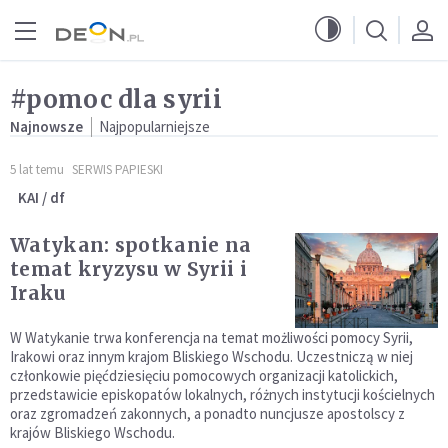
Przejdź do menu głównego
Przejdź do treści
#pomoc dla syrii
Najnowsze
Najpopularniejsze
5 lat temu
SERWIS PAPIESKI
KAI / df
Watykan: spotkanie na
temat kryzysu w Syrii i
Iraku
W Watykanie trwa konferencja na temat możliwości pomocy Syrii,
Irakowi oraz innym krajom Bliskiego Wschodu. Uczestniczą w niej
członkowie pięćdziesięciu pomocowych organizacji katolickich,
przedstawicie episkopatów lokalnych, różnych instytucji kościelnych
oraz zgromadzeń zakonnych, a ponadto nuncjusze apostolscy z
krajów Bliskiego Wschodu.