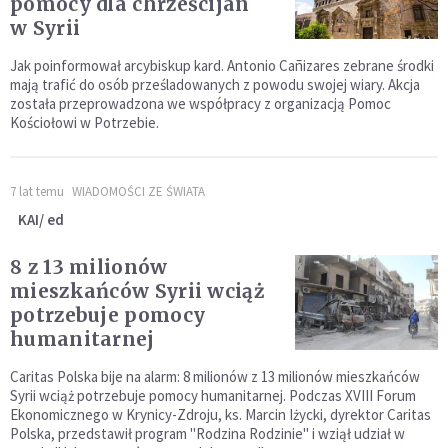
pomocy dla chrześcijan
w Syrii
Jak poinformował arcybiskup kard. Antonio Cañizares zebrane środki
mają trafić do osób prześladowanych z powodu swojej wiary. Akcja
została przeprowadzona we współpracy z organizacją Pomoc
Kościołowi w Potrzebie.
7 lat temu
WIADOMOŚCI ZE ŚWIATA
KAI/ ed
8 z 13 milionów
mieszkańców Syrii wciąż
potrzebuje pomocy
humanitarnej
Caritas Polska bije na alarm: 8 milionów z 13 milionów mieszkańców
Syrii wciąż potrzebuje pomocy humanitarnej. Podczas XVIII Forum
Ekonomicznego w Krynicy-Zdroju, ks. Marcin Iżycki, dyrektor Caritas
Polska, przedstawił program "Rodzina Rodzinie" i wziął udział w