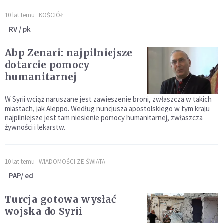
10 lat temu
KOŚCIÓŁ
RV / pk
Abp Zenari: najpilniejsze
dotarcie pomocy
humanitarnej
W Syrii wciąż naruszane jest zawieszenie broni, zwłaszcza w takich
miastach, jak Aleppo. Według nuncjusza apostolskiego w tym kraju
najpilniejsze jest tam niesienie pomocy humanitarnej, zwłaszcza
żywności i lekarstw.
10 lat temu
WIADOMOŚCI ZE ŚWIATA
PAP/ ed
Turcja gotowa wysłać
wojska do Syrii