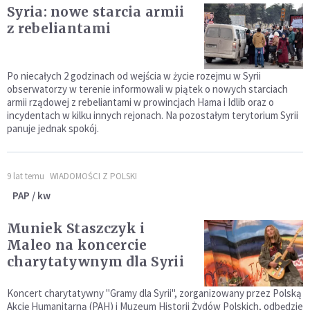
Syria: nowe starcia armii
z rebeliantami
Po niecałych 2 godzinach od wejścia w życie rozejmu w Syrii
obserwatorzy w terenie informowali w piątek o nowych starciach
armii rządowej z rebeliantami w prowincjach Hama i Idlib oraz o
incydentach w kilku innych rejonach. Na pozostałym terytorium Syrii
panuje jednak spokój.
9 lat temu
WIADOMOŚCI Z POLSKI
PAP / kw
Muniek Staszczyk i
Maleo na koncercie
charytatywnym dla Syrii
Koncert charytatywny "Gramy dla Syrii", zorganizowany przez Polską
Akcję Humanitarną (PAH) i Muzeum Historii Żydów Polskich, odbędzie