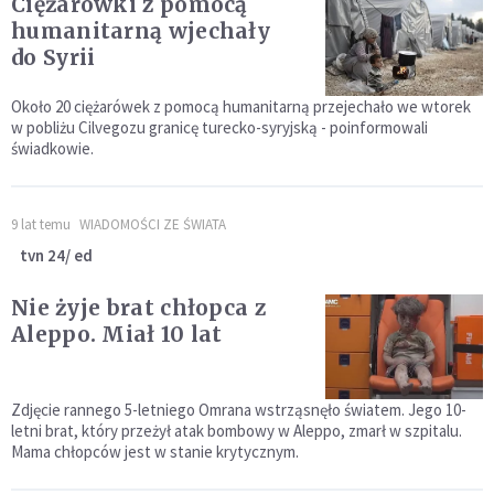
Ciężarówki z pomocą
humanitarną wjechały
do Syrii
Około 20 ciężarówek z pomocą humanitarną przejechało we wtorek
w pobliżu Cilvegozu granicę turecko-syryjską - poinformowali
świadkowie.
9 lat temu
WIADOMOŚCI ZE ŚWIATA
tvn 24/ ed
Nie żyje brat chłopca z
Aleppo. Miał 10 lat
Zdjęcie rannego 5-letniego Omrana wstrząsnęło światem. Jego 10-
letni brat, który przeżył atak bombowy w Aleppo, zmarł w szpitalu.
Mama chłopców jest w stanie krytycznym.